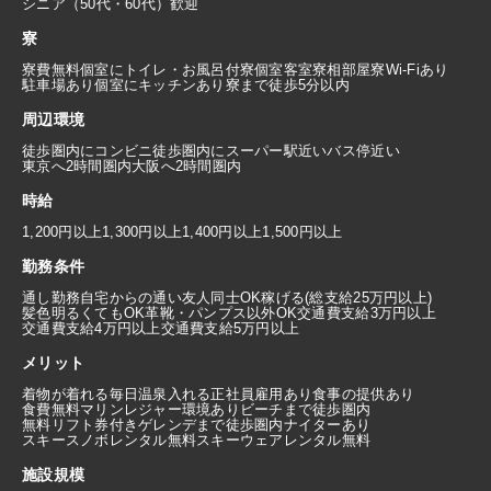
シニア（50代・60代）歓迎
寮
寮費無料
個室にトイレ・お風呂付
寮個室
客室寮
相部屋寮
Wi-Fiあり
駐車場あり
個室にキッチンあり
寮まで徒歩5分以内
周辺環境
徒歩圏内にコンビニ
徒歩圏内にスーパー
駅近い
バス停近い
東京へ2時間圏内
大阪へ2時間圏内
時給
1,200円以上
1,300円以上
1,400円以上
1,500円以上
勤務条件
通し勤務
自宅からの通い
友人同士OK
稼げる(総支給25万円以上)
髪色明るくてもOK
革靴・パンプス以外OK
交通費支給3万円以上
交通費支給4万円以上
交通費支給5万円以上
メリット
着物が着れる
毎日温泉入れる
正社員雇用あり
食事の提供あり
食費無料
マリンレジャー環境あり
ビーチまで徒歩圏内
無料リフト券付き
ゲレンデまで徒歩圏内
ナイターあり
スキースノボレンタル無料
スキーウェアレンタル無料
施設規模