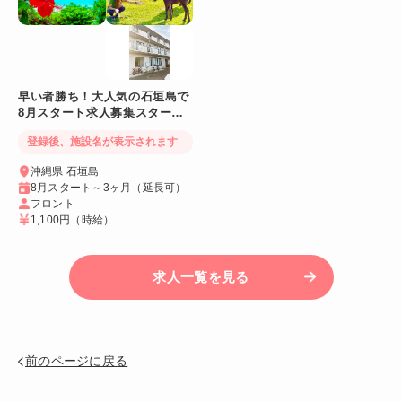
早い者勝ち！大人気の石垣島で
8月スタート求人募集スタート
【幅広い世代が活躍中】海が目
登録後、施設名が表示されます
の前大型ホテル
沖縄県 石垣島
8月スタート～3ヶ月（延長可）
フロント
1,100円
（時給）
求人一覧を見る
前のページに戻る