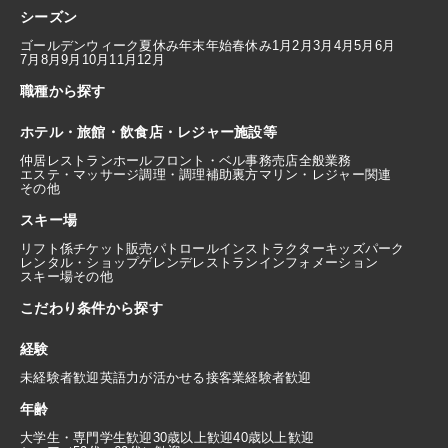
シーズン
ゴールデンウィーク
夏休み
年末年始
春休み
1月
2月
3月
4月
5月
6月
7月
8月
9月
10月
11月
12月
職種から探す
ホテル・旅館・飲食店・レジャー施設等
仲居
レストランホール
フロント・ベル
事務
売店
全般業務
エステ・マッサージ
調理・調理補助
裏方
マリン・レジャー関連
その他
スキー場
リフト係
チケット販売
パトロール
インストラクター
キッズパーク
レンタル・ショップ
ゲレンデレストラン
インフォメーション
スキー場その他
こだわり条件から探す
経験
未経験者歓迎
英語力が活かせる
接客業経験者歓迎
年齢
大学生・専門学生歓迎
30歳以上歓迎
40歳以上歓迎