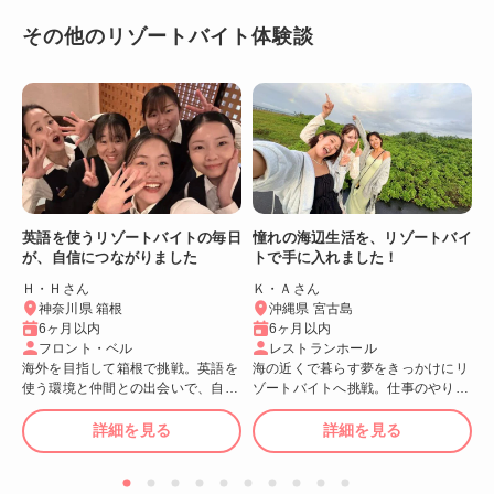
その他のリゾートバイト体験談
英語を使うリゾートバイトの毎日
憧れの海辺生活を、リゾートバイ
が、自信につながりました
トで手に入れました！
Ｈ・Ｈさん
Ｋ・Ａさん
神奈川県 箱根
沖縄県 宮古島
6ヶ月以内
6ヶ月以内
フロント・ベル
レストランホール
海外を目指して箱根で挑戦。英語を
海の近くで暮らす夢をきっかけにリ
使う環境と仲間との出会いで、自分
ゾートバイトへ挑戦。仕事のやりが
の成長を実感できました！
いや忙しさ、仲間との出会いが最高
でした！
詳細を見る
詳細を見る