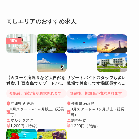
同じエリアのおすすめ求人
リゾートバイトスタッフも多い
【カヌーや滝巡りなど大自然を
職場で仲良しです🤗延長する人
満喫♪】西表島でリゾートバイ
も多い！離島の移住体験におす
ト！生活に便利♪自転車貸出あ
登録後、施設名が表示されます
登録後、施設名が表示されます
すめ🍃
り＆Wi-Fiつき個室
沖縄県 石垣島
沖縄県 西表島
8月スタート～3ヶ月以上（延長
8月スタート～3ヶ月以上（延長
可）
可）
調理補助
マルチタスク
1,200円
（時給）
1,200円
（時給）