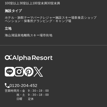
100室以上
30室以上100室未満
30室未満
施設タイプ
ホテル・旅館
テーマパーク
レジャー施設
スキー場
飲食店
ショップ
ペンション・保養所
グランピング・キャンプ場
立地
海
山
湖
温泉地
離島
スキー場
市街地
0120-204-452
営業時間
月～金
9：30～19：00
祝・土
9：30～18：00
日曜
定休