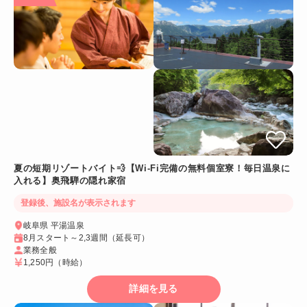
夏の短期リゾートバイト💨【Wi-Fi完備の無料個室寮！毎日温泉に
入れる】奥飛騨の隠れ家宿
登録後、施設名が表示されます
岐阜県 平湯温泉
8月スタート～2,3週間（延長可）
業務全般
1,250円
（時給）
詳細を見る