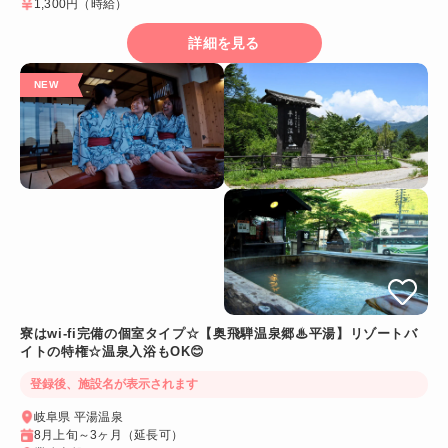
1,300円
（時給）
詳細を見る
寮はwi-fi完備の個室タイプ☆【奥飛騨温泉郷♨平湯】リゾートバ
イトの特権☆温泉入浴もOK😊
登録後、施設名が表示されます
岐阜県 平湯温泉
8月上旬～3ヶ月（延長可）