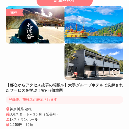
詳細を見る
【都心からアクセス抜群の箱根✨】大手グループホテルで洗練され
たサービスを学ぶ！Wi-Fi個室寮
登録後、施設名が表示されます
神奈川県 箱根
8月スタート～3ヶ月（延長可）
レストランホール
1,250円
（時給）