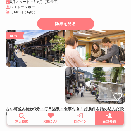
8月スタート～3ヶ月（延長可）
レストランホール
1,340円
（時給）
詳細を見る
古い町並み徒歩3分・毎日温泉・食事付き！好条件を詰め込んだ飛
騨高山リゾートバイト
求人検索
お気に入り
ログイン
新規登録
登録後、施設名が表示されます