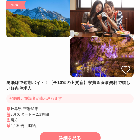
奥飛騨で短期バイト！【全10室の上質宿】寮費＆食事無料で嬉し
い好条件求人
登録後、施設名が表示されます
岐阜県 平湯温泉
8月スタート～2,3週間
裏方
1,180円
（時給）
詳細を見る