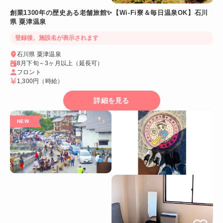
創業1300年の歴史ある老舗旅館✨【Wi-Fi寮＆毎日温泉OK】石川
県 粟津温泉
登録後、施設名が表示されます
石川県 粟津温泉
8月下旬～3ヶ月以上（延長可）
フロント
1,300円
（時給）
詳細を見る