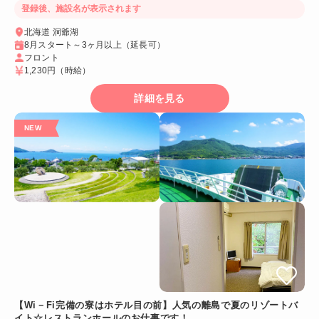
登録後、施設名が表示されます
北海道 洞爺湖
8月スタート～3ヶ月以上（延長可）
フロント
1,230円
（時給）
詳細を見る
【Wi－Fi完備の寮はホテル目の前】人気の離島で夏のリゾートバ
イト☆レストランホールのお仕事です！