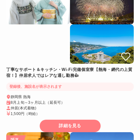
丁寧なサポート＆キッチン・Wi-Fi完備個室寮【熱海・網代の上質
宿！】仲居求人ではレアな通し勤務👍
登録後、施設名が表示されます
静岡県 熱海
8月上旬～3ヶ月以上（延長可）
仲居(本式着物)
1,500円
（時給）
詳細を見る