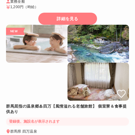
業務全般
1,200円
（時給）
詳細を見る
群馬屈指の温泉郷♨四万【風情溢れる老舗旅館】 個室寮＆食事提
供あり
登録後、施設名が表示されます
群馬県 四万温泉