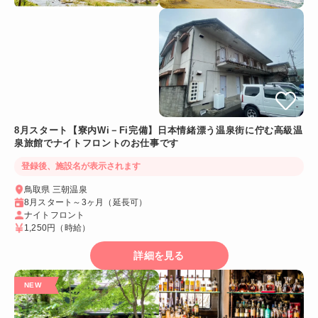
8月スタート【寮内Wi－Fi完備】日本情緒漂う温泉街に佇む高級温
泉旅館でナイトフロントのお仕事です
登録後、施設名が表示されます
鳥取県 三朝温泉
8月スタート～3ヶ月（延長可）
ナイトフロント
1,250円
（時給）
詳細を見る