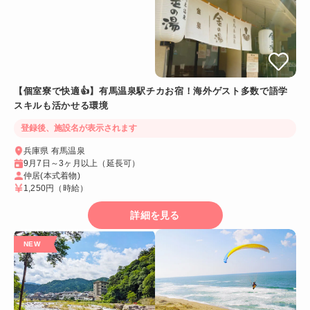
【個室寮で快適👍】有馬温泉駅チカお宿！海外ゲスト多数で語学
スキルも活かせる環境
登録後、施設名が表示されます
兵庫県 有馬温泉
9月7日～3ヶ月以上（延長可）
仲居(本式着物)
1,250円
（時給）
詳細を見る