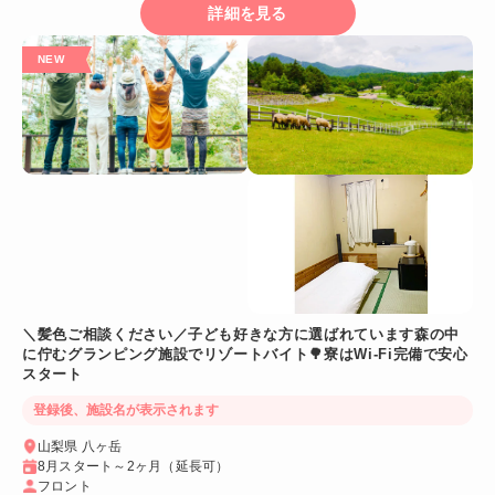
詳細を見る
＼髪色ご相談ください／子ども好きな方に選ばれています森の中
に佇むグランピング施設でリゾートバイト🌳寮はWi-Fi完備で安心
スタート
登録後、施設名が表示されます
山梨県 八ヶ岳
8月スタート～2ヶ月（延長可）
フロント