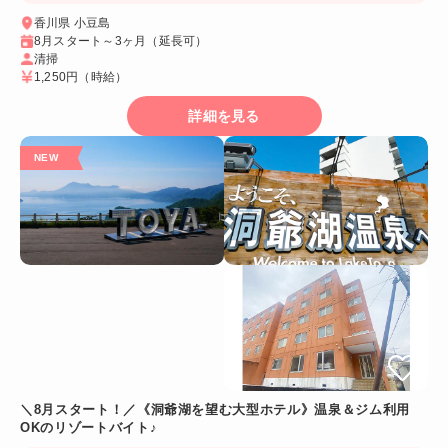
香川県 小豆島
8月スタート～3ヶ月（延長可）
清掃
1,250円
（時給）
詳細を見る
＼8月スタート！／《洞爺湖を望む大型ホテル》温泉＆ジム利用
OKのリゾートバイト♪