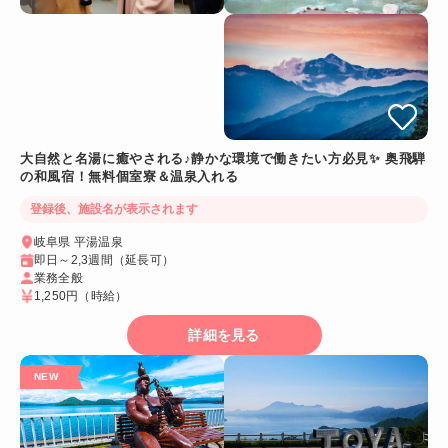
大自然と名湯に癒やされる♪静かな環境で働きたい方必見✨ 奥飛騨
の和風宿！無料個室寮＆温泉入れる
登録後、施設名が表示されます
岐阜県 平湯温泉
即日～2,3週間（延長可）
業務全般
1,250円
（時給）
詳細を見る