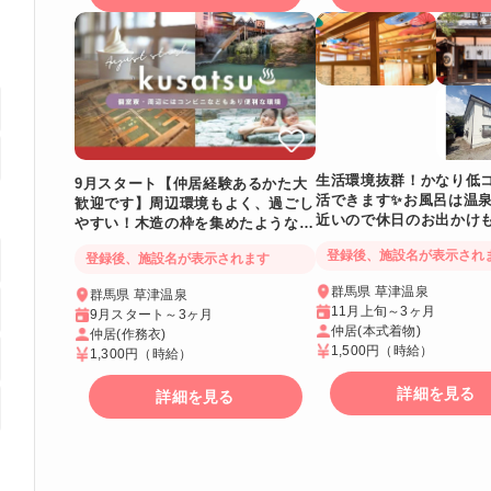
生活環境抜群！かなり低
9月スタート【仲居経験あるかた大
活できます✨お風呂は温
歓迎です】周辺環境もよく、過ごし
近いので休日のお出かけ
やすい！木造の枠を集めたような趣
😊👍寮は個室でWi-Fi
のある和風老舗旅館✨オフは温泉巡
登録後、施設名が表示され
登録後、施設名が表示されます
りもおすすめ
使えます
群馬県 草津温泉
群馬県 草津温泉
11月上旬～3ヶ月
9月スタート～3ヶ月
仲居(本式着物)
仲居(作務衣)
1,500円
（時給）
1,300円
（時給）
詳細を見る
詳細を見る