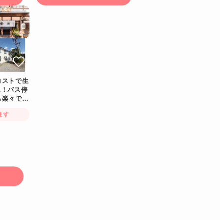
コストで生
泉！バス停
も楽々です
完備！冷蔵庫
ます