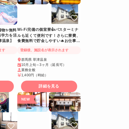
Wi-Fi完備の個室寮👍バスターミナ
着物✨無料
語学力を活
ルも近くて便利です！さらに寮費、
食費無料で貯金しやすい🔥お仕事の
草津温泉】
後は温泉にも入れます
登録後、施設名が表示されます
ます
群馬県 草津温泉
10月上旬～3ヶ月（延長可）
業務全般
1,400円
（時給）
詳細を見る