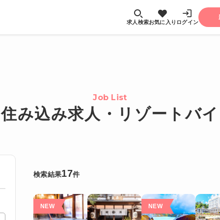
求人検索
お気に入り
ログイン
Job List
の住み込み求人・リゾートバイ
17
検索結果
件