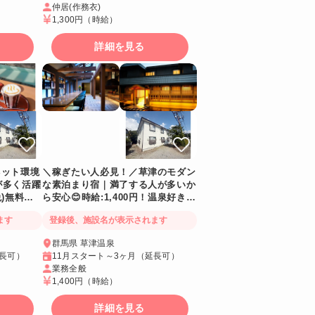
仲居(作務衣)
1,300円
（時給）
詳細を見る
ネット環境
＼稼ぎたい人必見！／草津のモダン
が多く活躍
な素泊まり宿｜満了する人が多いか
)無料！
ら安心😊時給:1,400円！温泉好きな
！
方におすすめ！
ます
登録後、施設名が表示されます
群馬県 草津温泉
延長可）
11月スタート～3ヶ月（延長可）
業務全般
1,400円
（時給）
詳細を見る