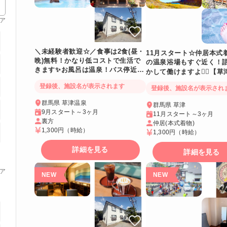
ア
＼未経験者歓迎☆／食事は2食(昼・
11月スタート☆仲居本式
晩)無料！かなり低コストで生活で
の温泉浴場もすぐ近く！
きます✨お風呂は温泉！バス停近い
かして働けますよ💁‍♂️【
ので休日のお出かけも楽々😊寮は個
登録後、施設名が表示されます
室でWi-Fi完備
登録後、施設名が表示され
群馬県 草津温泉
群馬県 草津
9月スタート～3ヶ月
11月スタート～3ヶ月
裏方
仲居(本式着物)
1,300円
（時給）
1,300円
（時給）
詳細を見る
詳細を見る
ア