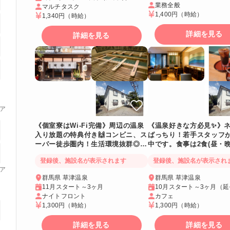
業務全般
マルチタスク
1,400円
（時給）
1,340円
（時給）
詳細を見る
詳細を見る
ア
《個室寮はWi-Fi完備》周辺の温泉
《温泉好きな方必見✨》
入り放題の特典付き🙌コンビニ、ス
ばっちり！若手スタッフ
ーパー徒歩圏内！生活環境抜群◎途
中です。食事は2食(昼・晩
中で辞める人が少ない安心の職場環
毎日のお風呂は温泉です
登録後、施設名が表示されます
登録後、施設名が表示され
境！
ア
群馬県 草津温泉
群馬県 草津温泉
11月スタート～3ヶ月
10月スタート～3ヶ月（
ナイトフロント
カフェ
1,300円
（時給）
1,300円
（時給）
詳細を見る
詳細を見る