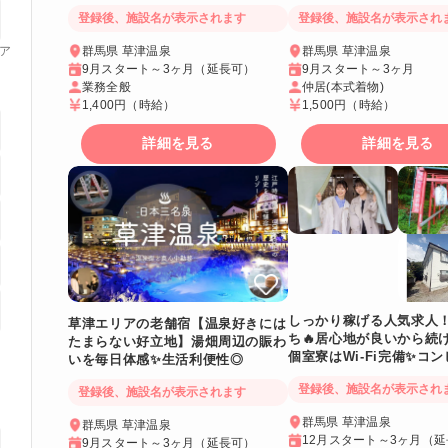
寮費・食費0円です
登録後、施設名が表示されます
登録後、施設名が表示され
ア
群馬県 草津温泉
群馬県 草津温泉
9月スタート～3ヶ月（延長可）
9月スタート～3ヶ月
業務全般
仲居(本式着物)
1,400円
（時給）
1,500円
（時給）
詳細を見る
詳細を見る
しっかり稼げる人気求人
草津エリアの老舗宿【温泉好きには
ち🔥居心地が良いから続
たまらない好立地】湯畑周辺の賑わ
個室寮はWi-Fi完備✨コ
いを毎日体感✨生活利便性◎
前＆バスターミナルもす
登録後、施設名が表示され
登録後、施設名が表示されます
群馬県 草津温泉
群馬県 草津温泉
12月スタート～3ヶ月（
9月スタート～3ヶ月（延長可）