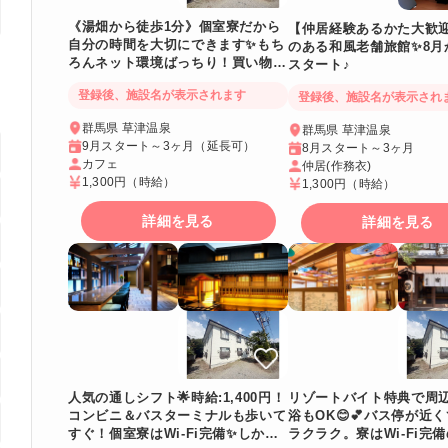
《湯畑から徒歩1分》個室寮だから
【仲居経験あるかた大歓
自分の時間を大切にできます✨もち
のある和風老舗旅館✨8月
ろんネット環境ばっちり！買い物も
スタート♪
便利で過ごしやすい環境です
登録後、施設名が表示されます
登録後、施設名が表示され
群馬県 草津温泉
群馬県 草津温泉
9月スタート～3ヶ月（延長可）
8月スタート～3ヶ月
カフェ
仲居(作務衣)
1,300円
（時給）
1,300円
（時給）
詳細を見る
詳細を見る
人気の通しシフト🌟時給:1,400円！
リゾートバイト特典で周
コンビニ＆バスターミナルも歩いて
浴もOK😊💕バス停が近
すぐ！個室寮はWi-Fi完備✨しかも
ラクラク。寮はWi-Fi完