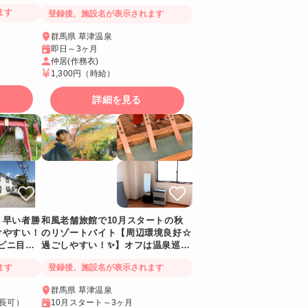
舗旅館✨オフは温泉巡りもおすすめ
ます
登録後、施設名が表示されます
群馬県 草津温泉
即日～3ヶ月
仲居(作務衣)
1,300円
（時給）
詳細を見る
！早い者勝
和風老舗旅館で10月スタートの秋
けやすい！
のリゾートバイト【周辺環境良好☆
ンビニ目の
過ごしやすい！✨】オフは温泉巡り
ぐ！
もおすすめ
ます
登録後、施設名が表示されます
群馬県 草津温泉
延長可）
10月スタート～3ヶ月