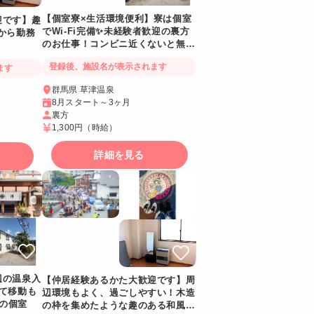
【個室寮×生活環境便利】寮は個室
迎です】趣
でWi-Fi完備✨未経験者歓迎の裏方
から勤務
のお仕事！コンビニ近くないと無理
な人はココで決まり👍バス停も歩い
登録後、施設名が表示されます
ます
てすぐの好立地
群馬県 草津温泉
8月スタート～3ヶ月
裏方
1,300円
（時給）
詳細を見る
辺の温泉入
【仲居経験あるかた大歓迎です】周
くて移動も
辺環境もよく、過ごしやすい！木造
備の個室
の枠を集めたような趣のある和風老