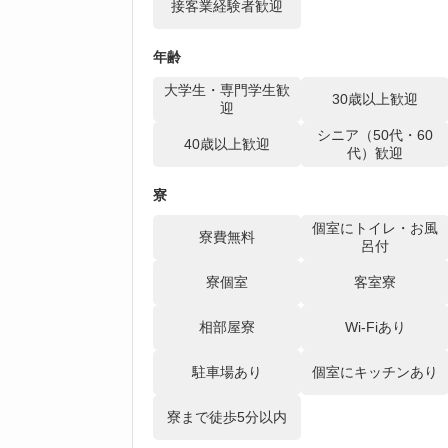
接客業経験者歓迎
年齢
大学生・専門学生歓
30歳以上歓迎
迎
シニア（50代・60
40歳以上歓迎
代）歓迎
寮
個室にトイレ・お風
寮費無料
呂付
寮個室
客室寮
相部屋寮
Wi-Fiあり
駐車場あり
個室にキッチンあり
寮まで徒歩5分以内