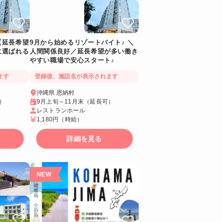
【延長希望
9月から始めるリゾートバイト♪ ＼
に選ばれる
人間関係良好／延長希望が多い働き
やすい職場で安心スタート♪
ます
登録後、施設名が表示されます
沖縄県 恩納村
）
9月上旬～11月末（延長可）
レストランホール
1,180円
（時給）
詳細を見る