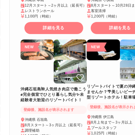
12月スタート～2ヶ月以上（延長可）
8月スタート～10月28日
レストランホール
客室清掃
1,100円
（時給）
1,200円
（時給）
詳細を見る
詳細を見る
リゾートバイトで夏の沖
沖縄石垣島🌺人気焼き肉店で働こう
ませんか？🌴美しいビー
✊完全個室でひとり暮らし気分✨未
型リゾートホテル！駐車
経験者大歓迎のリゾートバイト！
ので車持ち込みもOK♪
登録後、施設名が表示され
登録後、施設名が表示されます
沖縄県 伊江島
沖縄県 石垣島
8月上旬まで～3ヶ月以上
8月スタート～3ヶ月以上（延長可）
プールスタッフ
調理補助
1,025円
（時給）