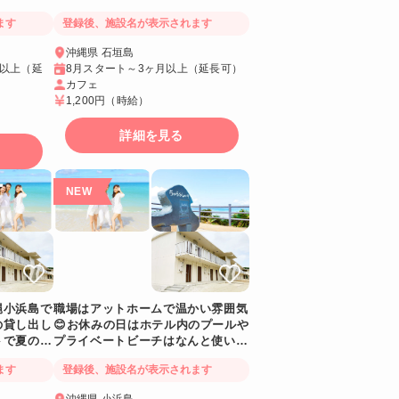
い！
ます
登録後、施設名が表示されます
沖縄県 石垣島
月以上（延
8月スタート～3ヶ月以上（延長可）
カフェ
1,200円
（時給）
詳細を見る
縄小浜島で
職場はアットホームで温かい雰囲気
の貸し出し
😊お休みの日はホテル内のプールや
トで夏の沖
プライベートビーチはなんと使い放
題❗【八重山諸島】
ます
登録後、施設名が表示されます
沖縄県 小浜島