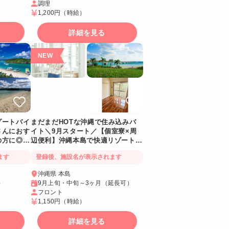
調理
1,200円
（時給）
詳細を見る
まだまだHOTな沖縄で住み込みバ
ゾートバイ
イト＼9月スタート／【個室寮×周
さんにおす
辺便利】沖縄本島で快適リゾートラ
の方に◎個
イフを実現しよう🌴
登録後、施設名が表示されます
ます
沖縄県 本島
9月上旬・中旬～3ヶ月（延長可）
）
フロント
1,150円
（時給）
詳細を見る