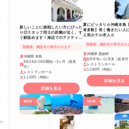
夏にピッタリ☆沖縄本島
新しいことに挑戦したい方にぴった
者多数】長く働きたい人
り◎スタッフ同士の距離が近く、す
人気ホテル求人☆
ぐ馴染めます！海辺でのアクティビ
ティも充実◎自分の空間をしっかり
登録後、施設名が表示され
登録後、施設名が表示されます
確保できる個室寮
沖縄県 恩納村
沖縄県 本島
8月中旬～11月末（延長可
8月24日-28日開始～3ヶ月（延長
レストランホール
可）
1,180円
（時給）
レストランホール
1,120円
（時給）
詳細を見る
詳細を見る
ア