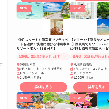
《9月スタート》個室寮でプライベ
【カヌーや滝巡りなど大
ートも確保！快適に働ける沖縄本島
♪】西表島でリゾートバイ
リゾート求人♪【2食付き】
に便利♪自転車貸出あり＆W
き個室
登録後、施設名が表示されます
登録後、施設名が表示され
ア
沖縄県 本島
沖縄県 西表島
9月上旬・中旬～3ヶ月（延長可）
8月スタート～3ヶ月以上
レストランホール
マルチタスク
1,150円
（時給）
1,200円
（時給）
詳細を見る
詳細を見る