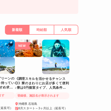
新着順
時給順
人気順
グリーンの
《調理スキルを活かせるチャンス
を待ってい
◎》寮のまわりにお店が多くて便利
すめ求
♪寮は0円個室タイプ、人気条件で
す。離島人気No1石垣島！
ます
登録後、施設名が表示されます
沖縄県 石垣島
（延長可）
8月スタート～3ヶ月以上（延長可）