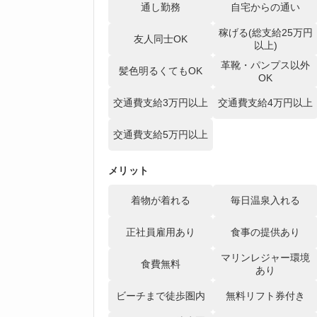
通し勤務
自宅からの通い
稼げる(総支給25万円
友人同士OK
以上)
革靴・パンプス以外
髪色明るくてもOK
OK
交通費支給3万円以上
交通費支給4万円以上
交通費支給5万円以上
メリット
着物が着れる
毎日温泉入れる
正社員雇用あり
食事の提供あり
マリンレジャー環境
食費無料
あり
ビーチまで徒歩圏内
無料リフト券付き