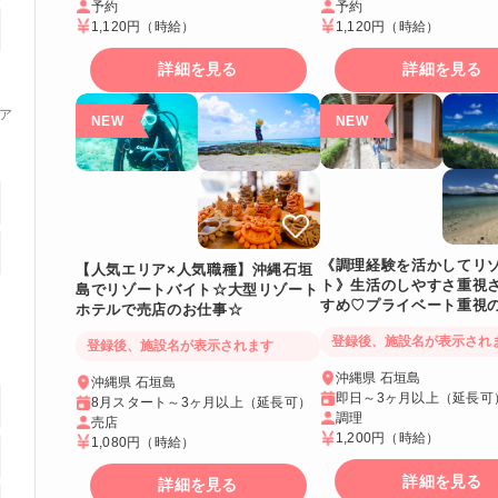
予約
予約
1,120円
（時給）
1,120円
（時給）
詳細を見る
詳細を見る
ア
《調理経験を活かしてリ
【人気エリア×人気職種】沖縄石垣
ト》生活のしやすさ重視
島でリゾートバイト☆大型リゾート
すめ♡プライベート重視
ホテルで売店のお仕事☆
室寮＆寮費無料
登録後、施設名が表示され
登録後、施設名が表示されます
沖縄県 石垣島
沖縄県 石垣島
即日～3ヶ月以上（延長可
8月スタート～3ヶ月以上（延長可）
調理
売店
1,200円
（時給）
1,080円
（時給）
詳細を見る
詳細を見る