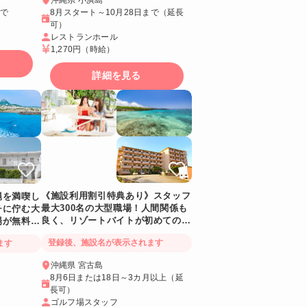
まで
8月スタート～10月28日まで（延長
可）
レストランホール
1,270円
（時給）
詳細を見る
《施設利用割引特典あり》スタッフ
縄を満喫し
最大300名の大型職場！人間関係も
チに佇む大
良く、リゾートバイトが初めての方
場が無料な
も安心✨レア職種です
登録後、施設名が表示されます
ます
沖縄県 宮古島
8月6日または18日～3カ月以上（延
長可）
ゴルフ場スタッフ