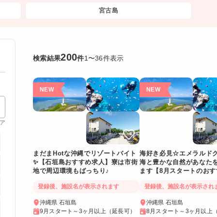
宮古島
200
検索結果
件
1
〜
36
件表示
ア
まだまHotな沖縄でリゾートバイト
海好き必見☆エメラルド
✨【石垣島おすすめ求人】寮は市街
海と豊かな自然があなた
地で周辺環境もばっちり♪
ます【8月スタートのおす
人】
登録後、施設名が表示されます
登録後、施設名が表示され
沖縄県 石垣島
沖縄県 石垣島
9月スタート～3ヶ月以上（延長可）
8月スタート～3ヶ月以上