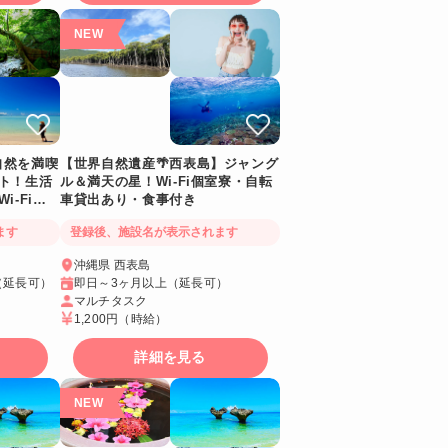
自然を満喫
【世界自然遺産🌴西表島】ジャング
ト！生活
ル＆満天の星！Wi-Fi個室寮・自転
i-Fiつ
車貸出あり・食事付き
ます
登録後、施設名が表示されます
沖縄県 西表島
（延長可）
即日～3ヶ月以上（延長可）
マルチタスク
1,200円
（時給）
詳細を見る