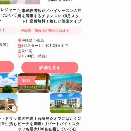
ンレジャー
＼未経験者歓迎／ハイシーズンの沖
まで歩いて
縄を満喫するチャンス✨《8月スタ
い
ート》寮費無料！嬉しい個室タイプ
ます
登録後、施設名が表示されます
沖縄県 小浜島
延長可）
8月スタート～10月28日まで
洗い場
1,200円
（時給）
詳細を見る
ー・ドラッ
春の沖縄！石垣島☆オフには近くに
日常生活も
ビーチを満喫♪リゾートバイトスタ
ッフも最大100名在籍していて心強