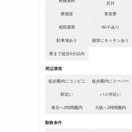
寮費無料
呂付
寮個室
客室寮
相部屋寮
Wi-Fiあり
駐車場あり
個室にキッチンあり
寮まで徒歩5分以内
周辺環境
徒歩圏内にコンビニ
徒歩圏内にスーパー
駅近い
バス停近い
東京へ2時間圏内
大阪へ2時間圏内
勤務条件