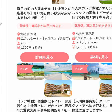
✨人気のレア職種☆マリ
海目の前の大型ホテル【お友達との
スタッフの募集！ビーチ
応募可✨】青い海と白い砂浜が広が
行ける距離🚶満了率も高
る恩納村で働こう！
ア
登録後、施設名が表示され
登録後、施設名が表示されます
沖縄県 石垣島
沖縄県 本島
8月スタート～10月末（
11月スタート～3ヶ月以上（延長可）
マリンレジャー
カフェ
1,200円
（時給）
1,100円
（時給）
詳細を見る
詳細を見る
《レア職種》個室寮はトイレ・お風
【人間関係良好】スーパ
呂付き！快適さにこだわった住環境
グストアへは送迎あり。
✨交通費支給＆食事提供あり！初め
快適に過ごせます✨