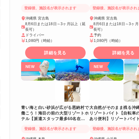
てでも安心スタート💡
登録後、施設名が表示されます
登録後、施設名が表示され
沖縄県 宮古島
沖縄県 宮古島
8月6日または18日～3ヶ月以上（延
8月6日または18日～3ヶ
長可）
長可）
ドライバー
予約
1,080円
（時給）
1,080円
（時給）
詳細を見る
詳細を見る
青い海と白い砂浜が広がる恩納村で
大自然がそのまま残る沖
働こう！海目の前の大型リゾートホ
リゾートバイト【自転車
テル【派遣スタッフ最多60名在籍
あり便利】リゾートバイ
あり×人間関係◎】
縄GO！🌺
登録後、施設名が表示されます
登録後、施設名が表示され
沖縄県 本島
沖縄県 小浜島