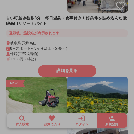
古い町並み徒歩3分・毎日温泉・食事付き！好条件を詰め込んだ飛
騨高山リゾートバイト
登録後、施設名が表示されます
岐阜県 飛騨高山
8月スタート～3ヶ月以上（延長可）
仲居(二部式着物)
1,200円
（時給）
詳細を見る
求人検索
お気に入り
ログイン
新規登録