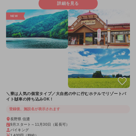
詳細を見る
＼寮は人気の個室タイプ／大自然の中に佇むホテルでリゾートバ
イト🙌車の持ち込みOK！
登録後、施設名が表示されます
長野県 信濃
9月スタート～11月30日（延長可）
バイキング
1,400円
（時給）