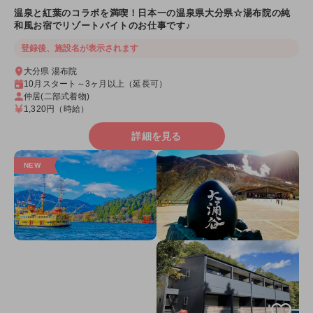
温泉と紅葉のコラボを満喫！日本一の温泉県大分県☆湯布院の純
和風お宿でリゾートバイトのお仕事です♪
登録後、施設名が表示されます
大分県 湯布院
10月スタート～3ヶ月以上（延長可）
仲居(二部式着物)
1,320円
（時給）
詳細を見る