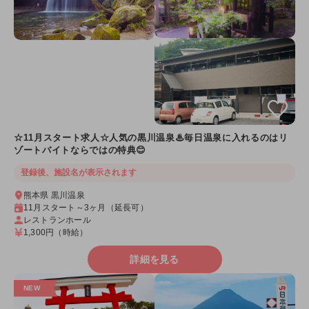
☆11月スタート求人☆人気の黒川温泉♨毎日温泉に入れるのはリ
ゾートバイトならではの特典😊
登録後、施設名が表示されます
熊本県 黒川温泉
11月スタート～3ヶ月（延長可）
レストランホール
1,300円
（時給）
詳細を見る