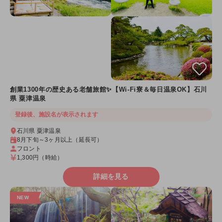
創業1300年の歴史ある老舗旅館✨【Wi-Fi寮＆毎日温泉OK】石川
県 粟津温泉
登録後、施設名が表示されます
石川県 粟津温泉
8月下旬～3ヶ月以上（延長可）
フロント
1,300円
（時給）
詳細を見る