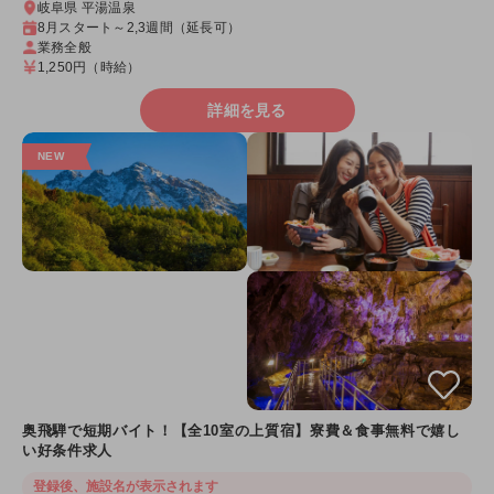
岐阜県 平湯温泉
8月スタート～2,3週間（延長可）
業務全般
1,250円
（時給）
詳細を見る
奥飛騨で短期バイト！【全10室の上質宿】寮費＆食事無料で嬉し
い好条件求人
登録後、施設名が表示されます