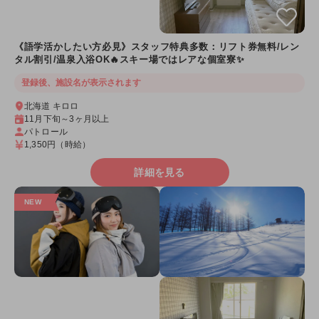
《語学活かしたい方必見》スタッフ特典多数：リフト券無料/レン
タル割引/温泉入浴OK🔥スキー場ではレアな個室寮✨
登録後、施設名が表示されます
北海道 キロロ
11月下旬～3ヶ月以上
パトロール
1,350円
（時給）
詳細を見る