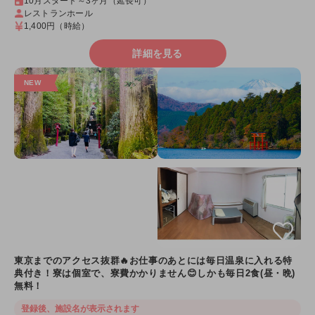
10月スタート～3ヶ月（延長可）
レストランホール
1,400円
（時給）
詳細を見る
東京までのアクセス抜群🔥お仕事のあとには毎日温泉に入れる特
典付き！寮は個室で、寮費かかりません😊しかも毎日2食(昼・晩)
無料！
登録後、施設名が表示されます