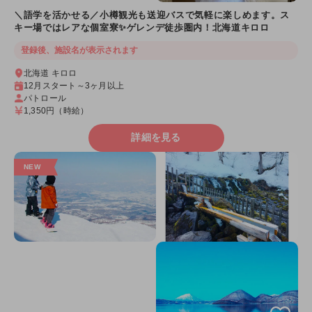
＼語学を活かせる／小樽観光も送迎バスで気軽に楽しめます。ス
キー場ではレアな個室寮✨ゲレンデ徒歩圏内！北海道キロロ
登録後、施設名が表示されます
北海道 キロロ
12月スタート～3ヶ月以上
パトロール
1,350円
（時給）
詳細を見る