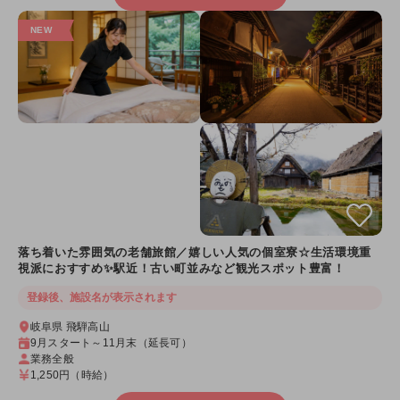
落ち着いた雰囲気の老舗旅館／嬉しい人気の個室寮☆生活環境重
視派におすすめ✨駅近！古い町並みなど観光スポット豊富！
登録後、施設名が表示されます
岐阜県 飛騨高山
9月スタート～11月末（延長可）
業務全般
1,250円
（時給）