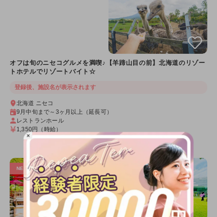
オフは旬のニセコグルメを満喫♪【羊蹄山目の前】北海道のリゾー
トホテルでリゾートバイト☆
登録後、施設名が表示されます
北海道 ニセコ
9月中旬まで～3ヶ月以上（延長可）
レストランホール
1,350円
（時給）
×
詳細を見る