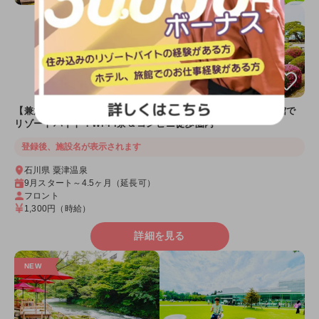
【兼六園や近江町市場へのアクセスも良好】伝統ある温泉旅館で
リゾートバイト！Wi-Fi寮＆コンビニ徒歩圏内
登録後、施設名が表示されます
石川県 粟津温泉
9月スタート～4.5ヶ月（延長可）
フロント
1,300円
（時給）
詳細を見る