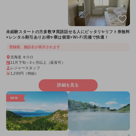
未経験スタートの方多数🔰英語話せる人にピッタリ✨リフト券無料
×レンタル割引ありお得✨寮は個室×Wi-Fi完備で快適！
登録後、施設名が表示されます
北海道 キロロ
11月下旬～3ヶ月以上（延長可）
レジャースタッフ
1,200円
（時給）
詳細を見る