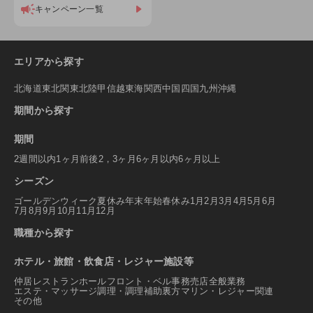
キャンペーン一覧
エリアから探す
北海道
東北
関東
北陸
甲信越
東海
関西
中国
四国
九州
沖縄
期間から探す
期間
2週間以内
1ヶ月前後
2，3ヶ月
6ヶ月以内
6ヶ月以上
シーズン
ゴールデンウィーク
夏休み
年末年始
春休み
1月
2月
3月
4月
5月
6月
7月
8月
9月
10月
11月
12月
職種から探す
ホテル・旅館・飲食店・レジャー施設等
仲居
レストランホール
フロント・ベル
事務
売店
全般業務
エステ・マッサージ
調理・調理補助
裏方
マリン・レジャー関連
その他