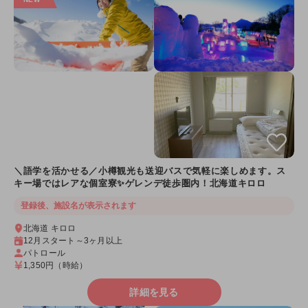
＼語学を活かせる／小樽観光も送迎バスで気軽に楽しめます。ス
キー場ではレアな個室寮✨ゲレンデ徒歩圏内！北海道キロロ
登録後、施設名が表示されます
北海道 キロロ
12月スタート～3ヶ月以上
パトロール
1,350円
（時給）
詳細を見る