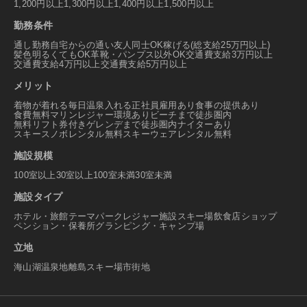
1,200円以上
1,300円以上
1,400円以上
1,500円以上
勤務条件
通し勤務
自宅からの通い
友人同士OK
稼げる(総支給25万円以上)
髪色明るくてもOK
革靴・パンプス以外OK
交通費支給3万円以上
交通費支給4万円以上
交通費支給5万円以上
メリット
着物が着れる
毎日温泉入れる
正社員雇用あり
食事の提供あり
食費無料
マリンレジャー環境あり
ビーチまで徒歩圏内
無料リフト券付き
ゲレンデまで徒歩圏内
ナイターあり
スキースノボレンタル無料
スキーウェアレンタル無料
施設規模
100室以上
30室以上100室未満
30室未満
施設タイプ
ホテル・旅館
テーマパーク
レジャー施設
スキー場
飲食店
ショップ
ペンション・保養所
グランピング・キャンプ場
立地
海
山
湖
温泉地
離島
スキー場
市街地