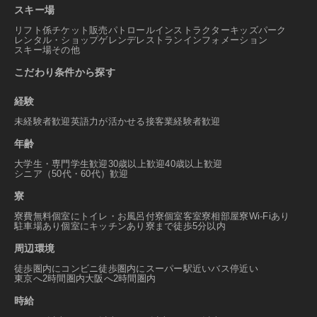
スキー場
リフト係
チケット販売
パトロール
インストラクター
キッズパーク
レンタル・ショップ
ゲレンデレストラン
インフォメーション
スキー場その他
こだわり条件から探す
経験
未経験者歓迎
英語力が活かせる
接客業経験者歓迎
年齢
大学生・専門学生歓迎
30歳以上歓迎
40歳以上歓迎
シニア（50代・60代）歓迎
寮
寮費無料
個室にトイレ・お風呂付
寮個室
客室寮
相部屋寮
Wi-Fiあり
駐車場あり
個室にキッチンあり
寮まで徒歩5分以内
周辺環境
徒歩圏内にコンビニ
徒歩圏内にスーパー
駅近い
バス停近い
東京へ2時間圏内
大阪へ2時間圏内
時給