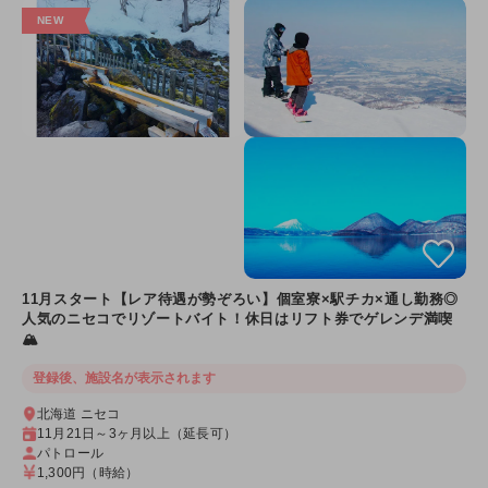
11月スタート【レア待遇が勢ぞろい】個室寮×駅チカ×通し勤務◎
人気のニセコでリゾートバイト！休日はリフト券でゲレンデ満喫
🏔️
登録後、施設名が表示されます
北海道 ニセコ
11月21日～3ヶ月以上（延長可）
パトロール
1,300円
（時給）