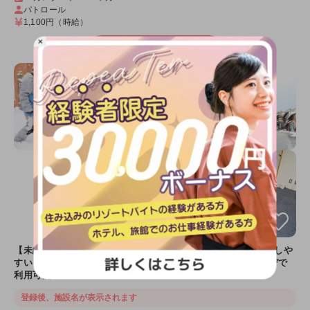
パトロール
1,100円
（時給）
×
詳細を見る
【未経験歓迎】Wi-Fi完備＆相部屋でにぎやかに過ごせる過ごしや
すいリゾートバイト！勤務中に使えるリフト券は周辺ゲレンデで
利用可能
登録後、施設名が表示されます