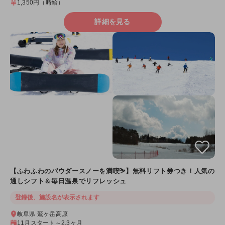
1,350円
（時給）
詳細を見る
【ふわふわのパウダースノーを満喫⛷️】無料リフト券つき！人気の
通しシフト＆毎日温泉でリフレッシュ
登録後、施設名が表示されます
岐阜県 鷲ヶ岳高原
11月スタート～2.3ヶ月