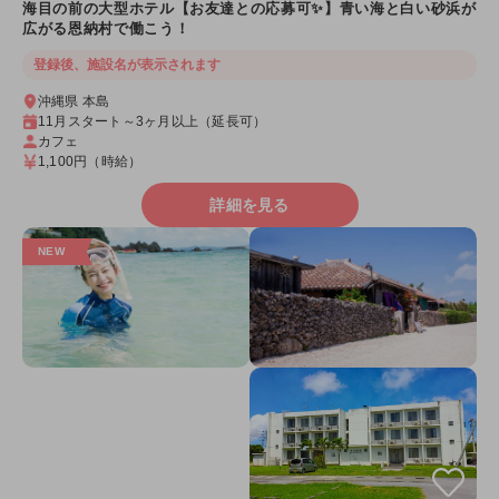
海目の前の大型ホテル【お友達との応募可✨】青い海と白い砂浜が
広がる恩納村で働こう！
登録後、施設名が表示されます
沖縄県 本島
11月スタート～3ヶ月以上（延長可）
カフェ
1,100円
（時給）
詳細を見る