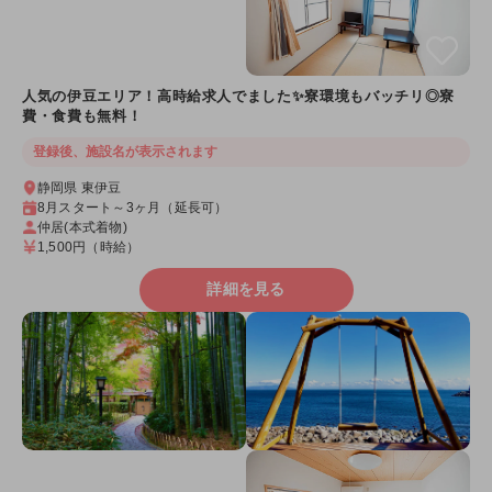
人気の伊豆エリア！高時給求人でました✨寮環境もバッチリ◎寮
費・食費も無料！
登録後、施設名が表示されます
静岡県 東伊豆
8月スタート～3ヶ月（延長可）
仲居(本式着物)
1,500円
（時給）
詳細を見る