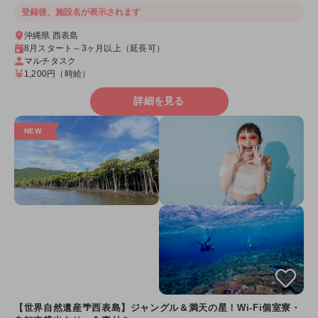
登録後、施設名が表示されます
沖縄県 西表島
8月スタート～3ヶ月以上（延長可）
マルチタスク
1,200円
（時給）
詳細を見る
【世界自然遺産🌴西表島】ジャングル＆満天の星！Wi-Fi個室寮・