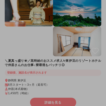
＼夏真っ盛り☀／高時給のおススメ求人✨東伊豆のリゾートホテル
で仲居さんのお仕事♪寮環境もバッチリ◎
登録後、施設名が表示されます
静岡県 東伊豆
8月スタート～3ヶ月（延長可）
仲居(本式着物)
1,450円
（時給）
詳細を見る