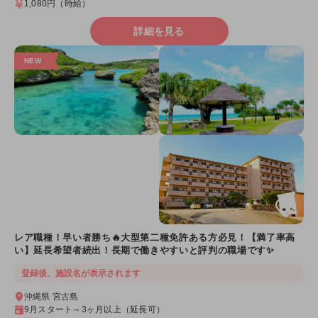
1,080円
（時給）
詳細を見る
レア職種！早い者勝ち🔥大型第二種免許ある方必見！【満了率高
い】延長希望者続出！長期で働きやすいと評判の職場です✨
登録後、施設名が表示されます
沖縄県 宮古島
9月スタート～3ヶ月以上（延長可）