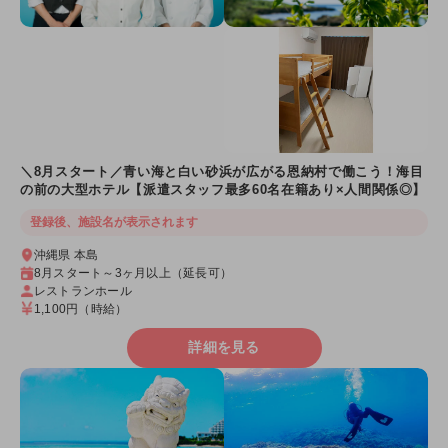
＼8月スタート／青い海と白い砂浜が広がる恩納村で働こう！海目
の前の大型ホテル【派遣スタッフ最多60名在籍あり×人間関係◎】
登録後、施設名が表示されます
沖縄県 本島
8月スタート～3ヶ月以上（延長可）
レストランホール
1,100円
（時給）
詳細を見る