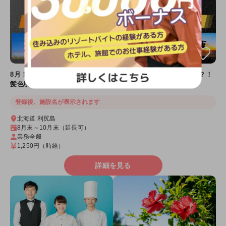
8月！夏のリゾートバイトは北海道✨キタキツネに会えるかも？！
髪色明るくてもOK👍
登録後、施設名が表示されます
北海道 利尻島
8月末～10月末（延長可）
業務全般
1,250円
（時給）
詳細を見る