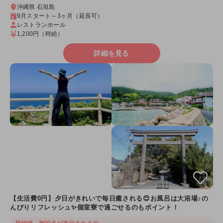
沖縄県 石垣島
9月スタート～3ヶ月（延長可）
レストランホール
1,200円
（時給）
詳細を見る
【生活費0円】夕日がきれいで毎日癒される😊お風呂は大浴場♪の
んびりリフレッシュ✨個室寮で過ごせるのもポイント！