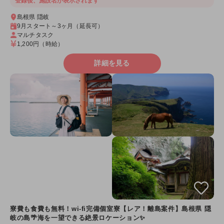
登録後、施設名が表示されます
島根県 隠岐
9月スタート～3ヶ月（延長可）
マルチタスク
1,200円
（時給）
詳細を見る
寮費も食費も無料！wi-fi完備個室寮【レア！離島案件】島根県 隠
岐の島🌴海を一望できる絶景ロケーション✨