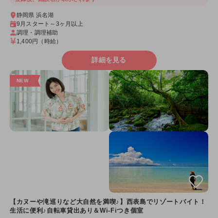
静岡県 浜名湖
9月スタート～3ヶ月以上
調理・調理補助
1,400円
（時給）
詳細を見る
【カヌーや滝巡りなど大自然を満喫♪】西表島でリゾートバイト！
生活に便利♪自転車貸出あり＆Wi-Fiつき個室