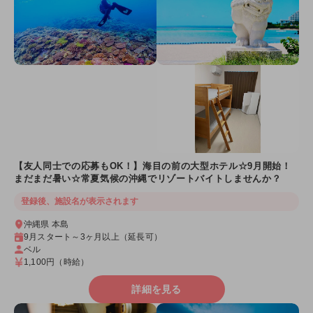
【友人同士での応募もOK！】海目の前の大型ホテル☆9月開始！
まだまだ暑い☆常夏気候の沖縄でリゾートバイトしませんか？
登録後、施設名が表示されます
沖縄県 本島
9月スタート～3ヶ月以上（延長可）
ベル
1,100円
（時給）
詳細を見る