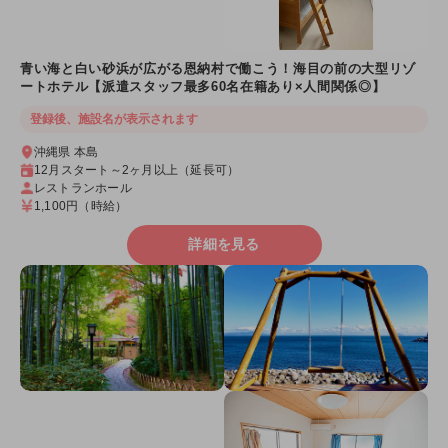
青い海と白い砂浜が広がる恩納村で働こう！海目の前の大型リゾ
ートホテル【派遣スタッフ最多60名在籍あり×人間関係◎】
登録後、施設名が表示されます
沖縄県 本島
12月スタート～2ヶ月以上（延長可）
レストランホール
1,100円
（時給）
詳細を見る