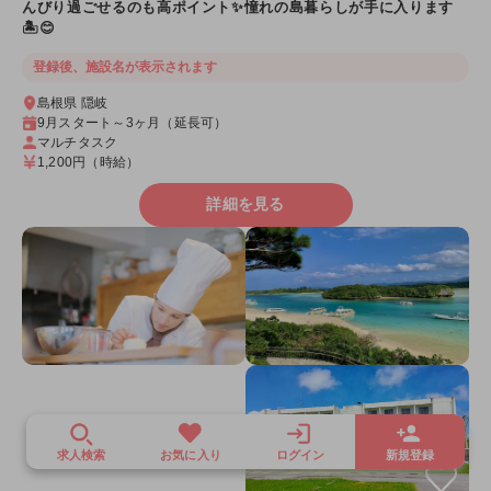
んびり過ごせるのも高ポイント✨憧れの島暮らしが手に入ります
🏝😊
登録後、施設名が表示されます
島根県 隠岐
9月スタート～3ヶ月（延長可）
マルチタスク
1,200円
（時給）
詳細を見る
求人検索
お気に入り
ログイン
新規登録