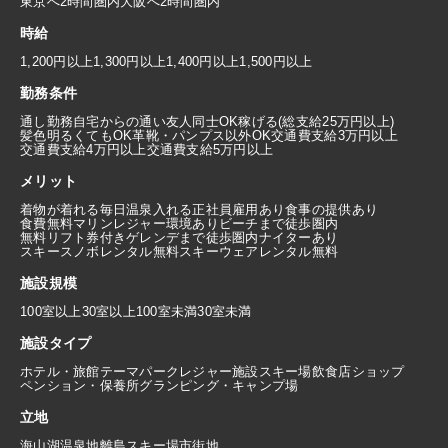
東京へ2時間圏内
大阪へ2時間圏内
時給
1,200円以上
1,300円以上
1,400円以上
1,500円以上
勤務条件
通し勤務
自宅からの通い
友人同士OK
稼げる(総支給25万円以上)
髪色明るくてもOK
革靴・パンプス以外OK
交通費支給3万円以上
交通費支給4万円以上
交通費支給5万円以上
メリット
着物が着れる
毎日温泉入れる
正社員雇用あり
食事の提供あり
食費無料
マリンレジャー環境あり
ビーチまで徒歩圏内
無料リフト券付き
ゲレンデまで徒歩圏内
ナイターあり
スキースノボレンタル無料
スキーウェアレンタル無料
施設規模
100室以上
30室以上100室未満
30室未満
施設タイプ
ホテル・旅館
テーマパーク
レジャー施設
スキー場
飲食店
ショップ
ペンション・保養所
グランピング・キャンプ場
立地
海
山
湖
温泉地
離島
スキー場
市街地