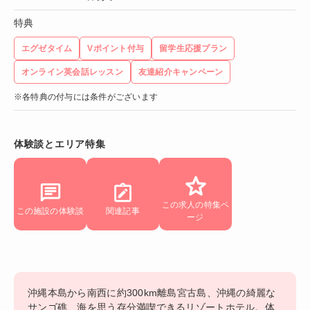
特典
エグゼタイム
Vポイント付与
留学生応援プラン
オンライン英会話レッスン
友達紹介キャンペーン
※各特典の付与には条件がございます
体験談とエリア特集
この求人の特集ペ
この施設の体験談
関連記事
ージ
沖縄本島から南西に約300km離島宮古島、沖縄の綺麗な
サンゴ礁、海を思う存分満喫できるリゾートホテル。体