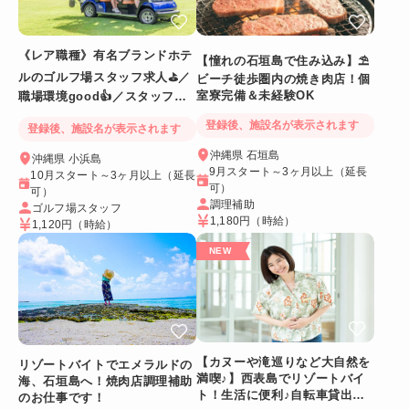
《レア職種》有名ブランドホテ
【憧れの石垣島で住み込み】⛱
ルのゴルフ場スタッフ求人⛳／
ビーチ徒歩圏内の焼き肉店！個
室寮完備＆未経験OK
職場環境good👍／スタッフ満
足度◎
登録後、施設名が表示されます
登録後、施設名が表示されます
沖縄県 石垣島
沖縄県 小浜島
9月スタート～3ヶ月以上（延長
10月スタート～3ヶ月以上（延長
可）
可）
調理補助
ゴルフ場スタッフ
1,180円
（時給）
1,120円
（時給）
【カヌーや滝巡りなど大自然を
リゾートバイトでエメラルドの
満喫♪】西表島でリゾートバイ
海、石垣島へ！焼肉店調理補助
ト！生活に便利♪自転車貸出あ
のお仕事です！