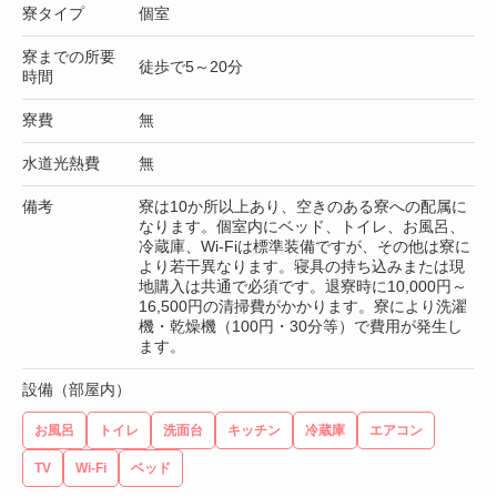
寮タイプ
個室
寮までの所要
徒歩で5～20分
時間
寮費
無
水道光熱費
無
備考
寮は10か所以上あり、空きのある寮への配属に
なります。個室内にベッド、トイレ、お風呂、
冷蔵庫、Wi-Fiは標準装備ですが、その他は寮に
より若干異なります。寝具の持ち込みまたは現
地購入は共通で必須です。退寮時に10,000円～
16,500円の清掃費がかかります。寮により洗濯
機・乾燥機（100円・30分等）で費用が発生し
ます。
設備（部屋内）
お風呂
トイレ
洗面台
キッチン
冷蔵庫
エアコン
TV
Wi-Fi
ベッド