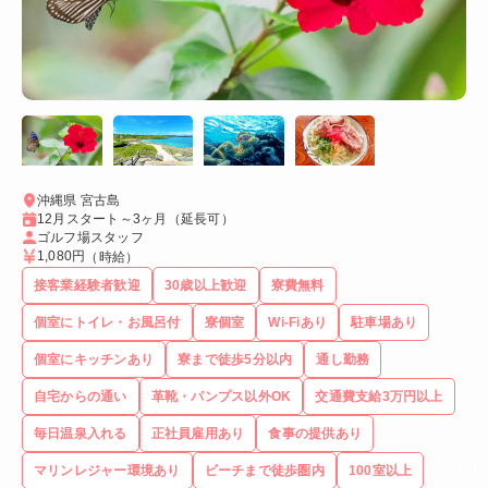
沖縄県 宮古島
12月スタート～3ヶ月（延長可）
ゴルフ場スタッフ
1,080円
（時給）
接客業経験者歓迎
30歳以上歓迎
寮費無料
個室にトイレ・お風呂付
寮個室
Wi-Fiあり
駐車場あり
個室にキッチンあり
寮まで徒歩5分以内
通し勤務
自宅からの通い
革靴・パンプス以外OK
交通費支給3万円以上
毎日温泉入れる
正社員雇用あり
食事の提供あり
マリンレジャー環境あり
ビーチまで徒歩圏内
100室以上