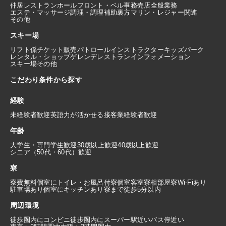
仲居
レストランホール
フロント・ベル
事務
売店
全般業務
エステ・マッサージ
調理・調理補助
裏方
マリン・レジャー関連
その他
スキー場
リフト係
チケット販売
パトロール
インストラクター
キッズパーク
レンタル・ショップ
ゲレンデレストラン
インフォメーション
スキー場その他
こだわり条件から探す
経験
未経験者歓迎
英語力が活かせる
接客業経験者歓迎
年齢
大学生・専門学生歓迎
30歳以上歓迎
40歳以上歓迎
シニア（50代・60代）歓迎
寮
寮費無料
個室にトイレ・お風呂付
寮個室
客室寮
相部屋寮
Wi-Fiあり
駐車場あり
個室にキッチンあり
寮まで徒歩5分以内
周辺環境
徒歩圏内にコンビニ
徒歩圏内にスーパー
駅近い
バス停近い