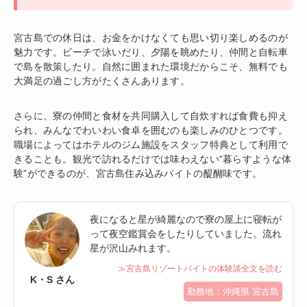
宮古島での休日は、お金をかけなくても思い切り楽しめるのが
魅力です。ビーチで泳いだり、夕陽を眺めたり、仲間と自転車
で島を散策したり。自然に囲まれた環境だからこそ、無料でも
大満足の過ごし方がたくさんあります。
さらに、寮の仲間と食材を共同購入して自炊すれば食費も抑え
られ、みんなでわいわい食卓を囲むのも楽しみのひとつです。
職場によってはホテルのジム施設をスタッフ特典として利用で
きることも。観光で訪れるだけでは味わえない“暮らすような体
験”ができるのが、宮古島住み込みバイトの醍醐味です。
夜になると星が綺麗なので寮の屋上に寝転が
って夜空鑑賞会をしたりしていました。流れ
星が沢山みれます。
≫宮古島リゾートバイトの体験談全文を読む
K・S さん
勤務地：沖縄県 宮古島