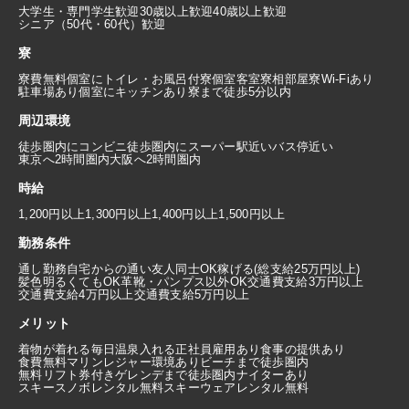
大学生・専門学生歓迎
30歳以上歓迎
40歳以上歓迎
シニア（50代・60代）歓迎
寮
寮費無料
個室にトイレ・お風呂付
寮個室
客室寮
相部屋寮
Wi-Fiあり
駐車場あり
個室にキッチンあり
寮まで徒歩5分以内
周辺環境
徒歩圏内にコンビニ
徒歩圏内にスーパー
駅近い
バス停近い
東京へ2時間圏内
大阪へ2時間圏内
時給
1,200円以上
1,300円以上
1,400円以上
1,500円以上
勤務条件
通し勤務
自宅からの通い
友人同士OK
稼げる(総支給25万円以上)
髪色明るくてもOK
革靴・パンプス以外OK
交通費支給3万円以上
交通費支給4万円以上
交通費支給5万円以上
メリット
着物が着れる
毎日温泉入れる
正社員雇用あり
食事の提供あり
食費無料
マリンレジャー環境あり
ビーチまで徒歩圏内
無料リフト券付き
ゲレンデまで徒歩圏内
ナイターあり
スキースノボレンタル無料
スキーウェアレンタル無料