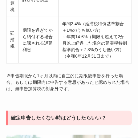
算
税
年間2.4%（延滞税特例基準割合
期限を過ぎてか
＋1%のうち低い方）
延
ら納付する場合
～年間14.6%（期限を超えて2か
滞
に課される遅延
月以上経過した場合の延滞税特例
税
利息
基準割合＋7.3%のうち低い方）
（令和6年12月31日まで）
※申告期限から1ヶ月以内に自主的に期限後申告を行った場
合、もしくは期限内に申告する意思があったと認められた場合
は、無申告加算税の対象外です。
確定申告したくない時はどうしたらいい？