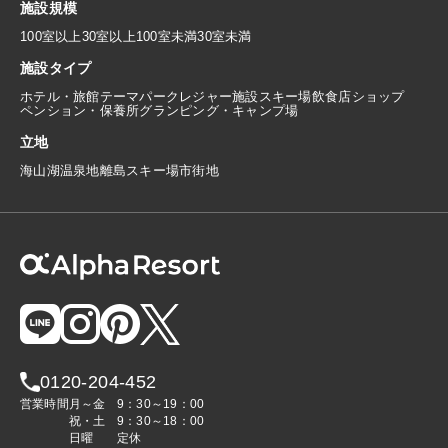
施設規模
100室以上
30室以上100室未満
30室未満
施設タイプ
ホテル・旅館
テーマパーク
レジャー施設
スキー場
飲食店
ショップ
ペンション・保養所
グランピング・キャンプ場
立地
海
山
湖
温泉地
離島
スキー場
市街地
0120-204-452
営業時間
月～金
9：30～19：00
祝・土
9：30～18：00
日曜
定休