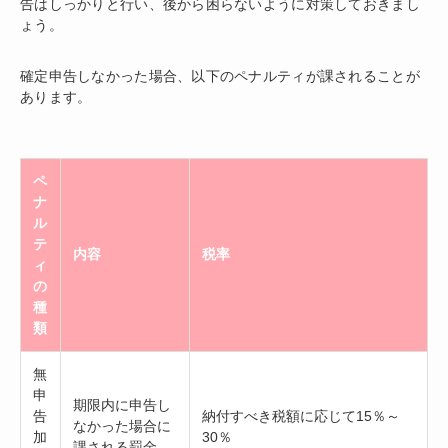
告はしっかりと行い、後から困らないように対策しておきまし
ょう。
確定申告しなかった場合、以下のペナルティが課されることが
あります。
ペ
ナ
ル
テ
内容
税率
ィ
の
種
類
無
申
期限内に申告し
告
納付すべき税額に応じて15％～
なかった場合に
加
30％
課される罰金