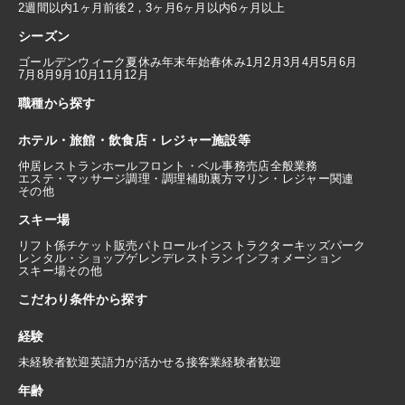
2週間以内
1ヶ月前後
2，3ヶ月
6ヶ月以内
6ヶ月以上
シーズン
ゴールデンウィーク
夏休み
年末年始
春休み
1月
2月
3月
4月
5月
6月
7月
8月
9月
10月
11月
12月
職種から探す
ホテル・旅館・飲食店・レジャー施設等
仲居
レストランホール
フロント・ベル
事務
売店
全般業務
エステ・マッサージ
調理・調理補助
裏方
マリン・レジャー関連
その他
スキー場
リフト係
チケット販売
パトロール
インストラクター
キッズパーク
レンタル・ショップ
ゲレンデレストラン
インフォメーション
スキー場その他
こだわり条件から探す
経験
未経験者歓迎
英語力が活かせる
接客業経験者歓迎
年齢