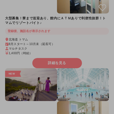
大型募集！寮まで送迎あり、館内にＡＴＭありで利便性抜群！ト
マムでリゾートバイト♪
登録後、施設名が表示されます
北海道 トマム
8月スタート～10月末（延長可）
マルチタスク
1,400円
（時給）
詳細を見る