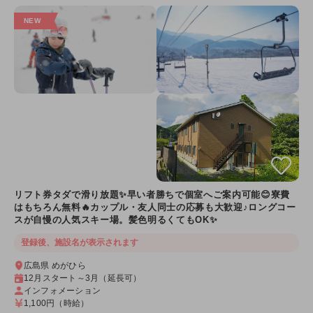
リフト券タダで滑り放題✨早い者勝ちで個室へご案内可能😊寮費
はもちろん無料🔥カップル・友人同士の応募も大歓迎♪ロングコー
スが自慢の人気スキー場。髪色明るくてもOK✨
登録後、施設名が表示されます
広島県 めがひら
12月スタート～3月（延長可）
インフォメーション
1,100円
（時給）