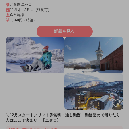
北海道 二セコ
11月末～3月末（延長可）
客室清掃
1,360円
（時給）
詳細を見る
＼12月スタート／リフト券無料・通し勤務・勤務短めで滑りたり
人はここで決まり！【ニセコ】