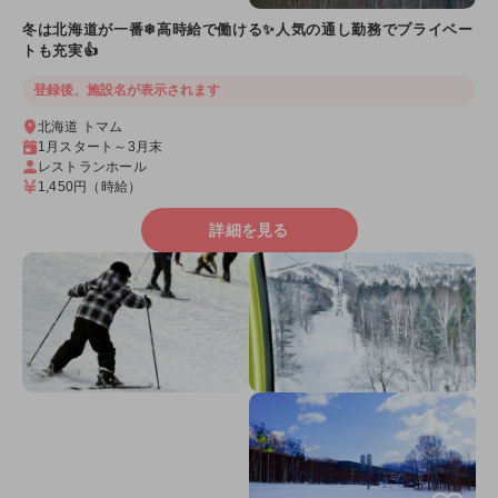
冬は北海道が一番❄高時給で働ける✨人気の通し勤務でプライベー
トも充実👍
登録後、施設名が表示されます
北海道 トマム
1月スタート～3月末
レストランホール
1,450円
（時給）
詳細を見る