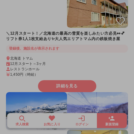
＼12月スタート！／北海道の最高の雪質を楽しみたい方必見👀💕
リフト券1人1枚支給あり✨大人気エリアトマム内の鉄板焼き屋
登録後、施設名が表示されます
北海道 トマム
12月スタート～3ヶ月
レストランホール
1,450円
（時給）
詳細を見る
求人検索
お気に入り
ログイン
新規登録