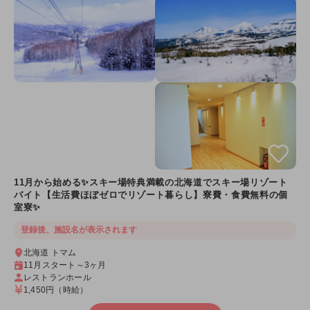
11月から始める✨スキー場特典満載の北海道でスキー場リゾート
バイト【生活費ほぼゼロでリゾート暮らし】寮費・食費無料の個
室寮✨
登録後、施設名が表示されます
北海道 トマム
11月スタート～3ヶ月
レストランホール
1,450円
（時給）