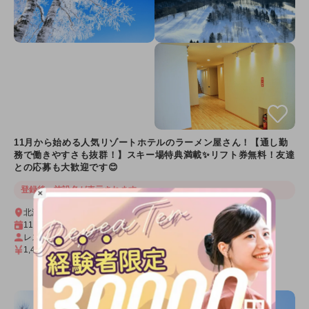
11月から始める人気リゾートホテルのラーメン屋さん！【通し勤
務で働きやすさも抜群！】スキー場特典満載✨リフト券無料！友達
との応募も大歓迎です😊
登録後、施設名が表示されます
×
北海道 トマム
11月スタート～3ヶ月
レストランホール
1,450円
（時給）
詳細を見る