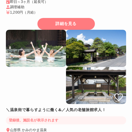
即日～3ヶ月（延長可）
調理補助
1,200円
（月給）
詳細を見る
＼温泉街で暮らすように働く♨️／人気の老舗旅館求人！
登録後、施設名が表示されます
山形県 かみのやま温泉