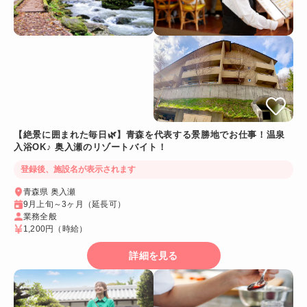
【絶景に囲まれた毎日🌿】青森を代表する景勝地でお仕事！温泉
入浴OK♪ 奥入瀬のリゾートバイト！
登録後、施設名が表示されます
青森県 奥入瀬
9月上旬～3ヶ月（延長可）
業務全般
1,200円
（時給）
詳細を見る