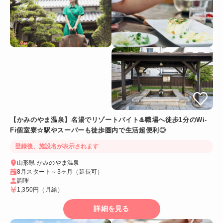
【かみのやま温泉】名湯でリゾートバイト♨️職場へ徒歩1分のWi-
Fi個室寮☆駅やスーパーも徒歩圏内で生活超便利◎
登録後、施設名が表示されます
山形県 かみのやま温泉
8月スタート～3ヶ月（延長可）
調理
1,350円
（月給）
詳細を見る