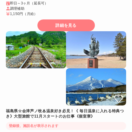
即日～3ヶ月（延長可）
調理補助
1,150円
（月給）
詳細を見る
福島県☆会津芦ノ牧♨温泉好き必見！《 毎日温泉に入れる特典つ
き》大型旅館で11月スタートのお仕事《個室寮》
登録後、施設名が表示されます