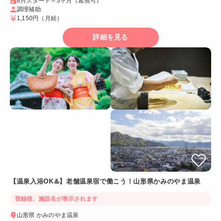
8月スタート～3ヶ月（延長可）
調理補助
1,150円
（月給）
詳細を見る
【温泉入浴OK♨️】老舗温泉宿で働こう！山形県かみのやま温泉
登録後、施設名が表示されます
山形県 かみのやま温泉