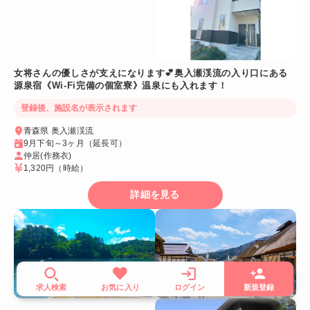
女将さんの優しさが支えになります💕奥入瀬渓流の入り口にある
源泉宿《Wi-Fi完備の個室寮》温泉にも入れます！
登録後、施設名が表示されます
青森県 奥入瀬渓流
9月下旬～3ヶ月（延長可）
仲居(作務衣)
1,320円
（時給）
詳細を見る
求人検索
お気に入り
ログイン
新規登録