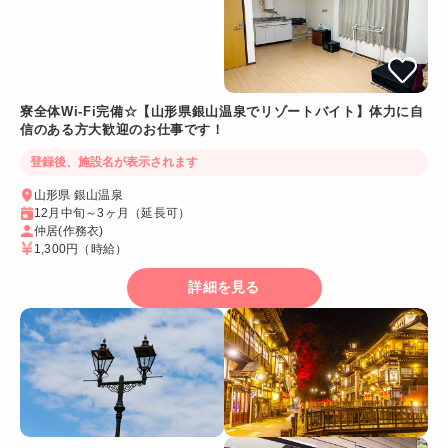
寮全体Wi-Fi完備☆【山形県銀山温泉でリゾートバイト】体力に自
信のある方大歓迎のお仕事です！
登録後、施設名が表示されます
山形県 銀山温泉
12月中旬～3ヶ月（延長可）
仲居(作務衣)
1,300円
（時給）
詳細を見る