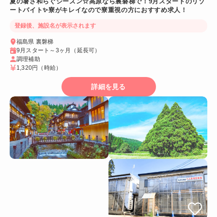
夏の暑さ和らぐシーズン☆高原なら裏磐梯で！9月スタートのリゾ
ートバイト✨寮がキレイなので寮重視の方におすすめ求人！
登録後、施設名が表示されます
福島県 裏磐梯
9月スタート～3ヶ月（延長可）
調理補助
1,320円
（時給）
詳細を見る