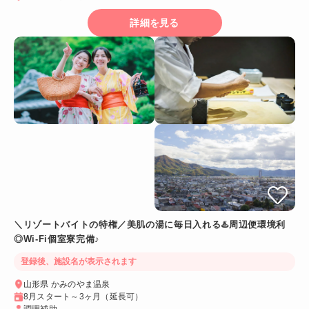
詳細を見る
＼リゾートバイトの特権／美肌の湯に毎日入れる♨️周辺便環境利
◎Wi-Fi個室寮完備♪
登録後、施設名が表示されます
山形県 かみのやま温泉
8月スタート～3ヶ月（延長可）
調理補助