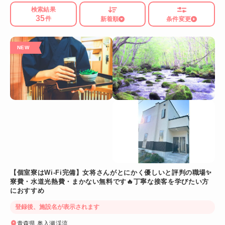
検索結果
35
件
新着順
条件変更
【個室寮はWi-Fi完備】女将さんがとにかく優しいと評判の職場✨
寮費・水道光熱費・まかない無料です🔥丁寧な接客を学びたい方
におすすめ
登録後、施設名が表示されます
青森県 奥入瀬渓流