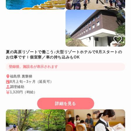
夏の高原リゾートで働こう♪大型リゾートホテルで8月スタートの
お仕事ですｌ個室寮／車の持ち込みもOK
登録後、施設名が表示されます
福島県 裏磐梯
8月上旬～3ヶ月（延長可）
調理補助
1,320円
（時給）
詳細を見る