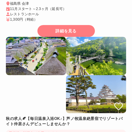
福島県 会津
11月スタート～2.3ヶ月（延長可）
レストランホール
1,300円
（時給）
詳細を見る
秋の求人🍂【毎日温泉入浴OK♪】芦ノ牧温泉絶景宿でリゾートバ
イト仲居さんデビューしませんか？