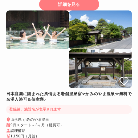
詳細を見る
日本庭園に囲まれた風情ある老舗温泉宿✨かみのやま温泉☆無料で
名湯入浴可＆個室寮♪
登録後、施設名が表示されます
山形県 かみのやま温泉
9月スタート～3ヶ月（延長可）
調理補助
1,150円
（月給）