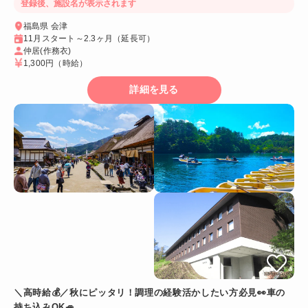
登録後、施設名が表示されます
福島県 会津
11月スタート～2.3ヶ月（延長可）
仲居(作務衣)
1,300円
（時給）
詳細を見る
＼高時給💰／秋にピッタリ！調理の経験活かしたい方必見👀車の
持ち込みOK🚙