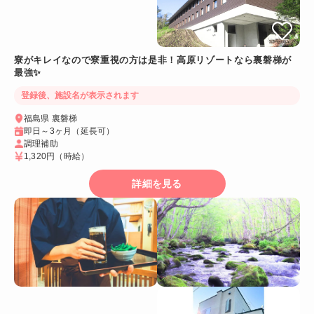
寮がキレイなので寮重視の方は是非！高原リゾートなら裏磐梯が
最強✨
登録後、施設名が表示されます
福島県 裏磐梯
即日～3ヶ月（延長可）
調理補助
1,320円
（時給）
詳細を見る