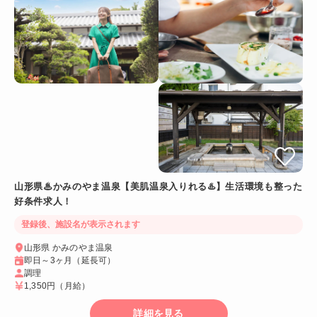
山形県♨かみのやま温泉【美肌温泉入りれる♨️】生活環境も整った
好条件求人！
登録後、施設名が表示されます
山形県 かみのやま温泉
即日～3ヶ月（延長可）
調理
1,350円
（月給）
詳細を見る