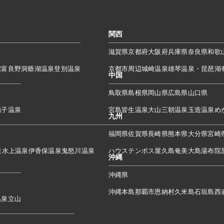
関西
滋賀県
京都府
大阪府
兵庫県
奈良県
和歌
館
富良野
洞爺湖温泉
登別温泉
京都市周辺
城崎温泉
雄琴温泉・琵琶湖
中国
鳥取県
島根県
岡山県
広島県
山口県
鳴子温泉
宮島
皆生温泉
大山
三朝温泉
玉造温泉
め
九州
福岡県
佐賀県
長崎県
熊本県
大分県
宮崎
泉
水上温泉
伊香保温泉
鬼怒川温泉
ハウステンボス
屋久島
奄美大島
湯布院
沖縄
沖縄県
沖縄本島
那覇市
恩納村
久米島
石垣島
西
温泉
立山