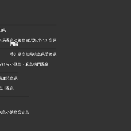
山県
有馬温泉
淡路島
白浜海岸
ハチ高原
四国
香川県
高知県
徳島県
愛媛県
がひら
小豆島・直島
鳴門温泉
県
鹿児島県
黒川温泉
表島
小浜島
宮古島