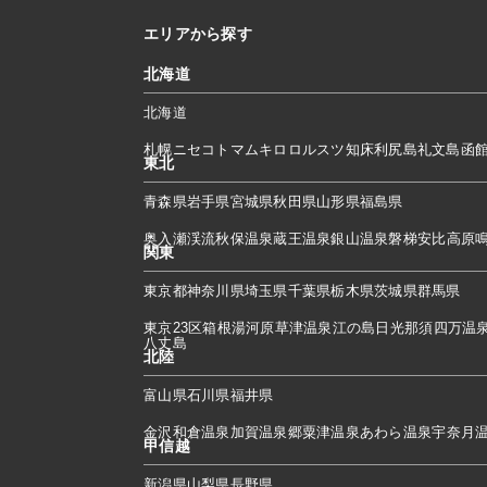
エリアから探す
北海道
北海道
札幌
ニセコ
トマム
キロロ
ルスツ
知床
利尻島
礼文島
函
東北
青森県
岩手県
宮城県
秋田県
山形県
福島県
奥入瀬渓流
秋保温泉
蔵王温泉
銀山温泉
磐梯
安比高原
関東
東京都
神奈川県
埼玉県
千葉県
栃木県
茨城県
群馬県
東京23区
箱根
湯河原
草津温泉
江の島
日光
那須
四万温
八丈島
北陸
富山県
石川県
福井県
金沢
和倉温泉
加賀温泉郷
粟津温泉
あわら温泉
宇奈月
甲信越
新潟県
山梨県
長野県