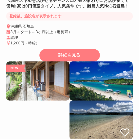
《調理スキルを活かせるチャンス◎》寮のまわりにお店が多くて
便利♪寮は0円個室タイプ、人気条件です。離島人気No1石垣島！
登録後、施設名が表示されます
沖縄県 石垣島
8月スタート～3ヶ月以上（延長可）
調理
1,200円
（時給）
詳細を見る