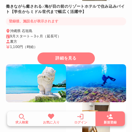
働きながら癒される♪海が目の前のリゾートホテルで住み込みバイ
ト【学生からミドル世代まで幅広く活躍中】
登録後、施設名が表示されます
沖縄県 石垣島
9月スタート～3ヶ月（延長可）
裏方
1,100円
（時給）
詳細を見る
求人検索
お気に入り
ログイン
新規登録