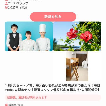
プールスタッフ
1,025円
（時給）
詳細を見る
＼8月スタート／青い海と白い砂浜が広がる恩納村で働こう！海目
の前の大型ホテル【派遣スタッフ最多60名在籍あり×人間関係◎】
登録後、施設名が表示されます
沖縄県 本島