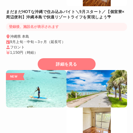
まだまだHOTな沖縄で住み込みバイト＼9月スタート／【個室寮×
周辺便利】沖縄本島で快適リゾートライフを実現しよう🌴
登録後、施設名が表示されます
沖縄県 本島
9月上旬・中旬～3ヶ月（延長可）
フロント
1,150円
（時給）
詳細を見る