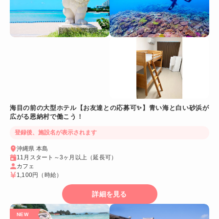
海目の前の大型ホテル【お友達との応募可✨】青い海と白い砂浜が
広がる恩納村で働こう！
登録後、施設名が表示されます
沖縄県 本島
11月スタート～3ヶ月以上（延長可）
カフェ
1,100円
（時給）
詳細を見る