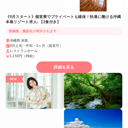
《9月スタート》個室寮でプライベートも確保！快適に働ける沖縄
本島リゾート求人♪【2食付き】
登録後、施設名が表示されます
沖縄県 本島
9月上旬・中旬～3ヶ月（延長可）
レストランホール
1,150円
（時給）
詳細を見る