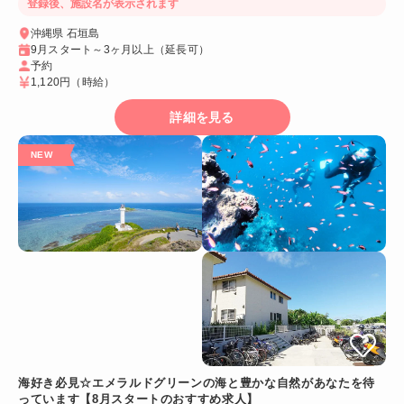
登録後、施設名が表示されます
沖縄県 石垣島
9月スタート～3ヶ月以上（延長可）
予約
1,120円
（時給）
詳細を見る
海好き必見☆エメラルドグリーンの海と豊かな自然があなたを待
っています【8月スタートのおすすめ求人】