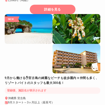
1,080円
（時給）
詳細を見る
9月から働ける✋宮古島の綺麗なビーチも徒歩圏内🚶仲間も多く、
リゾートバイトのスタッフも最大300名！
登録後、施設名が表示されます
沖縄県 宮古島
9月スタート～3ヶ月以上（延長可）