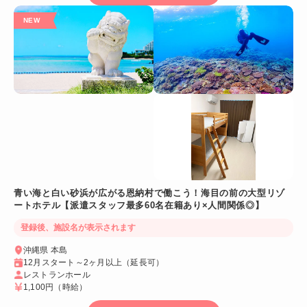
青い海と白い砂浜が広がる恩納村で働こう！海目の前の大型リゾ
ートホテル【派遣スタッフ最多60名在籍あり×人間関係◎】
登録後、施設名が表示されます
沖縄県 本島
12月スタート～2ヶ月以上（延長可）
レストランホール
1,100円
（時給）