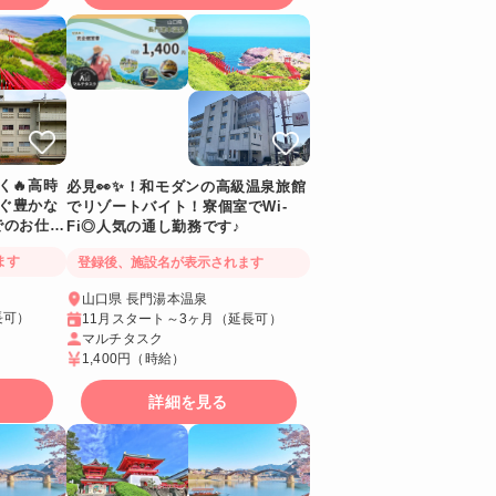
く🔥高時
必見👀✨！和モダンの高級温泉旅館
らぐ豊かな
でリゾートバイト！寮個室でWi-
でのお仕
Fi◎人気の通し勤務です♪
i-Fiが
ます
登録後、施設名が表示されます
山口県 長門湯本温泉
長可）
11月スタート～3ヶ月（延長可）
マルチタスク
1,400円
（時給）
詳細を見る