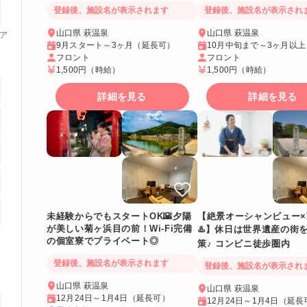
喫！
登録後、施設名が表示され
登録後、施設名が表示されます
山口県 萩温泉
山口県 萩温泉
ア
10月中旬まで～3ヶ月以
9月スタート～3ヶ月（延長可）
フロント
フロント
1,500円
（時給）
1,500円
（時給）
詳細を見る
詳細を見る
未経験からでもスタートOK🌇夕陽
【絶景オーシャンビュー×
が美しい菊ヶ浜目の前！Wi-Fi完備
♨️】休日は世界遺産の街
の個室寮でプライベート◎
策♪ コンビニ徒歩圏内
登録後、施設名が表示されます
登録後、施設名が表示され
山口県 萩温泉
山口県 萩温泉
12月24日～1月4日（延長可）
12月24日～1月4日（延長