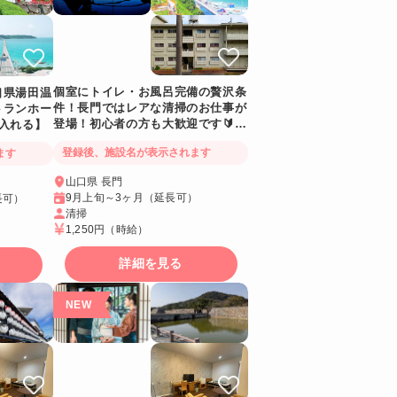
個室にトイレ・お風呂完備の贅沢条
口県湯田温
件！長門ではレアな清掃のお仕事が
トランホー
登場！初心者の方も大歓迎です🔰友
入れる】
人同士の応募歓迎！勤務日以外も従
登録後、施設名が表示されます
ます
業員食堂利用可能（定食500円〜）
山口県 長門
9月上旬～3ヶ月（延長可）
長可）
清掃
1,250円
（時給）
詳細を見る