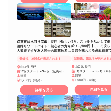
9月、スキルを活かして働
個室寮は水回り完備！長門で珍しい
給！1,500円【こころ安
清掃リゾートバイト！初心者の方も
自然を味わえる高級旅館
大歓迎です🔰友人同士の応募歓迎！
事】休憩内は従業員食堂でW
オフの日もお手頃価格で利用できて
登録後、施設名が表示され
登録後、施設名が表示されます
使えます。
便利です😋
山口県 長門
山口県 長門
9月スタート～3ヶ月（延
12月スタート～3ヶ月（延長可）
調理
清掃
1,500円
（時給）
1,250円
（時給）
詳細を見る
詳細を見る