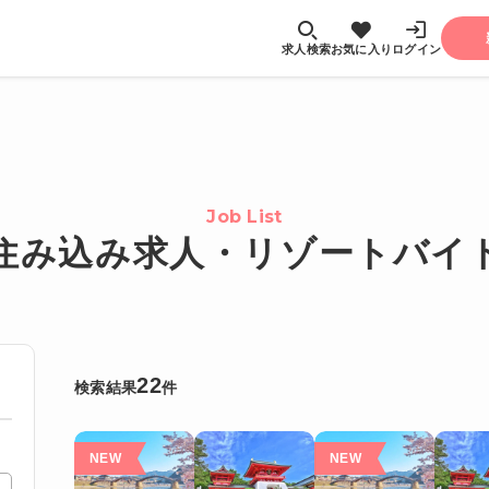
求人検索
お気に入り
ログイン
Job List
住み込み求人・リゾートバイ
22
検索結果
件