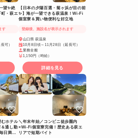
一望✨絶
【日本の夕陽百選・菊ヶ浜が目の前
下町・萩エ
✨】海が一望できる萩温泉！Wi-Fi
個室寮＆買い物便利な好立地
ます
登録後、施設名が表示されます
山口県 萩温泉
延長可）
10月8日頃～11月28日（延長可）
業務全般
1,150円
（時給）
詳細を見る
望むホテル
＼年末年始／コンビニ徒歩圏内
き寮＆通し勤
×Wi-Fi個室寮完備！歴史ある萩エ
毎日満
リアで短期バイト