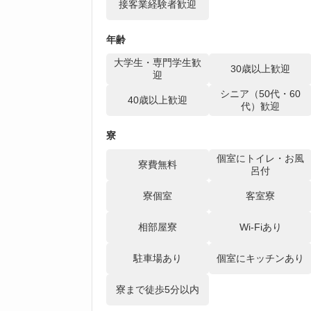
接客業経験者歓迎
年齢
大学生・専門学生歓
30歳以上歓迎
迎
シニア（50代・60
40歳以上歓迎
代）歓迎
寮
個室にトイレ・お風
寮費無料
呂付
寮個室
客室寮
相部屋寮
Wi-Fiあり
駐車場あり
個室にキッチンあり
寮まで徒歩5分以内