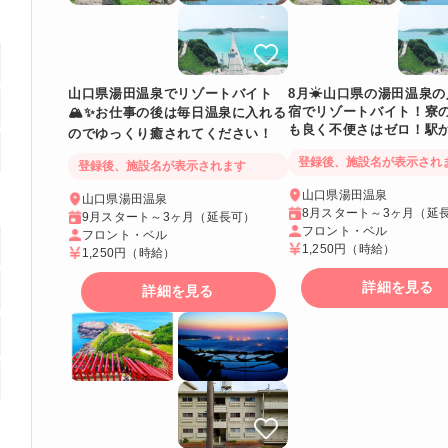
山口県湯田温泉でリゾートバイト
8月☀山口県の湯田温泉の
宿でリゾートバイト！寮
🏔✨お仕事の後は毎日温泉に入れる
も良く不便さはゼロ！駅
のでゆっくり癒されてください！
ので観光もらくらく♪
登録後、施設名が表示され
登録後、施設名が表示されます
山口県湯田温泉
山口県湯田温泉
8月スタート～3ヶ月（延
9月スタート～3ヶ月（延長可）
フロント・ベル
フロント・ベル
1,250円
（時給）
1,250円
（時給）
詳細を見る
詳細を見る