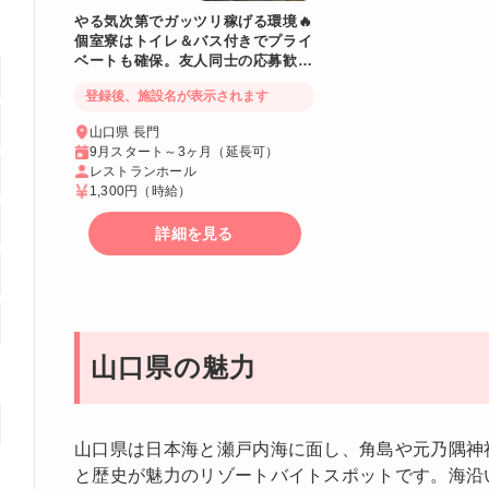
やる気次第でガッツリ稼げる環境🔥
個室寮はトイレ＆バス付きでプライ
ベートも確保。友人同士の応募歓
迎！休日もお得に食事できる従業員
登録後、施設名が表示されます
食堂あり✨
山口県 長門
9月スタート～3ヶ月（延長可）
レストランホール
1,300円
（時給）
詳細を見る
山口県の魅力
山口県は日本海と瀬戸内海に面し、角島や元乃隅神
と歴史が魅力のリゾートバイトスポットです。海沿