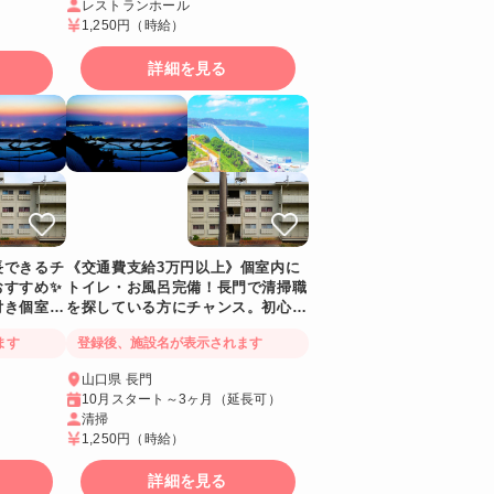
レストランホール
1,250円
（時給）
詳細を見る
長できるチ
《交通費支給3万円以上》個室内に
おすすめ✨
トイレ・お風呂完備！長門で清掃職
付き個室寮
を探している方にチャンス。初心者
友達と応募
の方も大歓迎です🔰一緒に働きたい
ます
登録後、施設名が表示されます
友達と応募できます
山口県 長門
10月スタート～3ヶ月（延長可）
清掃
1,250円
（時給）
詳細を見る