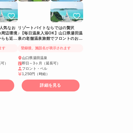
人気なお
リゾートバイトならではの贅沢
の周辺環境
♪【毎日温泉入浴OK】山口県湯田温
からも近い
泉の老舗温泉旅館でフロントのお仕
事です！
ます
登録後、施設名が表示されます
山口県湯田温泉
長可）
即日～3ヶ月（延長可）
フロント・ベル
1,250円
（時給）
詳細を見る