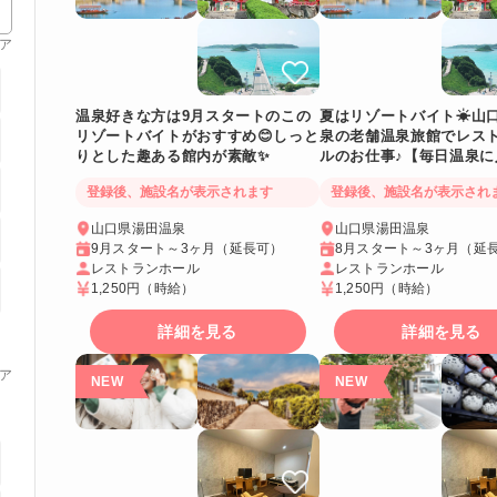
ア
温泉好きな方は9月スタートのこの
夏はリゾートバイト☀山
リゾートバイトがおすすめ😊しっと
泉の老舗温泉旅館でレス
りとした趣ある館内が素敵✨
ルのお仕事♪【毎日温泉に
登録後、施設名が表示されます
登録後、施設名が表示され
山口県湯田温泉
山口県湯田温泉
9月スタート～3ヶ月（延長可）
8月スタート～3ヶ月（延
レストランホール
レストランホール
1,250円
（時給）
1,250円
（時給）
詳細を見る
詳細を見る
ア