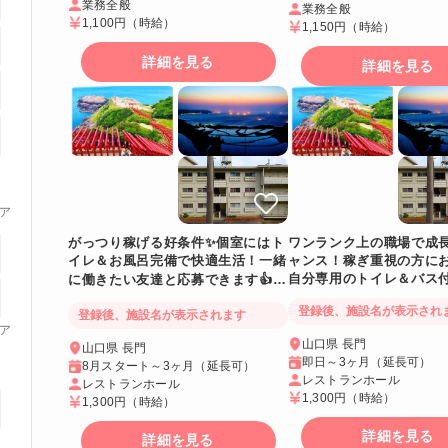
業務全般
業務全般
1,100円
（時給）
1,150円
（時給）
詳細を見る
詳細を見る
ア
がっつり稼げる好条件✨個室にはト
ワンランク上の職場で成
イレ＆お風呂完備で快適生活！一緒
ャンス！稼ぎ重視の方に
自分専用のトイレ＆バス
に働きたい友達と応募できます👍お
で快適😊一緒に働きたい
手頃価格の従業員食堂完備で毎日の
登録後、施設名が表示され
できます
登録後、施設名が表示されます
食事も安心です！
ア
山口県 長門
山口県 長門
即日～3ヶ月（延長可）
8月スタート～3ヶ月（延長可）
レストランホール
レストランホール
1,300円
（時給）
1,300円
（時給）
詳細を見る
詳細を見る