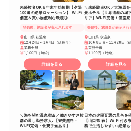
未経験者OK＆年末年始短期【夕陽
＼未経験者OK／大海原を
100選の絶景ロケーション】 Wi-Fi
景ホテル【世界遺産の城
個室＆買い物便利な環境◎
リア】Wi-Fi完備！個室寮
登録後、施設名が表示されます
登録後、施設名が表示され
山口県 萩温泉
山口県 萩温泉
12月24日～1月4日（延長可）
10月8日頃～11月28日（
業務全般
業務全般
1,100円
（時給）
1,100円
（時給）
詳細を見る
詳細を見る
日本の夕陽百選の景色を
＼海を望む温泉宿♨／働きやすさ抜
【山口県 萩】Wi-Fi付
群の通し勤務求人♪【寮費無料・
務で生活しやすい♪絶景も
Wi-Fi完備・食費手当あり】