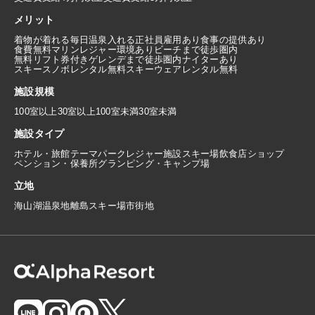
メリット
着物が着れる
毎日温泉入れる
正社員雇用あり
食事の提供あり
食費無料
マリンレジャー環境あり
ビーチまで徒歩圏内
無料リフト券付き
ゲレンデまで徒歩圏内
ナイターあり
スキースノボレンタル無料
スキーウェアレンタル無料
施設規模
100室以上
30室以上100室未満
30室未満
施設タイプ
ホテル・旅館
テーマパーク
レジャー施設
スキー場
飲食店
ショップ
ペンション・保養所
グランピング・キャンプ場
立地
海
山
湖
温泉地
離島
スキー場
市街地