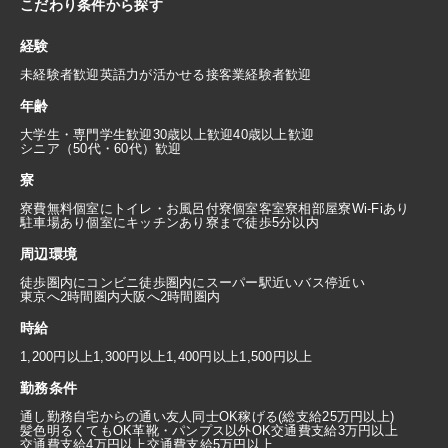
こだわり条件から探す
経験
未経験者歓迎
英語力が活かせる
接客業経験者歓迎
年齢
大学生・専門学生歓迎
30歳以上歓迎
40歳以上歓迎
シニア（50代・60代）歓迎
寮
寮費無料
個室にトイレ・お風呂付
寮個室
客室寮
相部屋寮
Wi-Fiあり
駐車場あり
個室にキッチンあり
寮まで徒歩5分以内
周辺環境
徒歩圏内にコンビニ
徒歩圏内にスーパー
駅近い
バス停近い
東京へ2時間圏内
大阪へ2時間圏内
時給
1,200円以上
1,300円以上
1,400円以上
1,500円以上
勤務条件
通し勤務
自宅からの通い
友人同士OK
稼げる(総支給25万円以上)
髪色明るくてもOK
革靴・パンプス以外OK
交通費支給3万円以上
交通費支給4万円以上
交通費支給5万円以上