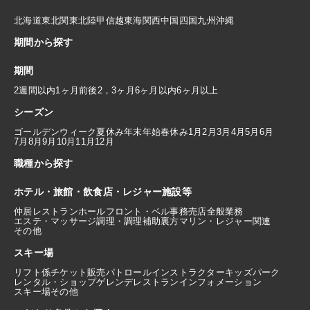
北海道
東北
関東
北陸
甲信越
東海
関西
中国
四国
九州
沖縄
期間から探す
期間
2週間以内
1ヶ月前後
2，3ヶ月
6ヶ月以内
6ヶ月以上
シーズン
ゴールデンウィーク
夏休み
年末年始
春休み
1月
2月
3月
4月
5月
6月
7月
8月
9月
10月
11月
12月
職種から探す
ホテル・旅館・飲食店・レジャー施設等
仲居
レストランホール
フロント・ベル
事務
売店
全般業務
エステ・マッサージ
調理・調理補助
裏方
マリン・レジャー関連
その他
スキー場
リフト係
チケット販売
パトロール
インストラクター
キッズパーク
レンタル・ショップ
ゲレンデレストラン
インフォメーション
スキー場その他