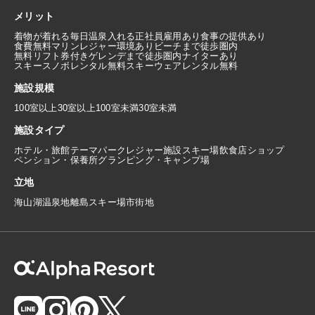
メリット
着物が着れる
毎日温泉入れる
正社員雇用あり
食事の提供あり
食費無料
マリンレジャー環境あり
ビーチまで徒歩圏内
無料リフト券付き
ゲレンデまで徒歩圏内
ナイターあり
スキースノボレンタル無料
スキーウェアレンタル無料
施設規模
100室以上
30室以上100室未満
30室未満
施設タイプ
ホテル・旅館
テーマパーク
レジャー施設
スキー場
飲食店
ショップ
ペンション・保養所
グランピング・キャンプ場
立地
海
山
湖
温泉地
離島
スキー場
市街地