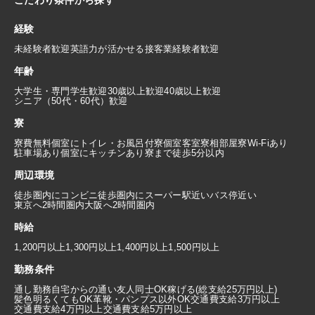
こだわり条件から探す
経験
未経験者歓迎
英語力が活かせる
接客業経験者歓迎
年齢
大学生・専門学生歓迎
30歳以上歓迎
40歳以上歓迎
シニア（50代・60代）歓迎
寮
寮費無料
個室にトイレ・お風呂付
寮個室
客室寮
相部屋寮
Wi-Fiあり
駐車場あり
個室にキッチンあり
寮まで徒歩5分以内
周辺環境
徒歩圏内にコンビニ
徒歩圏内にスーパー
駅近い
バス停近い
東京へ2時間圏内
大阪へ2時間圏内
時給
1,200円以上
1,300円以上
1,400円以上
1,500円以上
勤務条件
通し勤務
自宅からの通い
友人同士OK
稼げる(総支給25万円以上)
髪色明るくてもOK
革靴・パンプス以外OK
交通費支給3万円以上
交通費支給4万円以上
交通費支給5万円以上