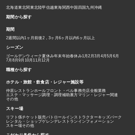
北海道
東北
関東
北陸
甲信越
東海
関西
中国
四国
九州
沖縄
期間から探す
期間
2週間以内
1ヶ月前後
2，3ヶ月
6ヶ月以内
6ヶ月以上
シーズン
ゴールデンウィーク
夏休み
年末年始
春休み
1月
2月
3月
4月
5月
6月
7月
8月
9月
10月
11月
12月
職種から探す
ホテル・旅館・飲食店・レジャー施設等
仲居
レストランホール
フロント・ベル
事務
売店
全般業務
エステ・マッサージ
調理・調理補助
裏方
マリン・レジャー関連
その他
スキー場
リフト係
チケット販売
パトロール
インストラクター
キッズパーク
レンタル・ショップ
ゲレンデレストラン
インフォメーション
スキー場その他