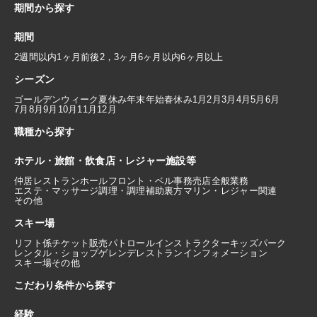
期間から探す
期間
2週間以内
1ヶ月前後
2，3ヶ月
6ヶ月以内
6ヶ月以上
シーズン
ゴールデンウィーク
夏休み
年末年始
春休み
1月
2月
3月
4月
5月
6月
7月
8月
9月
10月
11月
12月
職種から探す
ホテル・旅館・飲食店・レジャー施設等
仲居
レストランホール
フロント・ベル
事務
売店
全般業務
エステ・マッサージ
調理・調理補助
裏方
マリン・レジャー関連
その他
スキー場
リフト係
チケット販売
パトロール
インストラクター
キッズパーク
レンタル・ショップ
ゲレンデレストラン
インフォメーション
スキー場その他
こだわり条件から探す
経験