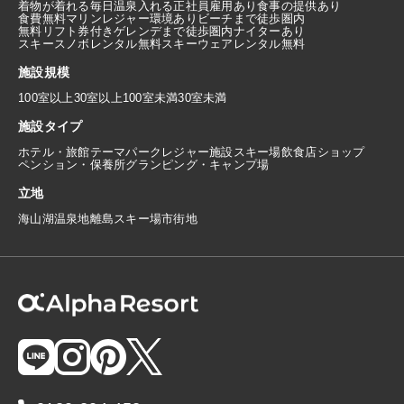
着物が着れる
毎日温泉入れる
正社員雇用あり
食事の提供あり
食費無料
マリンレジャー環境あり
ビーチまで徒歩圏内
無料リフト券付き
ゲレンデまで徒歩圏内
ナイターあり
スキースノボレンタル無料
スキーウェアレンタル無料
施設規模
100室以上
30室以上100室未満
30室未満
施設タイプ
ホテル・旅館
テーマパーク
レジャー施設
スキー場
飲食店
ショップ
ペンション・保養所
グランピング・キャンプ場
立地
海
山
湖
温泉地
離島
スキー場
市街地