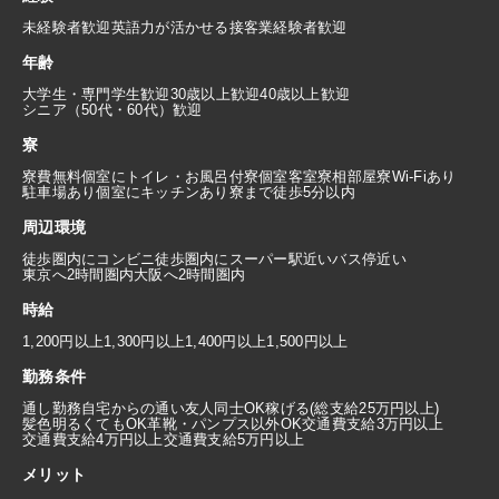
未経験者歓迎
英語力が活かせる
接客業経験者歓迎
年齢
大学生・専門学生歓迎
30歳以上歓迎
40歳以上歓迎
シニア（50代・60代）歓迎
寮
寮費無料
個室にトイレ・お風呂付
寮個室
客室寮
相部屋寮
Wi-Fiあり
駐車場あり
個室にキッチンあり
寮まで徒歩5分以内
周辺環境
徒歩圏内にコンビニ
徒歩圏内にスーパー
駅近い
バス停近い
東京へ2時間圏内
大阪へ2時間圏内
時給
1,200円以上
1,300円以上
1,400円以上
1,500円以上
勤務条件
通し勤務
自宅からの通い
友人同士OK
稼げる(総支給25万円以上)
髪色明るくてもOK
革靴・パンプス以外OK
交通費支給3万円以上
交通費支給4万円以上
交通費支給5万円以上
メリット