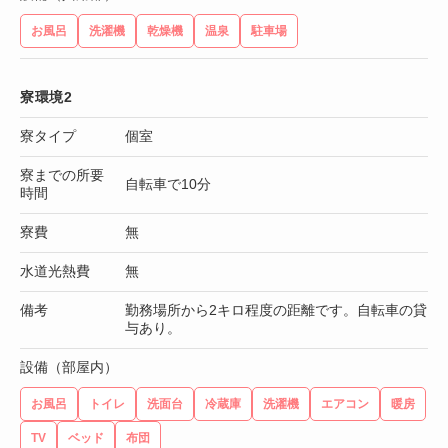
お風呂
洗濯機
乾燥機
温泉
駐車場
寮環境2
寮タイプ
個室
寮までの所要
自転車で10分
時間
寮費
無
水道光熱費
無
備考
勤務場所から2キロ程度の距離です。自転車の貸
与あり。
設備（部屋内）
お風呂
トイレ
洗面台
冷蔵庫
洗濯機
エアコン
暖房
TV
ベッド
布団