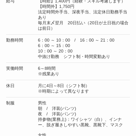
給与
【時給】1,400円（経験・スキル考慮します）
【時間外】1,750円
法定時間外手当、深夜手当、法定休日勤務手当
あり
毎月末〆翌月 20日払い（20日が土日祝の場合
は前日）
勤務時間
6：00 ～ 10：00 / 16：00 ～ 21：00
6：00 ～ 15：00
10：00 ～ 20：00
中抜け勤務 シフト制・時間変動あり
実働時間
6～8時間
※残業あり
休日
月に4日～8日（シフト制）
※時期によって異なります
制服
男性
朝 / 洋装(パンツ)
夜 / 洋装(パンツ)
持参物(業務上)：ワイシャツ（白）、インナ
ー、脱ぎ履きしやすい黒靴、黒靴下、マスク
女性