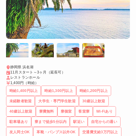
静岡県 浜名湖
11月スタート～3ヶ月（延長可）
レストランホール
1,400円
（時給）
時給1,400円以上
時給1,300円以上
時給1,200円以上
未経験者歓迎
大学生・専門学生歓迎
30歳以上歓迎
40歳以上歓迎
寮費無料
寮個室
客室寮
Wi-Fiあり
駐車場あり
寮まで徒歩5分以内
駅近い
自宅からの通い
友人同士OK
革靴・パンプス以外OK
交通費支給3万円以上