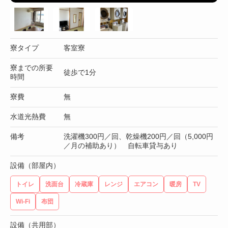
寮タイプ
客室寮
寮までの所要
徒歩で1分
時間
寮費
無
水道光熱費
無
備考
洗濯機300円／回、乾燥機200円／回（5,000円
／月の補助あり） 自転車貸与あり
設備（部屋内）
トイレ
洗面台
冷蔵庫
レンジ
エアコン
暖房
TV
Wi-Fi
布団
設備（共用部）