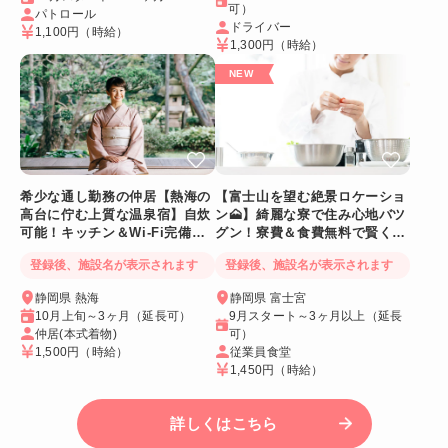
可）
パトロール
ドライバー
1,100円
（時給）
1,300円
（時給）
希少な通し勤務の仲居【熱海の
【富士山を望む絶景ロケーショ
高台に佇む上質な温泉宿】自炊
ン🗻】綺麗な寮で住み心地バツ
可能！キッチン＆Wi-Fi完備！
グン！寮費＆食費無料で賢く稼
個室寮
げる人気求人
登録後、施設名が表示されます
登録後、施設名が表示されます
静岡県 熱海
静岡県 富士宮
10月上旬～3ヶ月（延長可）
9月スタート～3ヶ月以上（延長
仲居(本式着物)
可）
1,500円
（時給）
従業員食堂
1,450円
（時給）
詳しくはこちら