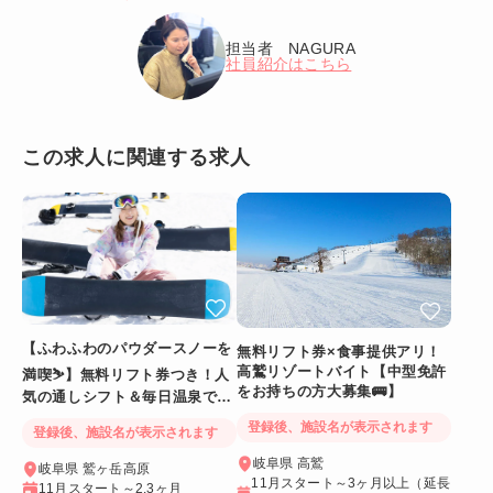
担当者 NAGURA
社員紹介はこちら
この求人に関連する求人
【ふわふわのパウダースノーを
無料リフト券×食事提供アリ！
高鷲リゾートバイト【中型免許
満喫⛷️】無料リフト券つき！人
をお持ちの方大募集🚌】
気の通しシフト＆毎日温泉でリ
フレッシュ
登録後、施設名が表示されます
登録後、施設名が表示されます
岐阜県 高鷲
岐阜県 鷲ヶ岳高原
11月スタート～3ヶ月以上（延長
11月スタート～2.3ヶ月