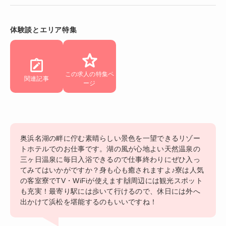
体験談とエリア特集
この求人の特集ペ
関連記事
ージ
奥浜名湖の畔に佇む素晴らしい景色を一望できるリゾー
トホテルでのお仕事です。湖の風が心地よい天然温泉の
三ヶ日温泉に毎日入浴できるので仕事終わりにぜひ入っ
てみてはいかがですか？身も心も癒されますよ♪寮は人気
の客室寮でTV・WiFiが使えます🙌周辺には観光スポット
も充実！最寄り駅には歩いて行けるので、休日には外へ
出かけて浜松を堪能するのもいいですね！