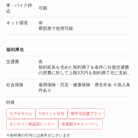
車・バイク持
可能
込
ネット環境
有
寮部屋で使用可能
福利厚生
交通費
有
契約延長を含めた契約満了を条件に往復交通費
の実費に対して上限3万円を契約満了月に支給。
社会保険
雇用保険・労災・健康保険・厚生年金 ※加入条
件あり
特典
エグゼタイム
Vポイント付与
留学生応援プラン
オンライン英会話レッスン
友達紹介キャンペーン
※各特典の付与には条件がございます