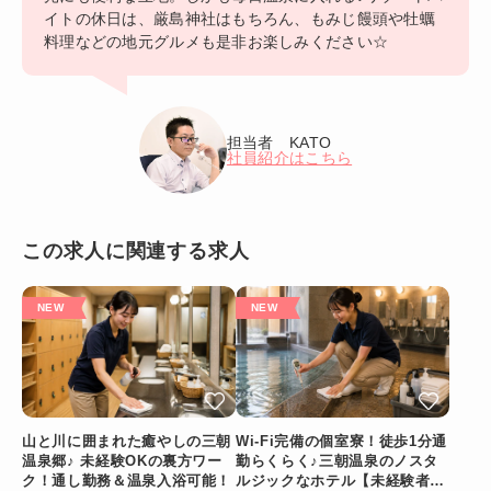
イトの休日は、厳島神社はもちろん、もみじ饅頭や牡蠣
料理などの地元グルメも是非お楽しみください☆
担当者 KATO
社員紹介はこちら
この求人に関連する求人
山と川に囲まれた癒やしの三朝
Wi-Fi完備の個室寮！徒歩1分通
温泉郷♪ 未経験OKの裏方ワー
勤らくらく♪三朝温泉のノスタ
ク！通し勤務＆温泉入浴可能！
ルジックなホテル【未経験者