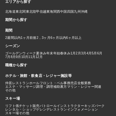
エリアから探す
北海道
東北
関東
北陸
甲信越
東海
関西
中国
四国
九州
沖縄
期間から探す
期間
2週間以内
1ヶ月前後
2，3ヶ月
6ヶ月以内
6ヶ月以上
シーズン
ゴールデンウィーク
夏休み
年末年始
春休み
1月
2月
3月
4月
5月
6月
7月
8月
9月
10月
11月
12月
職種から探す
ホテル・旅館・飲食店・レジャー施設等
仲居
レストランホール
フロント・ベル
事務
売店
全般業務
エステ・マッサージ
調理・調理補助
裏方
マリン・レジャー関連
その他
スキー場
リフト係
チケット販売
パトロール
インストラクター
キッズパーク
レンタル・ショップ
ゲレンデレストラン
インフォメーション
スキー場その他