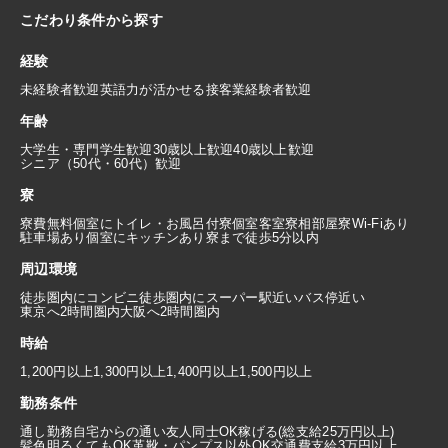
こだわり条件から探す
経験
未経験者歓迎
英語力が活かせる
接客業経験者歓迎
年齢
大学生・専門学生歓迎
30歳以上歓迎
40歳以上歓迎
シニア（50代・60代）歓迎
寮
寮費無料
個室にトイレ・お風呂付
寮個室
客室寮
相部屋寮
Wi-Fiあり
駐車場あり
個室にキッチンあり
寮まで徒歩5分以内
周辺環境
徒歩圏内にコンビニ
徒歩圏内にスーパー
駅近い
バス停近い
東京へ2時間圏内
大阪へ2時間圏内
時給
1,200円以上
1,300円以上
1,400円以上
1,500円以上
勤務条件
通し勤務
自宅からの通い
友人同士OK
稼げる(総支給25万円以上)
髪色明るくてもOK
革靴・パンプス以外OK
交通費支給3万円以上