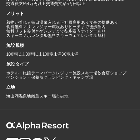
交通費支給4万円以上
交通費支給5万円以上
メリット
着物が着れる
毎日温泉入れる
正社員雇用あり
食事の提供あり
食費無料
マリンレジャー環境あり
ビーチまで徒歩圏内
無料リフト券付き
ゲレンデまで徒歩圏内
ナイターあり
スキースノボレンタル無料
スキーウェアレンタル無料
施設規模
100室以上
30室以上100室未満
30室未満
施設タイプ
ホテル・旅館
テーマパーク
レジャー施設
スキー場
飲食店
ショップ
ペンション・保養所
グランピング・キャンプ場
立地
海
山
湖
温泉地
離島
スキー場
市街地