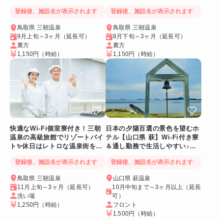
OK裏方スタッフ👍】
登録後、施設名が表示されます
登録後、施設名が表示されます
鳥取県 三朝温泉
鳥取県 三朝温泉
9月上旬～3ヶ月（延長可）
8月下旬～3ヶ月（延長可）
裏方
裏方
1,150円
（時給）
1,150円
（時給）
快適なWi-Fi個室寮付き！三朝
日本の夕陽百選の景色を望むホ
温泉の高級旅館でリゾートバイ
テル【山口県 萩】Wi-Fi付き寮
ト✨休日はレトロな温泉街をの
＆通し勤務で生活しやすい♪絶
んびり散策♪
景も毎日満喫！
登録後、施設名が表示されます
登録後、施設名が表示されます
鳥取県 三朝温泉
山口県 萩温泉
11月上旬～3ヶ月（延長可）
10月中旬まで～3ヶ月以上（延長
洗い場
可）
1,250円
（時給）
フロント
1,500円
（時給）