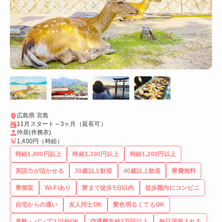
広島県 宮島
11月スタート～3ヶ月（延長可）
仲居(作務衣)
1,400円
（時給）
時給1,400円以上
時給1,300円以上
時給1,200円以上
英語力が活かせる
30歳以上歓迎
40歳以上歓迎
寮費無料
寮個室
Wi-Fiあり
寮まで徒歩5分以内
徒歩圏内にコンビニ
自宅からの通い
友人同士OK
髪色明るくてもOK
革靴・パンプス以外OK
交通費支給3万円以上
毎日温泉入れる