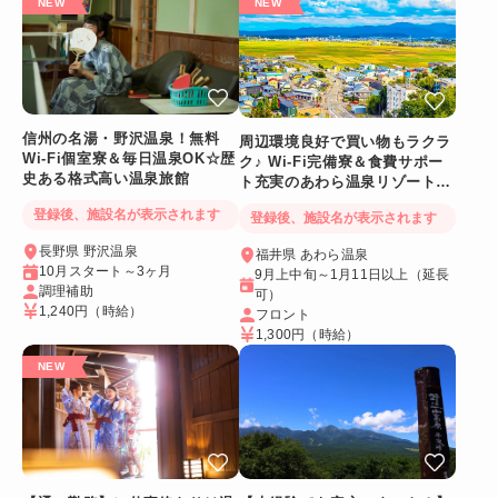
信州の名湯・野沢温泉！無料
周辺環境良好で買い物もラクラ
Wi-Fi個室寮＆毎日温泉OK☆歴
ク♪ Wi-Fi完備寮＆食費サポー
史ある格式高い温泉旅館
ト充実のあわら温泉リゾートバ
イト
登録後、施設名が表示されます
登録後、施設名が表示されます
長野県 野沢温泉
福井県 あわら温泉
10月スタート～3ヶ月
9月上中旬～1月11日以上（延長
調理補助
可）
1,240円
（時給）
フロント
1,300円
（時給）