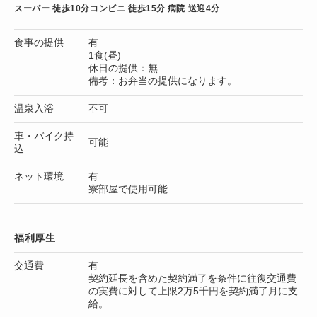
スーパー 徒歩10分
コンビニ 徒歩15分
病院 送迎4分
食事の提供
有
1食(昼)
休日の提供：無
備考：お弁当の提供になります。
温泉入浴
不可
車・バイク持
可能
込
ネット環境
有
寮部屋で使用可能
福利厚生
交通費
有
契約延長を含めた契約満了を条件に往復交通費
の実費に対して上限2万5千円を契約満了月に支
給。