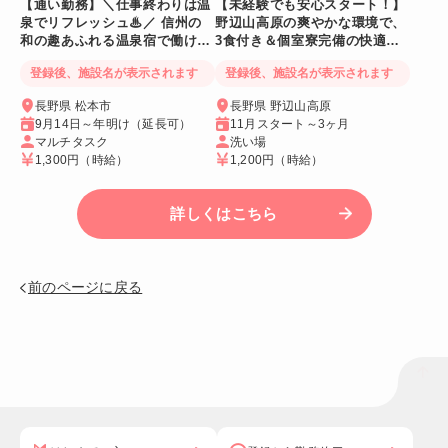
【通い勤務】＼仕事終わりは温
【未経験でも安心スタート！】
泉でリフレッシュ♨／ 信州の
野辺山高原の爽やかな環境で、
和の趣あふれる温泉宿で働ける
3食付き＆個室寮完備の快適リ
人気リゾートバイト♪
ゾートバイト♪
登録後、施設名が表示されます
登録後、施設名が表示されます
長野県 松本市
長野県 野辺山高原
9月14日～年明け（延長可）
11月スタート～3ヶ月
マルチタスク
洗い場
1,300円
（時給）
1,200円
（時給）
詳しくはこちら
前のページに戻る