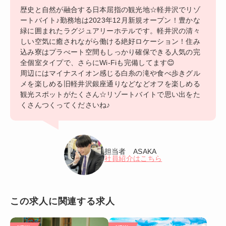
歴史と自然が融合する日本屈指の観光地☆軽井沢でリゾ
ートバイト♪勤務地は2023年12月新規オープン！豊かな
緑に囲まれたラグジュアリーホテルです。軽井沢の清々
しい空気に癒されながら働ける絶好ロケーション！住み
込み寮はプラべート空間もしっかり確保できる人気の完
全個室タイプで、さらにWi-Fiも完備してます😊
周辺にはマイナスイオン感じる白糸の滝や食べ歩きグル
メを楽しめる旧軽井沢銀座通りなどなどオフを楽しめる
観光スポットがたくさん☆リゾートバイトで思い出をた
くさんつくってくださいね♪
担当者 ASAKA
社員紹介はこちら
この求人に関連する求人