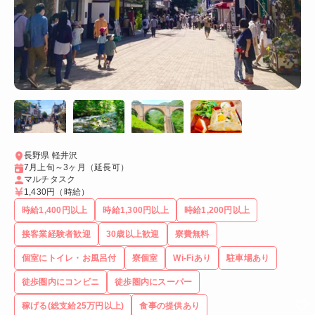
長野県 軽井沢
7月上旬～3ヶ月（延長可）
マルチタスク
1,430円
（時給）
時給1,400円以上
時給1,300円以上
時給1,200円以上
接客業経験者歓迎
30歳以上歓迎
寮費無料
個室にトイレ・お風呂付
寮個室
Wi-Fiあり
駐車場あり
徒歩圏内にコンビニ
徒歩圏内にスーパー
稼げる(総支給25万円以上)
食事の提供あり