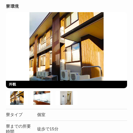
寮環境
外観
寮タイプ
個室
寮までの所要
徒歩で15分
時間