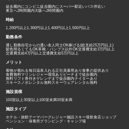
徒歩圏内にコンビニ
徒歩圏内にスーパー
駅近い
バス停近い
東京へ2時間圏内
大阪へ2時間圏内
時給
1,200円以上
1,300円以上
1,400円以上
1,500円以上
勤務条件
通し勤務
自宅からの通い
友人同士OK
稼げる(総支給25万円以上)
髪色明るくてもOK
革靴・パンプス以外OK
交通費支給3万円以上
交通費支給4万円以上
交通費支給5万円以上
メリット
着物が着れる
毎日温泉入れる
正社員雇用あり
食事の提供あり
食費無料
マリンレジャー環境あり
ビーチまで徒歩圏内
無料リフト券付き
ゲレンデまで徒歩圏内
ナイターあり
スキースノボレンタル無料
スキーウェアレンタル無料
施設規模
100室以上
30室以上100室未満
30室未満
施設タイプ
ホテル・旅館
テーマパーク
レジャー施設
スキー場
飲食店
ショップ
ペンション・保養所
グランピング・キャンプ場