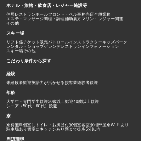
ホテル・旅館・飲食店・レジャー施設等
仲居
レストランホール
フロント・ベル
事務
売店
全般業務
エステ・マッサージ
調理・調理補助
裏方
マリン・レジャー関連
その他
スキー場
リフト係
チケット販売
パトロール
インストラクター
キッズパーク
レンタル・ショップ
ゲレンデレストラン
インフォメーション
スキー場その他
こだわり条件から探す
経験
未経験者歓迎
英語力が活かせる
接客業経験者歓迎
年齢
大学生・専門学生歓迎
30歳以上歓迎
40歳以上歓迎
シニア（50代・60代）歓迎
寮
寮費無料
個室にトイレ・お風呂付
寮個室
客室寮
相部屋寮
Wi-Fiあり
駐車場あり
個室にキッチンあり
寮まで徒歩5分以内
周辺環境