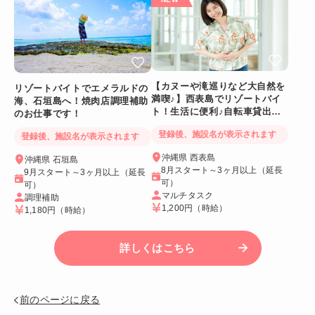
【カヌーや滝巡りなど大自然を
リゾートバイトでエメラルドの
満喫♪】西表島でリゾートバイ
海、石垣島へ！焼肉店調理補助
ト！生活に便利♪自転車貸出あ
のお仕事です！
り＆Wi-Fiつき個室
登録後、施設名が表示されます
登録後、施設名が表示されます
沖縄県 西表島
沖縄県 石垣島
8月スタート～3ヶ月以上（延長
9月スタート～3ヶ月以上（延長
可）
可）
マルチタスク
調理補助
1,200円
（時給）
1,180円
（時給）
詳しくはこちら
前のページに戻る