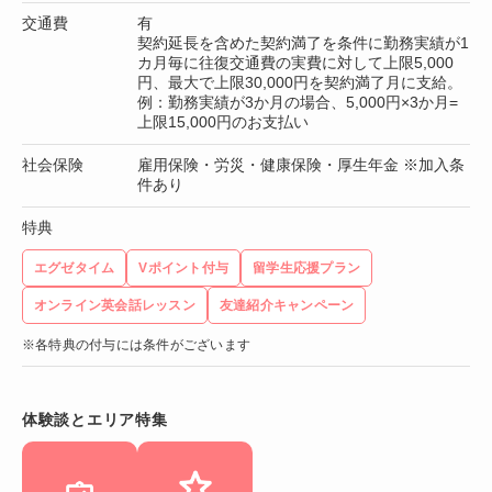
交通費
有
契約延長を含めた契約満了を条件に勤務実績が1
カ月毎に往復交通費の実費に対して上限5,000
円、最大で上限30,000円を契約満了月に支給。
例：勤務実績が3か月の場合、5,000円×3か月=
上限15,000円のお支払い
社会保険
雇用保険・労災・健康保険・厚生年金 ※加入条
件あり
特典
エグゼタイム
Vポイント付与
留学生応援プラン
オンライン英会話レッスン
友達紹介キャンペーン
※各特典の付与には条件がございます
体験談とエリア特集