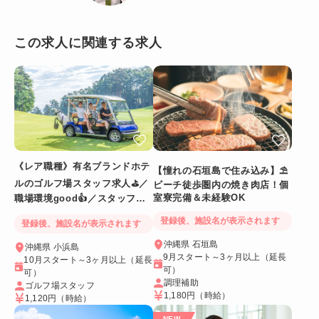
この求人に関連する求人
《レア職種》有名ブランドホテ
【憧れの石垣島で住み込み】⛱
ルのゴルフ場スタッフ求人⛳／
ビーチ徒歩圏内の焼き肉店！個
室寮完備＆未経験OK
職場環境good👍／スタッフ満
足度◎
登録後、施設名が表示されます
登録後、施設名が表示されます
沖縄県 石垣島
沖縄県 小浜島
9月スタート～3ヶ月以上（延長
10月スタート～3ヶ月以上（延長
可）
可）
調理補助
ゴルフ場スタッフ
1,180円
（時給）
1,120円
（時給）