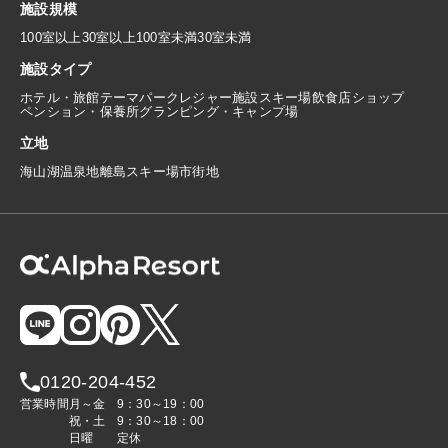
施設規模
100室以上
30室以上100室未満
30室未満
施設タイプ
ホテル・旅館
テーマパーク
レジャー施設
スキー場
飲食店
ショップ
ペンション・保養所
グランピング・キャンプ場
立地
海
山
湖
温泉地
離島
スキー場
市街地
0120-204-452
営業時間
月～金
9：30～19：00
祝・土
9：30～18：00
日曜
定休