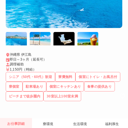
沖縄県 伊江島
即日～3ヶ月（延長可）
調理補助
1,150円
（時給）
シニア（50代・60代）歓迎
寮費無料
個室にトイレ・お風呂付
寮個室
駐車場あり
個室にキッチンあり
食事の提供あり
ビーチまで徒歩圏内
30室以上100室未満
お仕事詳細
寮環境
生活環境
福利厚生