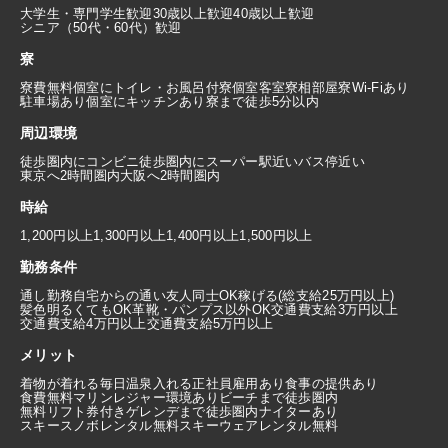
大学生・専門学生歓迎
30歳以上歓迎
40歳以上歓迎
シニア（50代・60代）歓迎
寮
寮費無料
個室にトイレ・お風呂付
寮個室
客室寮
相部屋寮
Wi-Fiあり
駐車場あり
個室にキッチンあり
寮まで徒歩5分以内
周辺環境
徒歩圏内にコンビニ
徒歩圏内にスーパー
駅近い
バス停近い
東京へ2時間圏内
大阪へ2時間圏内
時給
1,200円以上
1,300円以上
1,400円以上
1,500円以上
勤務条件
通し勤務
自宅からの通い
友人同士OK
稼げる(総支給25万円以上)
髪色明るくてもOK
革靴・パンプス以外OK
交通費支給3万円以上
交通費支給4万円以上
交通費支給5万円以上
メリット
着物が着れる
毎日温泉入れる
正社員雇用あり
食事の提供あり
食費無料
マリンレジャー環境あり
ビーチまで徒歩圏内
無料リフト券付き
ゲレンデまで徒歩圏内
ナイターあり
スキースノボレンタル無料
スキーウェアレンタル無料