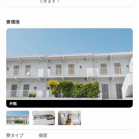
できます！
寮環境
外観
寮タイプ
個室