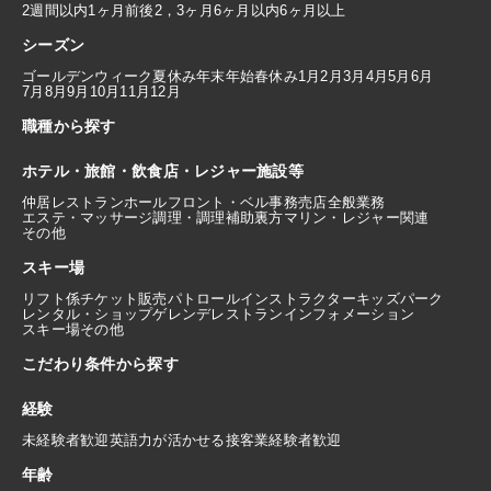
2週間以内
1ヶ月前後
2，3ヶ月
6ヶ月以内
6ヶ月以上
シーズン
ゴールデンウィーク
夏休み
年末年始
春休み
1月
2月
3月
4月
5月
6月
7月
8月
9月
10月
11月
12月
職種から探す
ホテル・旅館・飲食店・レジャー施設等
仲居
レストランホール
フロント・ベル
事務
売店
全般業務
エステ・マッサージ
調理・調理補助
裏方
マリン・レジャー関連
その他
スキー場
リフト係
チケット販売
パトロール
インストラクター
キッズパーク
レンタル・ショップ
ゲレンデレストラン
インフォメーション
スキー場その他
こだわり条件から探す
経験
未経験者歓迎
英語力が活かせる
接客業経験者歓迎
年齢