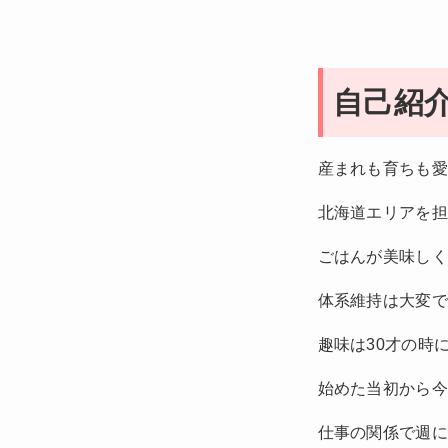
自己紹
産まれも育ちも
北海道エリアを
ごはんが美味し
体系維持は大変
趣味は30才の時
始めた当初から
仕事の関係で週