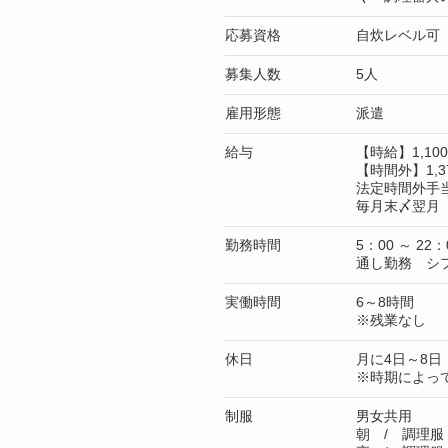
応募資格
自炊レベル可
募集人数
5人
雇用形態
派遣
給与
【時給】1,1
【時間外】1,3
法定時間外手
毎月末〆翌月 
勤務時間
5：00 ～ 22：
通し勤務 シ
実働時間
6～8時間
※残業なし
休日
月に4日～8日
※時期によっ
制服
男女共用
朝 / 調理服