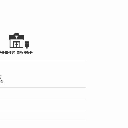
0分
郵便局 自転車5分
有
1食