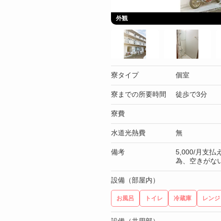
外観
寮タイプ
個室
寮までの所要時間
徒歩で3分
寮費
水道光熱費
無
備考
5,000/月
為、空きがな
設備（部屋内）
お風呂
トイレ
冷蔵庫
レンジ