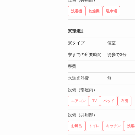
設備（共用部）
洗濯機
乾燥機
駐車場
寮環境2
寮タイプ
個室
寮までの所要時間
徒歩で3分
寮費
水道光熱費
無
設備（部屋内）
エアコン
TV
ベッド
布団
設備（共用部）
お風呂
トイレ
キッチン
洗濯