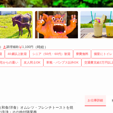
（時給）
）
調理補助
1,100円
迎
40歳以上歓迎
シニア（50代・60代）歓迎
寮費無料
個室にトイレ
宅からの通い
友人同士OK
革靴・パンプス以外OK
交通費支給3万円以
お仕事詳細
（和食/洋食）オムレツ・フレンチトーストを焼
の洗浄・その他付随業務