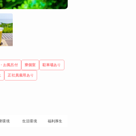
・お風呂付
寮個室
駐車場あり
上
正社員雇用あり
寮環境
生活環境
福利厚生