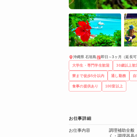
沖縄県 石垣島
即日～3ヶ月（延長可
大学生・専門学生歓迎
30歳以上歓
寮まで徒歩5分以内
通し勤務
自
食事の提供あり
100室以上
お仕事詳細
お仕事内容
調理補助全般
く・調理器具