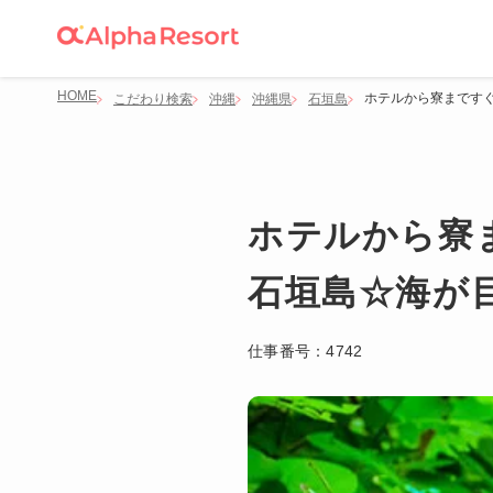
HOME
ホテルから寮まです
こだわり検索
沖縄
沖縄県
石垣島
ホテルから寮
石垣島☆海が
仕事番号：
4742