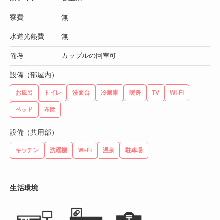
寮費
無
水道光熱費
無
備考
カップルの同室可
設備（部屋内）
お風呂
トイレ
洗面台
冷蔵庫
暖房
TV
Wi-Fi
ベッド
布団
設備（共用部）
キッチン
洗濯機
Wi-Fi
温泉
駐車場
生活環境