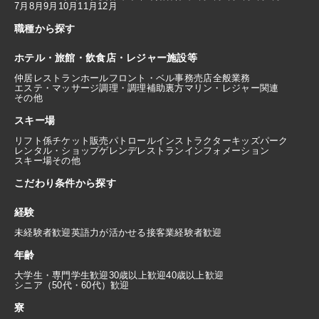
7月
8月
9月
10月
11月
12月
職種から探す
ホテル・旅館・飲食店・レジャー施設等
仲居
レストランホール
フロント・ベル
事務
売店
全般業務
エステ・マッサージ
調理・調理補助
裏方
マリン・レジャー関連
その他
スキー場
リフト係
チケット販売
パトロール
インストラクター
キッズパーク
レンタル・ショップ
ゲレンデレストラン
インフォメーション
スキー場その他
こだわり条件から探す
経験
未経験者歓迎
英語力が活かせる
接客業経験者歓迎
年齢
大学生・専門学生歓迎
30歳以上歓迎
40歳以上歓迎
シニア（50代・60代）歓迎
寮