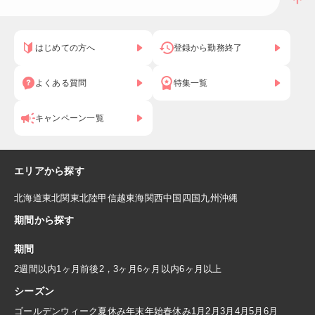
はじめての方へ
登録から勤務終了
よくある質問
特集一覧
キャンペーン一覧
エリアから探す
北海道
東北
関東
北陸
甲信越
東海
関西
中国
四国
九州
沖縄
期間から探す
期間
2週間以内
1ヶ月前後
2，3ヶ月
6ヶ月以内
6ヶ月以上
シーズン
ゴールデンウィーク
夏休み
年末年始
春休み
1月
2月
3月
4月
5月
6月