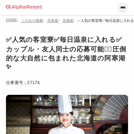
HOME
こだわり検索
北海道
北海道
✅人気の客室寮✅毎日温泉に入れる✅
✅人気の客室寮✅毎日温泉に入れる✅
カップル・友人同士の応募可能🙆‍♂️圧倒
的な大自然に包まれた北海道の阿寒湖
✨
仕事番号：
27176