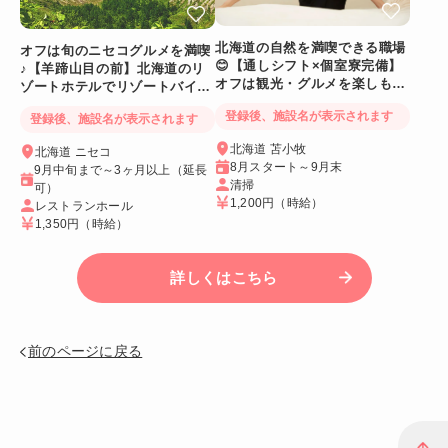
北海道の自然を満喫できる職場
オフは旬のニセコグルメを満喫
😊【通しシフト×個室寮完備】
♪【羊蹄山目の前】北海道のリ
オフは観光・グルメを楽しも
ゾートホテルでリゾートバイト
う！
☆
登録後、施設名が表示されます
登録後、施設名が表示されます
北海道 苫小牧
北海道 ニセコ
8月スタート～9月末
9月中旬まで～3ヶ月以上（延長
清掃
可）
1,200円
（時給）
レストランホール
1,350円
（時給）
詳しくはこちら
前のページに戻る