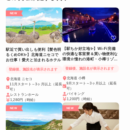
【駅ちか好立地✨】Wi-Fi完備
駅近で買い出しも便利【髪色明
の快適な客室寮＆買い物便利な
るくめOK✨】北海道ニセコで
環境☆憧れの港町・小樽リゾー
お仕事！愛犬と泊まれるホテル
トバイト
登録後、施設名が表示されます
登録後、施設名が表示されます
北海道 小樽
北海道 ニセコ
9月スタート～3ヶ月以上（延長
11月スタート～3ヶ月以上（延長
可）
可）
バイキング
レストランホール
1,200円
（時給）
1,280円
（時給）