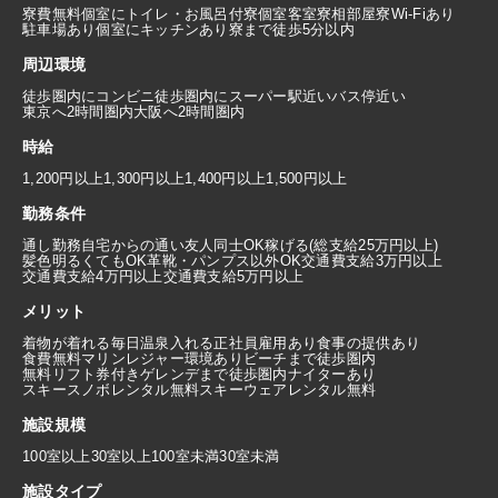
寮費無料
個室にトイレ・お風呂付
寮個室
客室寮
相部屋寮
Wi-Fiあり
駐車場あり
個室にキッチンあり
寮まで徒歩5分以内
周辺環境
徒歩圏内にコンビニ
徒歩圏内にスーパー
駅近い
バス停近い
東京へ2時間圏内
大阪へ2時間圏内
時給
1,200円以上
1,300円以上
1,400円以上
1,500円以上
勤務条件
通し勤務
自宅からの通い
友人同士OK
稼げる(総支給25万円以上)
髪色明るくてもOK
革靴・パンプス以外OK
交通費支給3万円以上
交通費支給4万円以上
交通費支給5万円以上
メリット
着物が着れる
毎日温泉入れる
正社員雇用あり
食事の提供あり
食費無料
マリンレジャー環境あり
ビーチまで徒歩圏内
無料リフト券付き
ゲレンデまで徒歩圏内
ナイターあり
スキースノボレンタル無料
スキーウェアレンタル無料
施設規模
100室以上
30室以上100室未満
30室未満
施設タイプ