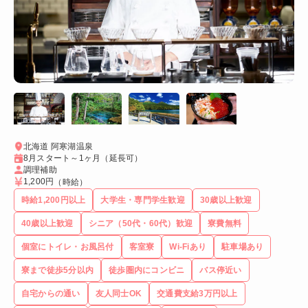
北海道 阿寒湖温泉
8月スタート～1ヶ月（延長可）
調理補助
1,200円
（時給）
時給1,200円以上
大学生・専門学生歓迎
30歳以上歓迎
40歳以上歓迎
シニア（50代・60代）歓迎
寮費無料
個室にトイレ・お風呂付
客室寮
Wi-Fiあり
駐車場あり
寮まで徒歩5分以内
徒歩圏内にコンビニ
バス停近い
自宅からの通い
友人同士OK
交通費支給3万円以上