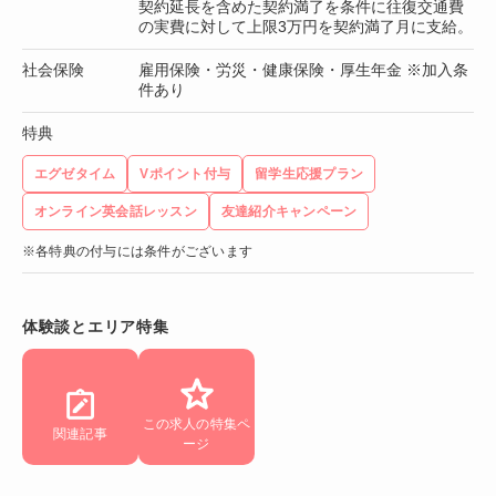
契約延長を含めた契約満了を条件に往復交通費
の実費に対して上限3万円を契約満了月に支給。
社会保険
雇用保険・労災・健康保険・厚生年金 ※加入条
件あり
特典
エグゼタイム
Vポイント付与
留学生応援プラン
オンライン英会話レッスン
友達紹介キャンペーン
※各特典の付与には条件がございます
体験談とエリア特集
この求人の特集ペ
関連記事
ージ