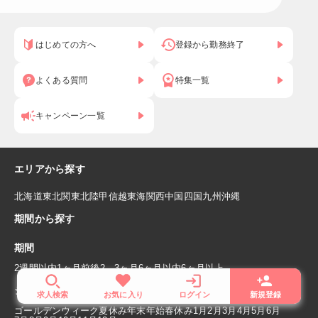
はじめての方へ
登録から勤務終了
よくある質問
特集一覧
キャンペーン一覧
エリアから探す
北海道
東北
関東
北陸
甲信越
東海
関西
中国
四国
九州
沖縄
期間から探す
期間
2週間以内
1ヶ月前後
2，3ヶ月
6ヶ月以内
6ヶ月以上
シーズン
求人検索
お気に入り
ログイン
新規登録
ゴールデンウィーク
夏休み
年末年始
春休み
1月
2月
3月
4月
5月
6月