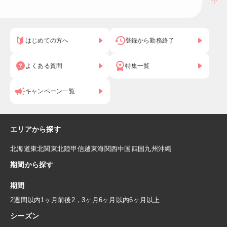
はじめての方へ
登録から勤務終了
よくある質問
特集一覧
キャンペーン一覧
エリアから探す
北海道
東北
関東
北陸
甲信越
東海
関西
中国
四国
九州
沖縄
期間から探す
期間
2週間以内
1ヶ月前後
2，3ヶ月
6ヶ月以内
6ヶ月以上
シーズン