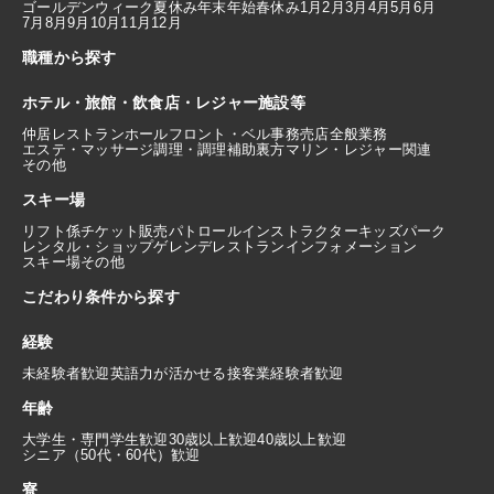
ゴールデンウィーク
夏休み
年末年始
春休み
1月
2月
3月
4月
5月
6月
7月
8月
9月
10月
11月
12月
職種から探す
ホテル・旅館・飲食店・レジャー施設等
仲居
レストランホール
フロント・ベル
事務
売店
全般業務
エステ・マッサージ
調理・調理補助
裏方
マリン・レジャー関連
その他
スキー場
リフト係
チケット販売
パトロール
インストラクター
キッズパーク
レンタル・ショップ
ゲレンデレストラン
インフォメーション
スキー場その他
こだわり条件から探す
経験
未経験者歓迎
英語力が活かせる
接客業経験者歓迎
年齢
大学生・専門学生歓迎
30歳以上歓迎
40歳以上歓迎
シニア（50代・60代）歓迎
寮