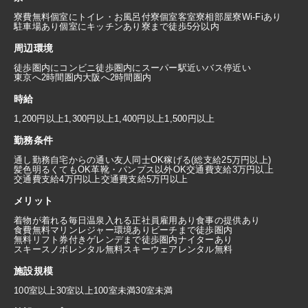
寮費無料
個室にトイレ・お風呂付
寮個室
客室寮
相部屋寮
Wi-Fiあり
駐車場あり
個室にキッチンあり
寮まで徒歩5分以内
周辺環境
徒歩圏内にコンビニ
徒歩圏内にスーパー
駅近い
バス停近い
東京へ2時間圏内
大阪へ2時間圏内
時給
1,200円以上
1,300円以上
1,400円以上
1,500円以上
勤務条件
通し勤務
自宅からの通い
友人同士OK
稼げる(総支給25万円以上)
髪色明るくてもOK
革靴・パンプス以外OK
交通費支給3万円以上
交通費支給4万円以上
交通費支給5万円以上
メリット
着物が着れる
毎日温泉入れる
正社員雇用あり
食事の提供あり
食費無料
マリンレジャー環境あり
ビーチまで徒歩圏内
無料リフト券付き
ゲレンデまで徒歩圏内
ナイターあり
スキースノボレンタル無料
スキーウェアレンタル無料
施設規模
100室以上
30室以上100室未満
30室未満