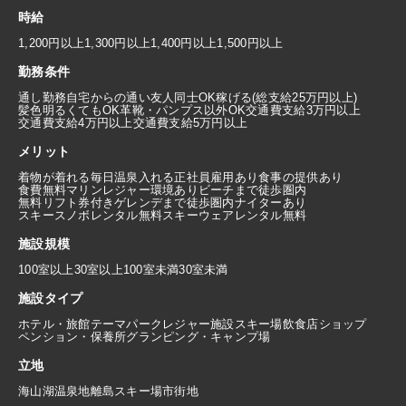
時給
1,200円以上
1,300円以上
1,400円以上
1,500円以上
勤務条件
通し勤務
自宅からの通い
友人同士OK
稼げる(総支給25万円以上)
髪色明るくてもOK
革靴・パンプス以外OK
交通費支給3万円以上
交通費支給4万円以上
交通費支給5万円以上
メリット
着物が着れる
毎日温泉入れる
正社員雇用あり
食事の提供あり
食費無料
マリンレジャー環境あり
ビーチまで徒歩圏内
無料リフト券付き
ゲレンデまで徒歩圏内
ナイターあり
スキースノボレンタル無料
スキーウェアレンタル無料
施設規模
100室以上
30室以上100室未満
30室未満
施設タイプ
ホテル・旅館
テーマパーク
レジャー施設
スキー場
飲食店
ショップ
ペンション・保養所
グランピング・キャンプ場
立地
海
山
湖
温泉地
離島
スキー場
市街地