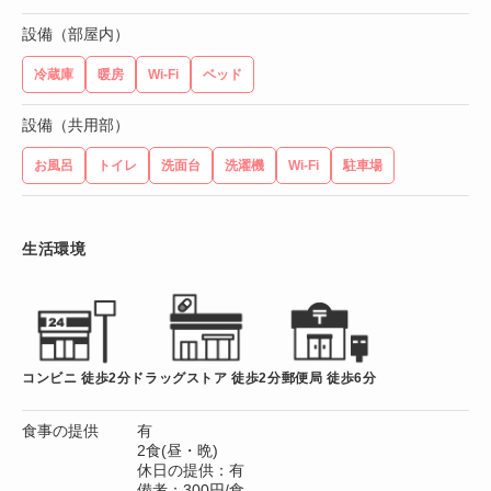
設備（部屋内）
冷蔵庫
暖房
Wi-Fi
ベッド
設備（共用部）
お風呂
トイレ
洗面台
洗濯機
Wi-Fi
駐車場
生活環境
コンビニ 徒歩2分
ドラッグストア 徒歩2分
郵便局 徒歩6分
食事の提供
有
2食(昼・晩)
休日の提供：有
備考：300円/食