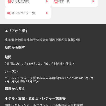
よくある質問
特集一覧
キャンペーン一覧
エリアから探す
北海道
東北
関東
北陸
甲信越
東海
関西
中国
四国
九州
沖縄
期間から探す
期間
2週間以内
1ヶ月前後
2，3ヶ月
6ヶ月以内
6ヶ月以上
シーズン
ゴールデンウィーク
夏休み
年末年始
春休み
1月
2月
3月
4月
5月
6月
7月
8月
9月
10月
11月
12月
職種から探す
ホテル・旅館・飲食店・レジャー施設等
仲居
レストランホール
フロント・ベル
事務
売店
全般業務