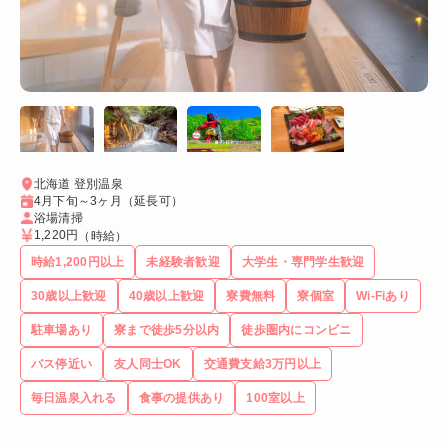
北海道 登別温泉
4月下旬～3ヶ月（延長可）
浴場清掃
1,220円
（時給）
時給1,200円以上
未経験者歓迎
大学生・専門学生歓迎
30歳以上歓迎
40歳以上歓迎
寮費無料
寮個室
Wi-Fiあり
駐車場あり
寮まで徒歩5分以内
徒歩圏内にコンビニ
バス停近い
友人同士OK
交通費支給3万円以上
毎日温泉入れる
食事の提供あり
100室以上