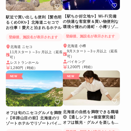
【駅ちか好立地✨】Wi-Fi完備
駅近で買い出しも便利【髪色明
の快適な客室寮＆買い物便利な
るくめOK✨】北海道ニセコで
環境☆憧れの港町・小樽リゾー
お仕事！愛犬と泊まれるホテル
トバイト
登録後、施設名が表示されます
登録後、施設名が表示されます
北海道 小樽
北海道 ニセコ
9月スタート～3ヶ月以上（延長
11月スタート～3ヶ月以上（延長
可）
可）
バイキング
レストランホール
1,200円
（時給）
1,280円
（時給）
北海道の自然を満喫できる職場
オフは旬のニセコグルメを満喫
😊【通しシフト×個室寮完備】
♪【羊蹄山目の前】北海道のリ
オフは観光・グルメを楽しも
ゾートホテルでリゾートバイト
う！
☆