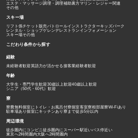
エステ・マッサージ
調理・調理補助
裏方
マリン・レジャー関連
その他
スキー場
リフト係
チケット販売
パトロール
インストラクター
キッズパーク
レンタル・ショップ
ゲレンデレストラン
インフォメーション
スキー場その他
こだわり条件から探す
経験
未経験者歓迎
英語力が活かせる
接客業経験者歓迎
年齢
大学生・専門学生歓迎
30歳以上歓迎
40歳以上歓迎
シニア（50代・60代）歓迎
寮
寮費無料
個室にトイレ・お風呂付
寮個室
客室寮
相部屋寮
Wi-Fiあり
駐車場あり
個室にキッチンあり
寮まで徒歩5分以内
周辺環境
徒歩圏内にコンビニ
徒歩圏内にスーパー
駅近い
バス停近い
東京へ2時間圏内
大阪へ2時間圏内