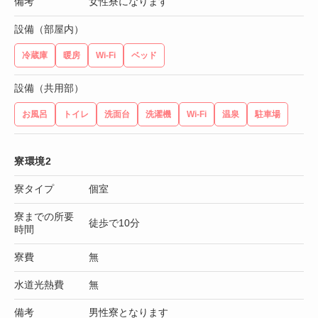
備考
女性寮になります
設備（部屋内）
冷蔵庫
暖房
Wi-Fi
ベッド
設備（共用部）
お風呂
トイレ
洗面台
洗濯機
Wi-Fi
温泉
駐車場
寮環境2
寮タイプ
個室
寮までの所要
徒歩で10分
時間
寮費
無
水道光熱費
無
備考
男性寮となります