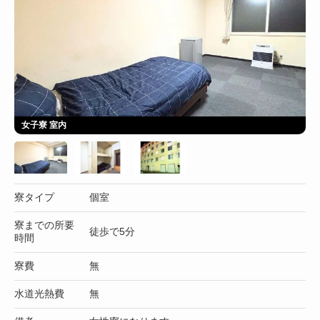
女子寮 室内
寮タイプ
個室
寮までの所要
徒歩で5分
時間
寮費
無
水道光熱費
無