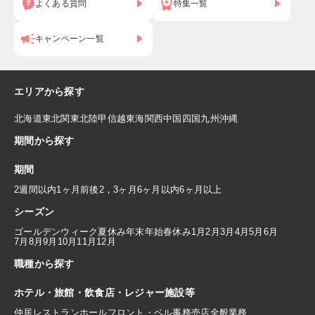
よくある質問
特集一覧
キャンペーン一覧
エリアから探す
北海道
東北
関東
北陸
甲信越
東海
関西
中国
四国
九州
沖縄
期間から探す
期間
2週間以内
1ヶ月前後
2，3ヶ月
6ヶ月以内
6ヶ月以上
シーズン
ゴールデンウィーク
夏休み
年末年始
春休み
1月
2月
3月
4月
5月
6月
7月
8月
9月
10月
11月
12月
職種から探す
ホテル・旅館・飲食店・レジャー施設等
仲居
レストランホール
フロント・ベル
事務
売店
全般業務