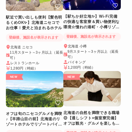
【駅ちか好立地✨】Wi-Fi完備
駅近で買い出しも便利【髪色明
の快適な客室寮＆買い物便利な
るくめOK✨】北海道ニセコで
環境☆憧れの港町・小樽リゾー
お仕事！愛犬と泊まれるホテル
トバイト
登録後、施設名が表示されます
登録後、施設名が表示されます
北海道 小樽
北海道 ニセコ
9月スタート～3ヶ月以上（延長
11月スタート～3ヶ月以上（延長
可）
可）
バイキング
レストランホール
1,200円
（時給）
1,280円
（時給）
北海道の自然を満喫できる職場
オフは旬のニセコグルメを満喫
😊【通しシフト×個室寮完備】
♪【羊蹄山目の前】北海道のリ
オフは観光・グルメを楽しも
ゾートホテルでリゾートバイト
う！
☆