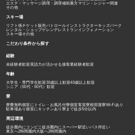
エステ・マッサージ
調理・調理補助
裏方
マリン・レジャー関連
その他
スキー場
リフト係
チケット販売
パトロール
インストラクター
キッズパーク
レンタル・ショップ
ゲレンデレストラン
インフォメーション
スキー場その他
こだわり条件から探す
経験
未経験者歓迎
英語力が活かせる
接客業経験者歓迎
年齢
大学生・専門学生歓迎
30歳以上歓迎
40歳以上歓迎
シニア（50代・60代）歓迎
寮
寮費無料
個室にトイレ・お風呂付
寮個室
客室寮
相部屋寮
Wi-Fiあり
駐車場あり
個室にキッチンあり
寮まで徒歩5分以内
周辺環境
徒歩圏内にコンビニ
徒歩圏内にスーパー
駅近い
バス停近い
東京へ2時間圏内
大阪へ2時間圏内