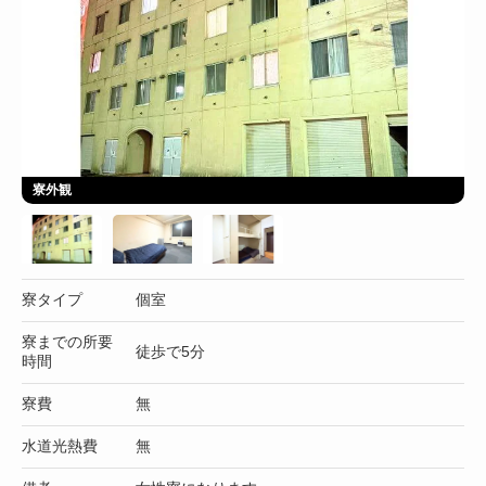
寮外観
寮タイプ
個室
寮までの所要
徒歩で5分
時間
寮費
無
水道光熱費
無