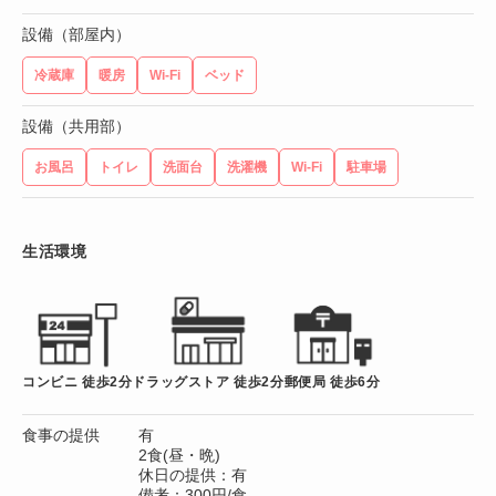
設備（部屋内）
冷蔵庫
暖房
Wi-Fi
ベッド
設備（共用部）
お風呂
トイレ
洗面台
洗濯機
Wi-Fi
駐車場
生活環境
コンビニ 徒歩2分
ドラッグストア 徒歩2分
郵便局 徒歩6分
食事の提供
有
2食(昼・晩)
休日の提供：有
備考：300円/食