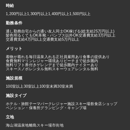
時給
1,200円以上
1,300円以上
1,400円以上
1,500円以上
勤務条件
通し勤務
自宅からの通い
友人同士OK
稼げる(総支給25万円以上)
髪色明るくてもOK
革靴・パンプス以外OK
交通費支給3万円以上
交通費支給4万円以上
交通費支給5万円以上
メリット
着物が着れる
毎日温泉入れる
正社員雇用あり
食事の提供あり
食費無料
マリンレジャー環境あり
ビーチまで徒歩圏内
無料リフト券付き
ゲレンデまで徒歩圏内
ナイターあり
スキースノボレンタル無料
スキーウェアレンタル無料
施設規模
100室以上
30室以上100室未満
30室未満
施設タイプ
ホテル・旅館
テーマパーク
レジャー施設
スキー場
飲食店
ショップ
ペンション・保養所
グランピング・キャンプ場
立地
海
山
湖
温泉地
離島
スキー場
市街地