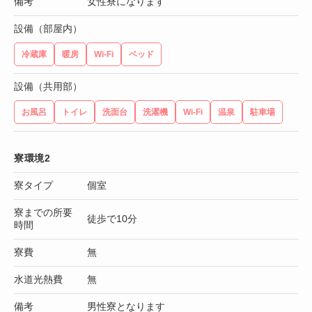
備考
女性寮になります
設備（部屋内）
冷蔵庫
暖房
Wi-Fi
ベッド
設備（共用部）
お風呂
トイレ
洗面台
洗濯機
Wi-Fi
温泉
駐車場
寮環境2
寮タイプ
個室
寮までの所要
徒歩で10分
時間
寮費
無
水道光熱費
無
備考
男性寮となります