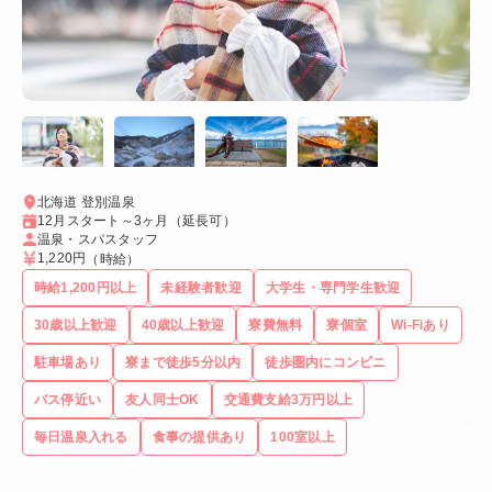
北海道 登別温泉
12月スタート～3ヶ月（延長可）
温泉・スパスタッフ
1,220円
（時給）
時給1,200円以上
未経験者歓迎
大学生・専門学生歓迎
30歳以上歓迎
40歳以上歓迎
寮費無料
寮個室
Wi-Fiあり
駐車場あり
寮まで徒歩5分以内
徒歩圏内にコンビニ
バス停近い
友人同士OK
交通費支給3万円以上
毎日温泉入れる
食事の提供あり
100室以上