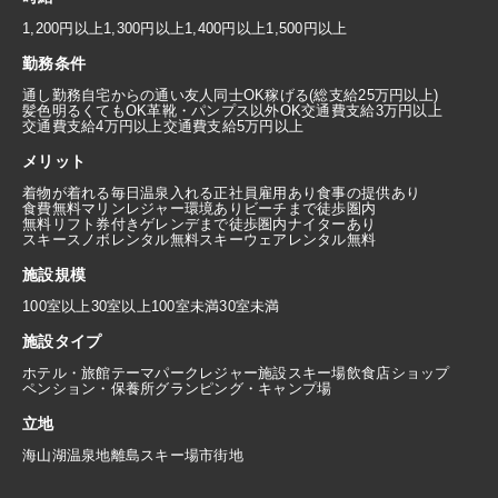
1,200円以上
1,300円以上
1,400円以上
1,500円以上
勤務条件
通し勤務
自宅からの通い
友人同士OK
稼げる(総支給25万円以上)
髪色明るくてもOK
革靴・パンプス以外OK
交通費支給3万円以上
交通費支給4万円以上
交通費支給5万円以上
メリット
着物が着れる
毎日温泉入れる
正社員雇用あり
食事の提供あり
食費無料
マリンレジャー環境あり
ビーチまで徒歩圏内
無料リフト券付き
ゲレンデまで徒歩圏内
ナイターあり
スキースノボレンタル無料
スキーウェアレンタル無料
施設規模
100室以上
30室以上100室未満
30室未満
施設タイプ
ホテル・旅館
テーマパーク
レジャー施設
スキー場
飲食店
ショップ
ペンション・保養所
グランピング・キャンプ場
立地
海
山
湖
温泉地
離島
スキー場
市街地