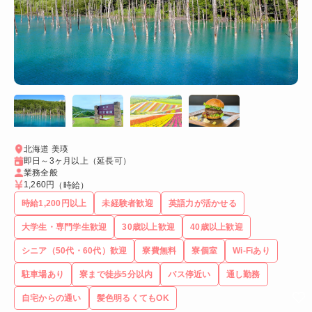
北海道 美瑛
即日～3ヶ月以上（延長可）
業務全般
1,260円
（時給）
時給1,200円以上
未経験者歓迎
英語力が活かせる
大学生・専門学生歓迎
30歳以上歓迎
40歳以上歓迎
シニア（50代・60代）歓迎
寮費無料
寮個室
Wi-Fiあり
駐車場あり
寮まで徒歩5分以内
バス停近い
通し勤務
自宅からの通い
髪色明るくてもOK