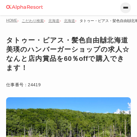
HOME
こだわり検索
北海道
北海道
タトゥー・ピアス・髪色自由🙌北
タトゥー・ピアス・髪色自由🙌北海道
美瑛のハンバーガーショップの求人☆
なんと店内賞品を60％offで購入でき
ます！
仕事番号：
24419