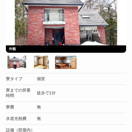
外観
寮タイプ
個室
寮までの所要
徒歩で1分
時間
寮費
無
水道光熱費
無
設備（部屋内）