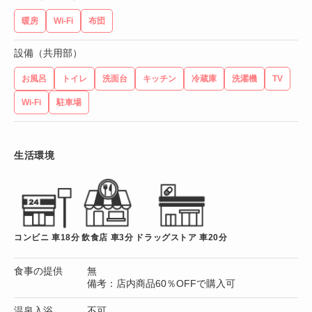
暖房
Wi-Fi
布団
設備（共用部）
お風呂
トイレ
洗面台
キッチン
冷蔵庫
洗濯機
TV
Wi-Fi
駐車場
生活環境
コンビニ 車18分
飲食店 車3分
ドラッグストア 車20分
食事の提供
無
備考：店内商品60％OFFで購入可
温泉入浴
不可