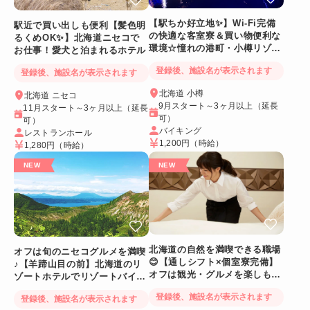
【駅ちか好立地✨】Wi-Fi完備
駅近で買い出しも便利【髪色明
の快適な客室寮＆買い物便利な
るくめOK✨】北海道ニセコで
環境☆憧れの港町・小樽リゾー
お仕事！愛犬と泊まれるホテル
トバイト
登録後、施設名が表示されます
登録後、施設名が表示されます
北海道 小樽
北海道 ニセコ
9月スタート～3ヶ月以上（延長
11月スタート～3ヶ月以上（延長
可）
可）
バイキング
レストランホール
1,200円
（時給）
1,280円
（時給）
北海道の自然を満喫できる職場
オフは旬のニセコグルメを満喫
😊【通しシフト×個室寮完備】
♪【羊蹄山目の前】北海道のリ
オフは観光・グルメを楽しも
ゾートホテルでリゾートバイト
う！
☆
登録後、施設名が表示されます
登録後、施設名が表示されます