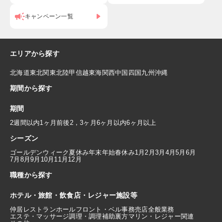
キャンペーン一覧
エリアから探す
北海道
東北
関東
北陸
甲信越
東海
関西
中国
四国
九州
沖縄
期間から探す
期間
2週間以内
1ヶ月前後
2，3ヶ月
6ヶ月以内
6ヶ月以上
シーズン
ゴールデンウィーク
夏休み
年末年始
春休み
1月
2月
3月
4月
5月
6月
7月
8月
9月
10月
11月
12月
職種から探す
ホテル・旅館・飲食店・レジャー施設等
仲居
レストランホール
フロント・ベル
事務
売店
全般業務
エステ・マッサージ
調理・調理補助
裏方
マリン・レジャー関連