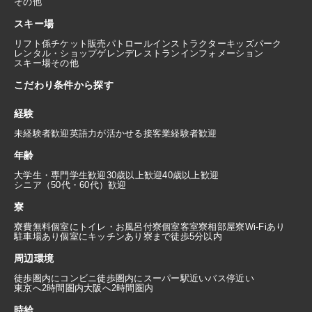
その他
スキー場
リフト係
チケット販売
パトロール
インストラクター
キッズパーク
レンタル・ショップ
ゲレンデレストラン
インフォメーション
スキー場その他
こだわり条件から探す
経験
未経験者歓迎
英語力が活かせる
接客業経験者歓迎
年齢
大学生・専門学生歓迎
30歳以上歓迎
40歳以上歓迎
シニア（50代・60代）歓迎
寮
寮費無料
個室にトイレ・お風呂付
寮個室
客室寮
相部屋寮
Wi-Fiあり
駐車場あり
個室にキッチンあり
寮まで徒歩5分以内
周辺環境
徒歩圏内にコンビニ
徒歩圏内にスーパー
駅近い
バス停近い
東京へ2時間圏内
大阪へ2時間圏内
時給