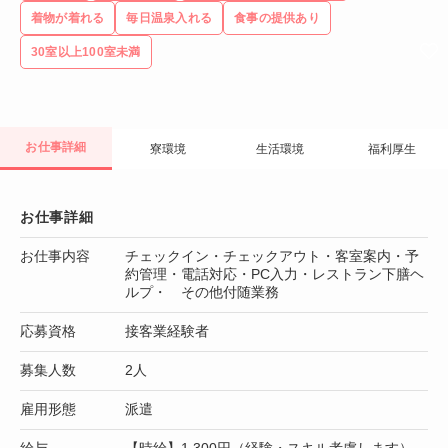
着物が着れる
毎日温泉入れる
食事の提供あり
30室以上100室未満
お仕事詳細
寮環境
生活環境
福利厚生
お仕事詳細
お仕事内容
チェックイン・チェックアウト・客室案内・予
約管理・電話対応・PC入力・レストラン下膳ヘ
ルプ・ その他付随業務
応募資格
接客業経験者
募集人数
2人
雇用形態
派遣
給与
【時給】1,300円（経験・スキル考慮します）