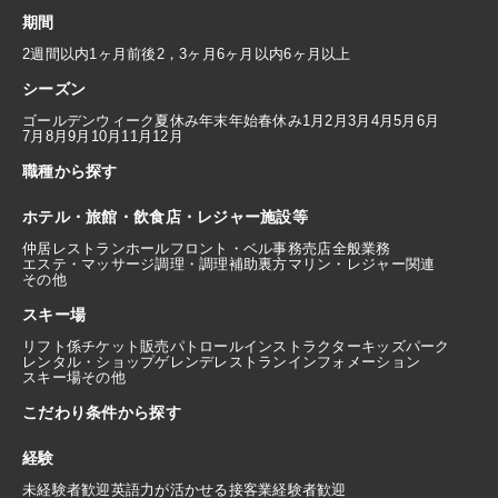
期間
2週間以内
1ヶ月前後
2，3ヶ月
6ヶ月以内
6ヶ月以上
シーズン
ゴールデンウィーク
夏休み
年末年始
春休み
1月
2月
3月
4月
5月
6月
7月
8月
9月
10月
11月
12月
職種から探す
ホテル・旅館・飲食店・レジャー施設等
仲居
レストランホール
フロント・ベル
事務
売店
全般業務
エステ・マッサージ
調理・調理補助
裏方
マリン・レジャー関連
その他
スキー場
リフト係
チケット販売
パトロール
インストラクター
キッズパーク
レンタル・ショップ
ゲレンデレストラン
インフォメーション
スキー場その他
こだわり条件から探す
経験
未経験者歓迎
英語力が活かせる
接客業経験者歓迎