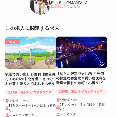
担当者 YAMAMOTO
社員紹介はこちら
この求人に関連する求人
【駅ちか好立地✨】Wi-Fi完備
駅近で買い出しも便利【髪色明
の快適な客室寮＆買い物便利な
るくめOK✨】北海道ニセコで
環境☆憧れの港町・小樽リゾー
お仕事！愛犬と泊まれるホテル
トバイト
登録後、施設名が表示されます
登録後、施設名が表示されます
北海道 小樽
北海道 ニセコ
9月スタート～3ヶ月以上（延長
11月スタート～3ヶ月以上（延長
可）
可）
バイキング
レストランホール