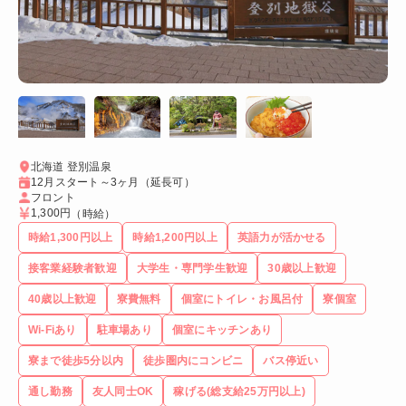
北海道 登別温泉
12月スタート～3ヶ月（延長可）
フロント
1,300円
（時給）
時給1,300円以上
時給1,200円以上
英語力が活かせる
接客業経験者歓迎
大学生・専門学生歓迎
30歳以上歓迎
40歳以上歓迎
寮費無料
個室にトイレ・お風呂付
寮個室
Wi-Fiあり
駐車場あり
個室にキッチンあり
寮まで徒歩5分以内
徒歩圏内にコンビニ
バス停近い
通し勤務
友人同士OK
稼げる(総支給25万円以上)