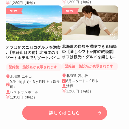
1,200円
（時給）
1,280円
（時給）
北海道の自然を満喫できる職場
オフは旬のニセコグルメを満喫
😊【通しシフト×個室寮完備】
♪【羊蹄山目の前】北海道のリ
オフは観光・グルメを楽しも
ゾートホテルでリゾートバイト
う！
☆
登録後、施設名が表示されます
登録後、施設名が表示されます
北海道 苫小牧
北海道 ニセコ
8月スタート～9月末
9月中旬まで～3ヶ月以上（延長
清掃
可）
1,200円
（時給）
レストランホール
1,350円
（時給）
詳しくはこちら