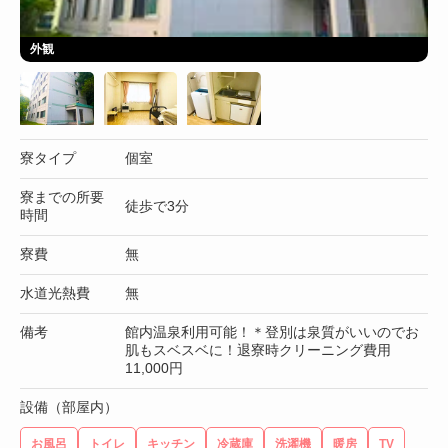
外観
寮タイプ
個室
寮までの所要
徒歩で3分
時間
寮費
無
水道光熱費
無
備考
館内温泉利用可能！＊登別は泉質がいいのでお
肌もスベスベに！退寮時クリーニング費用
11,000円
設備（部屋内）
お風呂
トイレ
キッチン
冷蔵庫
洗濯機
暖房
TV