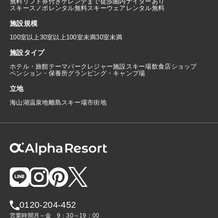
無料リフト券付き
ゲレンデまで徒歩圏内
ナイターあり
スキースノボレンタル無料
スキーウェアレンタル無料
施設規模
100室以上
30室以上100室未満
30室未満
施設タイプ
ホテル・旅館
テーマパーク
レジャー施設
スキー場
飲食店
ショップ
ペンション・保養所
グランピング・キャンプ場
立地
海
山
湖
温泉地
離島
スキー場
市街地
0120-204-452
営業時間
月～金
9：30～19：00