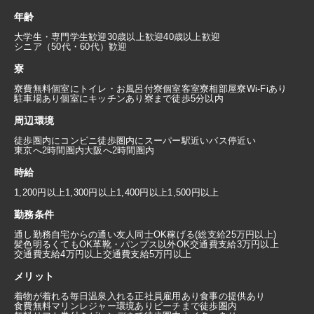
年齢
大学生・専門学生歓迎
30歳以上歓迎
40歳以上歓迎
シニア（50代・60代）歓迎
寮
寮費無料
個室にトイレ・お風呂付
寮個室
客室寮
相部屋寮
Wi-Fiあり
駐車場あり
個室にキッチンあり
寮まで徒歩5分以内
周辺環境
徒歩圏内にコンビニ
徒歩圏内にスーパー
駅近い
バス停近い
東京へ2時間圏内
大阪へ2時間圏内
時給
1,200円以上
1,300円以上
1,400円以上
1,500円以上
勤務条件
通し勤務
自宅からの通い
友人同士OK
稼げる(総支給25万円以上)
髪色明るくてもOK
革靴・パンプス以外OK
交通費支給3万円以上
交通費支給4万円以上
交通費支給5万円以上
メリット
着物が着れる
毎日温泉入れる
正社員雇用あり
食事の提供あり
食費無料
マリンレジャー環境あり
ビーチまで徒歩圏内