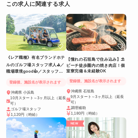
この求人に関連する求人
《レア職種》有名ブランドホテ
【憧れの石垣島で住み込み】⛱
ルのゴルフ場スタッフ求人⛳／
ビーチ徒歩圏内の焼き肉店！個
室寮完備＆未経験OK
職場環境good👍／スタッフ満
足度◎
登録後、施設名が表示されます
登録後、施設名が表示されます
沖縄県 石垣島
沖縄県 小浜島
9月スタート～3ヶ月以上（延長
10月スタート～3ヶ月以上（延長
可）
可）
調理補助
ゴルフ場スタッフ
1,180円
（時給）
1,120円
（時給）