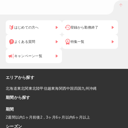
はじめての方へ
登録から勤務終了
よくある質問
特集一覧
キャンペーン一覧
エリアから探す
北海道
東北
関東
北陸
甲信越
東海
関西
中国
四国
九州
沖縄
期間から探す
期間
2週間以内
1ヶ月前後
2，3ヶ月
6ヶ月以内
6ヶ月以上
シーズン