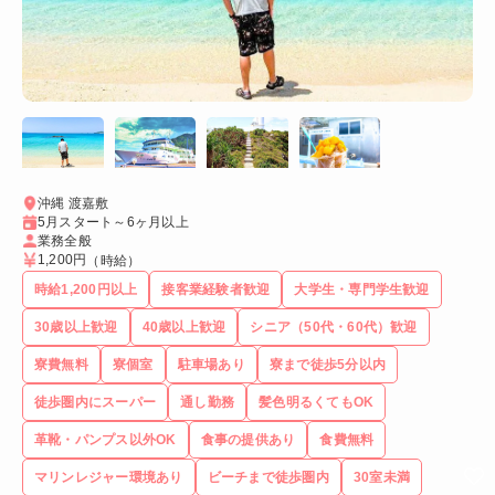
沖縄 渡嘉敷
5月スタート～6ヶ月以上
業務全般
1,200円
（時給）
時給1,200円以上
接客業経験者歓迎
大学生・専門学生歓迎
30歳以上歓迎
40歳以上歓迎
シニア（50代・60代）歓迎
寮費無料
寮個室
駐車場あり
寮まで徒歩5分以内
徒歩圏内にスーパー
通し勤務
髪色明るくてもOK
革靴・パンプス以外OK
食事の提供あり
食費無料
マリンレジャー環境あり
ビーチまで徒歩圏内
30室未満