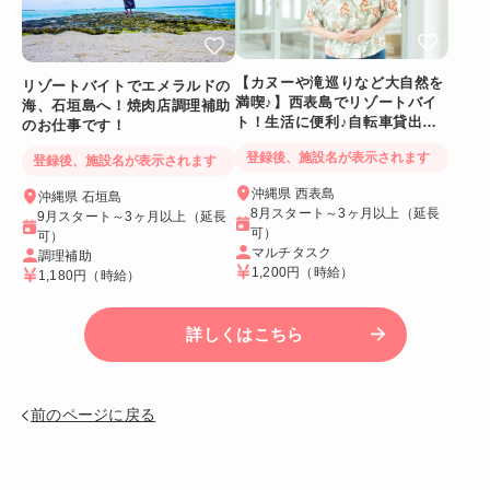
【カヌーや滝巡りなど大自然を
リゾートバイトでエメラルドの
満喫♪】西表島でリゾートバイ
海、石垣島へ！焼肉店調理補助
ト！生活に便利♪自転車貸出あ
のお仕事です！
り＆Wi-Fiつき個室
登録後、施設名が表示されます
登録後、施設名が表示されます
沖縄県 西表島
沖縄県 石垣島
8月スタート～3ヶ月以上（延長
9月スタート～3ヶ月以上（延長
可）
可）
マルチタスク
調理補助
1,200円
（時給）
1,180円
（時給）
詳しくはこちら
前のページに戻る