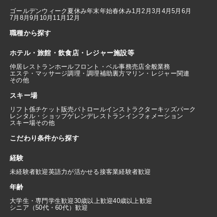
ゴールデンウィーク
夏休み
年末年始
春休み
1月
2月
3月
4月
5月
6月
7月
8月
9月
10月
11月
12月
職種から探す
ホテル・旅館・飲食店・レジャー施設等
仲居
レストランホール
フロント・ベル
事務
売店
全般業務
エステ・マッサージ
調理・調理補助
裏方
マリン・レジャー関連
その他
スキー場
リフト係
チケット販売
パトロール
インストラクター
キッズパーク
レンタル・ショップ
ゲレンデレストラン
インフォメーション
スキー場その他
こだわり条件から探す
経験
未経験者歓迎
英語力が活かせる
接客業経験者歓迎
年齢
大学生・専門学生歓迎
30歳以上歓迎
40歳以上歓迎
シニア（50代・60代）歓迎