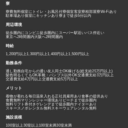
寮
寮費無料
個室にトイレ・お風呂付
寮個室
客室寮
相部屋寮
Wi-Fiあり
駐車場あり
個室にキッチンあり
寮まで徒歩5分以内
周辺環境
徒歩圏内にコンビニ
徒歩圏内にスーパー
駅近い
バス停近い
東京へ2時間圏内
大阪へ2時間圏内
時給
1,200円以上
1,300円以上
1,400円以上
1,500円以上
勤務条件
通し勤務
自宅からの通い
友人同士OK
稼げる(総支給25万円以上)
髪色明るくてもOK
革靴・パンプス以外OK
交通費支給3万円以上
交通費支給4万円以上
交通費支給5万円以上
メリット
着物が着れる
毎日温泉入れる
正社員雇用あり
食事の提供あり
食費無料
マリンレジャー環境あり
ビーチまで徒歩圏内
無料リフト券付き
ゲレンデまで徒歩圏内
ナイターあり
スキースノボレンタル無料
スキーウェアレンタル無料
施設規模
100室以上
30室以上100室未満
30室未満