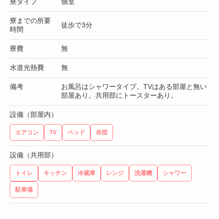
寮タイプ
個室
寮までの所要
徒歩で3分
時間
寮費
無
水道光熱費
無
備考
お風呂はシャワータイプ。TVはある部屋と無い
部屋あり。共用部にトースターあり。
設備（部屋内）
エアコン
TV
ベッド
布団
設備（共用部）
トイレ
キッチン
冷蔵庫
レンジ
洗濯機
シャワー
駐車場