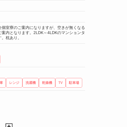
全個室寮のご案内になりますが、空きが無くなる
案内となります。2LDK～4LDKのマンションタ
す。枕あり。
庫
レンジ
洗濯機
乾燥機
TV
駐車場