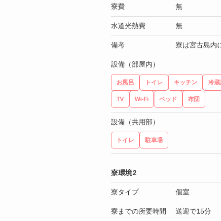
寮費
無
水道光熱費
無
備考
寮は宮古島内
設備（部屋内）
お風呂
トイレ
キッチン
冷蔵
TV
Wi-Fi
ベッド
布団
設備（共用部）
トイレ
駐車場
寮環境2
寮タイプ
個室
寮までの所要時間
送迎で15分