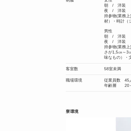
制服
女性
朝 / 洋装
夜 / 洋装
持参物(業務
材）・時計（
男性
朝 / 洋装
夜 / 洋装
持参物(業務上
さが1,5㎝～
味なもの）・
客室数
58室未満
職場環境
従業員数 45
年齢層 20～
寮環境