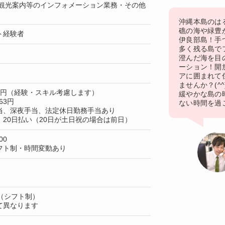
 観光案内等のインフォメーション業務・その他
沖縄本島のはる
礁の海や緑豊
ト経験者
伊良部島！手
多く残る島で
澄んだ海を目
ーション！開
アに囲まれて
ませんか？(^
50円（経験・スキル考慮します）
緩やかな島の
63円
ない時間を過
当、深夜手当、法定休日勤務手当あり
20日払い（20日が土日祝の場合は前日）
00
フト制・時間変動あり
（シフト制）
て異なります