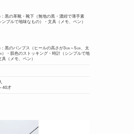
上)：黒の革靴・靴下（無地の黒・濃紺で薄手素
シンプルで地味なもの）・文具（メモ、ペン）
)：黒のパンプス（ヒールの高さが3㎝～5㎝、太
3㎝）・肌色のストッキング・時計（シンプルで地
文具（メモ、ペン）
人
40才