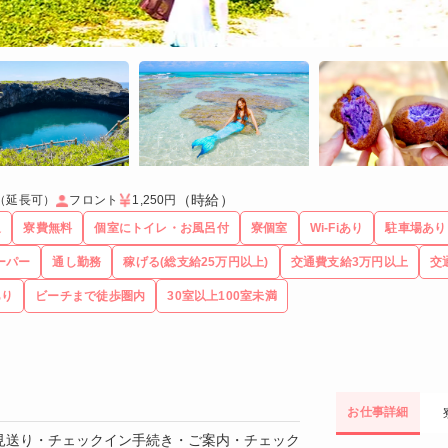
（時給）
（延長可）
フロント
1,250円
迎
寮費無料
個室にトイレ・お風呂付
寮個室
Wi-Fiあり
駐車場あり
ーパー
通し勤務
稼げる(総支給25万円以上)
交通費支給3万円以上
交
あり
ビーチまで徒歩圏内
30室以上100室未満
お仕事詳細
見送り・チェックイン手続き・ご案内・チェック