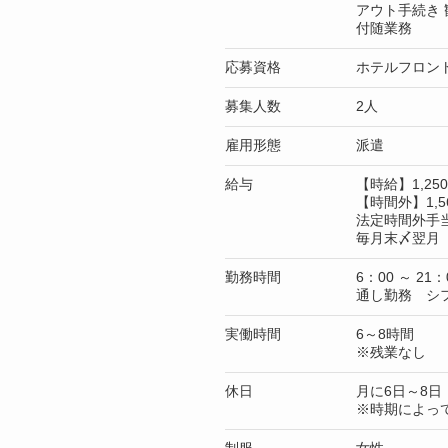
アウト手続き
付随業務
応募資格
ホテルフロン
募集人数
2人
雇用形態
派遣
給与
【時給】1,2
【時間外】1,5
法定時間外手
毎月末〆翌月 
勤務時間
6：00 ～ 21：
通し勤務 シ
実働時間
6～8時間
※残業なし
休日
月に6日～8日
※時期によっ