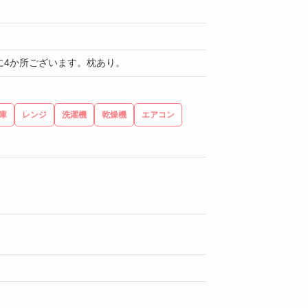
に4か所ございます。枕あり。
庫
レンジ
洗濯機
乾燥機
エアコン