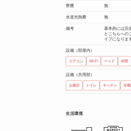
寮費
無
水道光熱費
無
備考
基本的には完
とこちらへのご
イプになりま
設備（部屋内）
エアコン
Wi-Fi
ベッド
布団
設備（共用部）
お風呂
トイレ
キッチン
冷蔵
生活環境