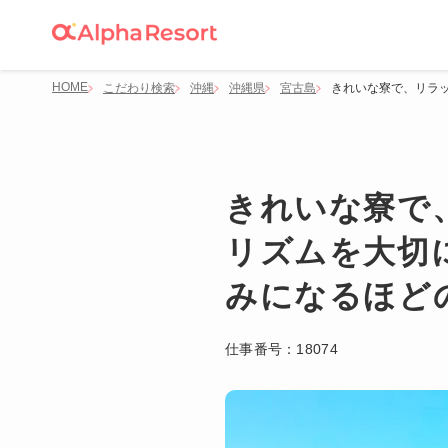
HOME
こだわり検索
沖縄
沖縄県
宮古島
きれいな寮で、リラ
きれいな寮で
リズムを大切
みになるほど
仕事番号：
18074