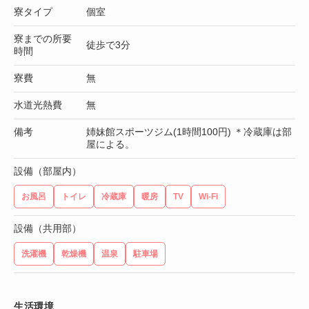
寮タイプ
個室
寮までの所要
徒歩で3分
時間
寮費
無
水道光熱費
無
備考
姉妹館スポーツジム(1時間100円) ＊冷蔵庫は部
屋による。
設備（部屋内）
お風呂
トイレ
冷蔵庫
暖房
TV
Wi-Fi
設備（共用部）
洗濯機
乾燥機
温泉
駐車場
生活環境