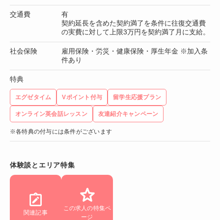
交通費
有
契約延長を含めた契約満了を条件に往復交通費
の実費に対して上限3万円を契約満了月に支給。
社会保険
雇用保険・労災・健康保険・厚生年金 ※加入条
件あり
特典
エグゼタイム
Vポイント付与
留学生応援プラン
オンライン英会話レッスン
友達紹介キャンペーン
※各特典の付与には条件がございます
体験談とエリア特集
この求人の特集ペ
関連記事
ージ