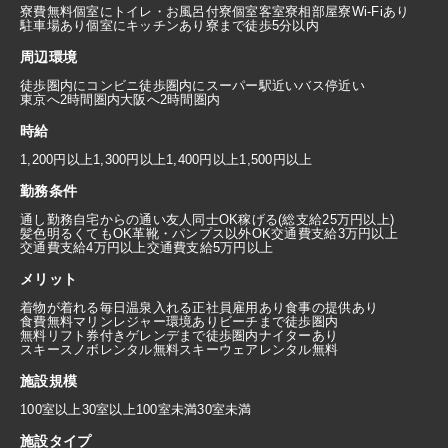
寮費無料
個室にトイレ・お風呂付
寮個室
客室寮
相部屋寮
Wi-Fiあり
駐車場あり
個室にキッチンあり
寮まで徒歩5分以内
周辺環境
徒歩圏内にコンビニ
徒歩圏内にスーパー
駅近い
バス停近い
東京へ2時間圏内
大阪へ2時間圏内
時給
1,200円以上
1,300円以上
1,400円以上
1,500円以上
勤務条件
通し勤務
自宅からの通い
友人同士OK
稼げる(総支給25万円以上)
髪色明るくてもOK
革靴・パンプス以外OK
交通費支給3万円以上
交通費支給4万円以上
交通費支給5万円以上
メリット
着物が着れる
毎日温泉入れる
正社員雇用あり
食事の提供あり
食費無料
マリンレジャー環境あり
ビーチまで徒歩圏内
無料リフト券付き
ゲレンデまで徒歩圏内
ナイターあり
スキースノボレンタル無料
スキーウェアレンタル無料
施設規模
100室以上
30室以上100室未満
30室未満
施設タイプ