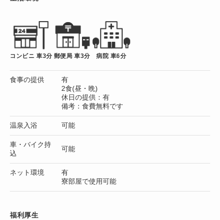
コンビニ 車3分
郵便局 車3分
病院 車6分
食事の提供
有
2食(昼・晩)
休日の提供：有
備考：食費無料です
温泉入浴
可能
車・バイク持
可能
込
ネット環境
有
寮部屋で使用可能
福利厚生