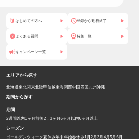
はじめての方へ
登録から勤務終了
よくある質問
特集一覧
キャンペーン一覧
エリアから探す
北海道
東北
関東
北陸
甲信越
東海
関西
中国
四国
九州
沖縄
期間から探す
期間
2週間以内
1ヶ月前後
2，3ヶ月
6ヶ月以内
6ヶ月以上
シーズン
ゴールデンウィーク
夏休み
年末年始
春休み
1月
2月
3月
4月
5月
6月