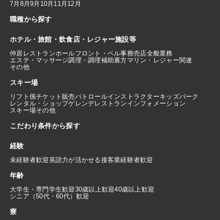
7月
8月
9月
10月
11月
12月
職種から探す
ホテル・旅館・飲食店・レジャー施設等
仲居
レストランホール
フロント・ベル
事務
売店
全般業務
エステ・マッサージ
調理・調理補助
裏方
マリン・レジャー関連
その他
スキー場
リフト係
チケット販売
パトロール
インストラクター
キッズパーク
レンタル・ショップ
ゲレンデレストラン
インフォメーション
スキー場その他
こだわり条件から探す
経験
未経験者歓迎
英語力が活かせる
接客業経験者歓迎
年齢
大学生・専門学生歓迎
30歳以上歓迎
40歳以上歓迎
シニア（50代・60代）歓迎
寮