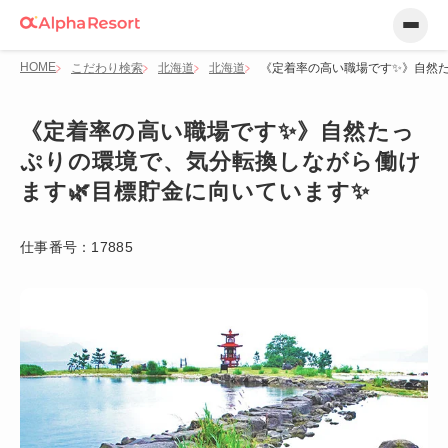
HOME
こだわり検索
北海道
北海道
《定着率の高い職場です✨》自然た
《定着率の高い職場です✨》自然たっ
ぷりの環境で、気分転換しながら働け
ます🌿目標貯金に向いています✨
仕事番号：
17885