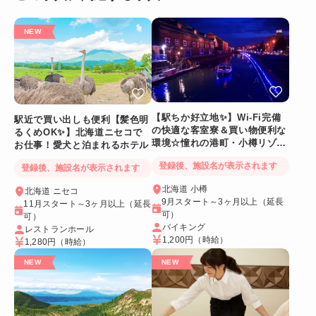
【駅ちか好立地✨】Wi-Fi完備
駅近で買い出しも便利【髪色明
の快適な客室寮＆買い物便利な
るくめOK✨】北海道ニセコで
環境☆憧れの港町・小樽リゾー
お仕事！愛犬と泊まれるホテル
トバイト
登録後、施設名が表示されます
登録後、施設名が表示されます
北海道 小樽
北海道 ニセコ
9月スタート～3ヶ月以上（延長
11月スタート～3ヶ月以上（延長
可）
可）
バイキング
レストランホール
1,200円
（時給）
1,280円
（時給）