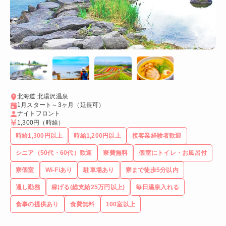
北海道 北湯沢温泉
1月スタート～3ヶ月（延長可）
ナイトフロント
1,300円
（時給）
時給1,300円以上
時給1,200円以上
接客業経験者歓迎
シニア（50代・60代）歓迎
寮費無料
個室にトイレ・お風呂付
寮個室
Wi-Fiあり
駐車場あり
寮まで徒歩5分以内
通し勤務
稼げる(総支給25万円以上)
毎日温泉入れる
食事の提供あり
食費無料
100室以上