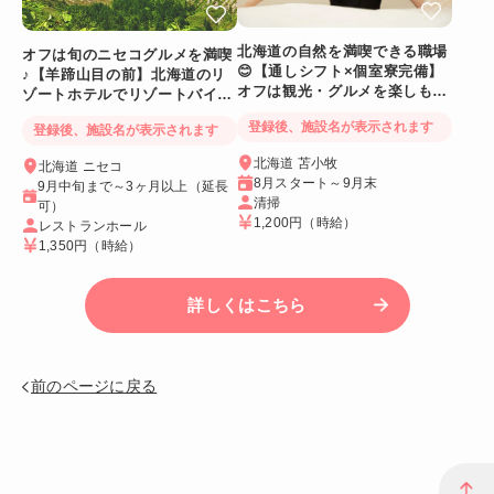
北海道の自然を満喫できる職場
オフは旬のニセコグルメを満喫
😊【通しシフト×個室寮完備】
♪【羊蹄山目の前】北海道のリ
オフは観光・グルメを楽しも
ゾートホテルでリゾートバイト
う！
☆
登録後、施設名が表示されます
登録後、施設名が表示されます
北海道 苫小牧
北海道 ニセコ
8月スタート～9月末
9月中旬まで～3ヶ月以上（延長
清掃
可）
1,200円
（時給）
レストランホール
1,350円
（時給）
詳しくはこちら
前のページに戻る