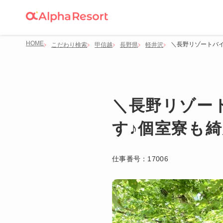
HOME
＼長野リゾートバイ
こだわり検索
甲信越
長野県
軽井沢
＼長野リゾー
す♪個室寮も綺
仕事番号：
17006