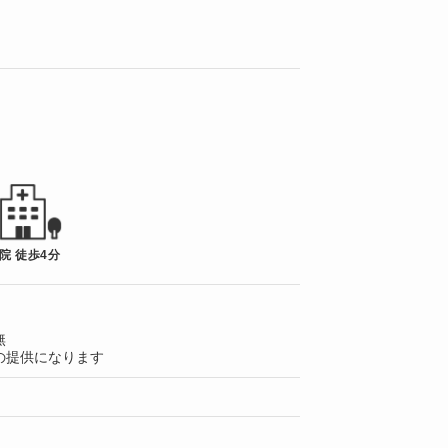
院 徒歩4分
無
の提供になります