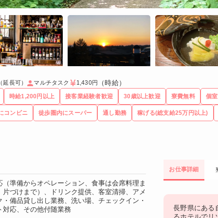
（時給）
（延長可）
マルチタスク
1,430円
時給1,200円以上
接客業経験者歓迎
30歳以上歓迎
寮費無料
個室
にコンビニ
徒歩圏内にスーパー
通し勤務
稼げる(総支給25万円以上)
お仕事詳細
応（準備からオペレーション、食事は会席料理ま
、片づけまで）、ドリンク提供、客室清掃、アメ
ク・備品貸し出し業務、洗い場、チェックイン・
長野県にある
ト対応、その他付随業務
るホテルでリゾ