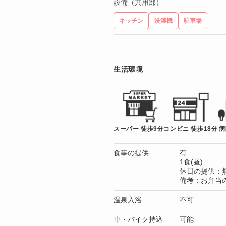
設備（共用部）
キッチン
洗濯機
駐車場
生活環境
スーパー 徒歩9分
コンビニ 徒歩18分
病
食事の提供
有
1食(昼)
休日の提供：
備考：お弁当
温泉入浴
不可
車・バイク持込
可能