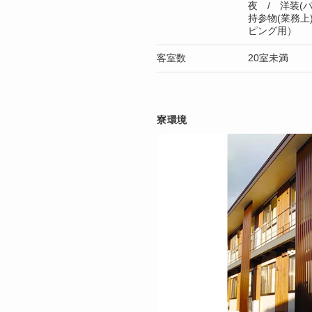
夜 / 洋装(パ
持参物(業務
ピング用）
客室数
20室未満
寮環境