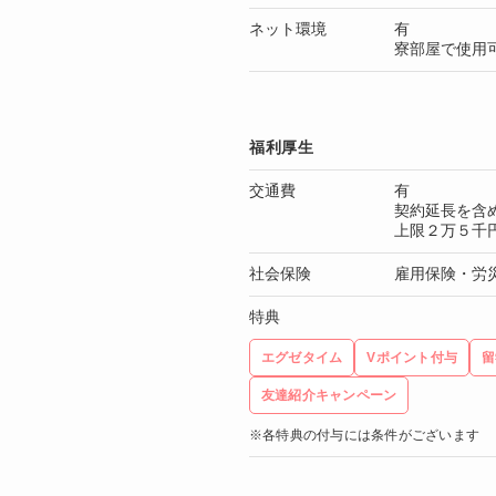
ネット環境
有
寮部屋で使用
福利厚生
交通費
有
契約延長を含
上限２万５千
社会保険
雇用保険・労
特典
エグゼタイム
Vポイント付与
留
友達紹介キャンペーン
※各特典の付与には条件がございます