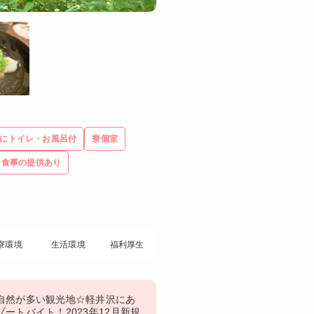
にトイレ・お風呂付
寮個室
食事の提供あり
寮環境
生活環境
福利厚生
自然が多い観光地☆軽井沢にあ
ートバイト！2023年12月新規