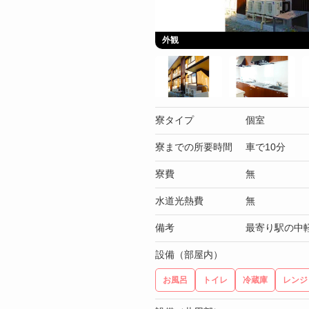
外観
寮タイプ
個室
寮までの所要時間
車で10分
寮費
無
水道光熱費
無
備考
最寄り駅の中
設備（部屋内）
お風呂
トイレ
冷蔵庫
レンジ