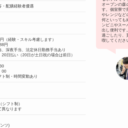
オープンの森
客・配膳経験者優遇
す。個室寮で
やレンジなど
何といっても
ンビニやスー
出し便利です
過ごしたり、
30円（経験・スキル考慮します）
喫してくださ
88円
当、深夜手当、法定休日勤務手当あり
20日払い（20日が土日祝の場合は前日）
30
：00
フト制・時間変動あり
（シフト制）
て異なります
ンツ)