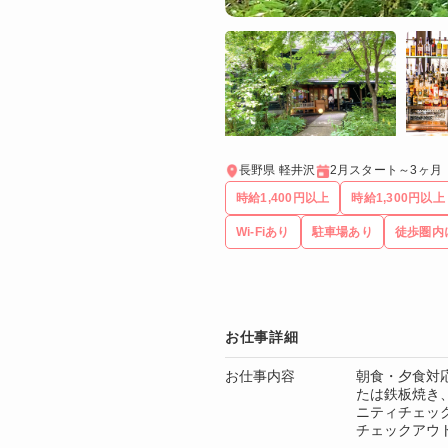
長野県 軽井沢
2月スタート～3ヶ月
時給1,400円以上
時給1,300円以上
Wi-Fiあり
駐車場あり
徒歩圏内
お仕事詳細
お仕事内容
朝食・夕食対
たは鉄板焼き
ニティチェッ
チェックアウ