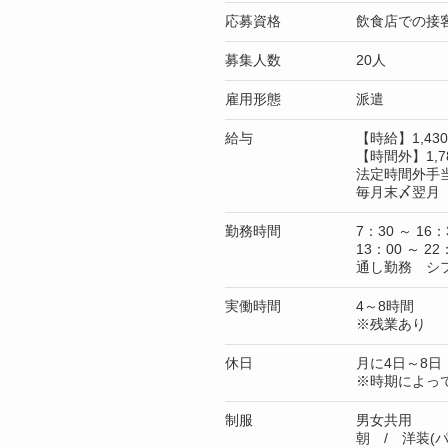
応募資格
飲食店での接
募集人数
20人
雇用形態
派遣
給与
【時給】1,4
【時間外】1,7
法定時間外手
毎月末〆翌月 
勤務時間
7：30 ～ 16：
13：00 ～ 22
通し勤務 シ
実働時間
4～8時間
※残業あり
休日
月に4日～8日
※時期によっ
制服
男女共用
朝 / 洋装(パ