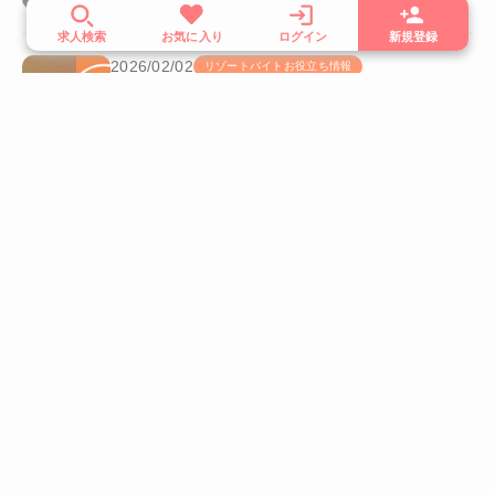
求人検索
お気に入り
ログイン
新規登録
2026/02/02
リゾートバイトお役立ち情報
一人暮らしの方必見！移住成功のためのコツと選
ぶべき移住先
コラム一覧を見る
AlphaResort
アルファリゾートの強み