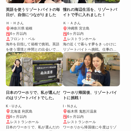
英語を使うリゾートバイトの毎
憧れの海辺生活を、リゾートバ
日が、自信につながりました
イトで手に入れました！
Ｈ・Ｈさん
Ｋ・Ａさん
神奈川県 箱根
沖縄県 宮古島
6ヶ月以内
6ヶ月以内
フロント・ベル
レストランホール
海外を目指して箱根で挑戦。英語
海の近くで暮らす夢をきっかけに
を使う環境と仲間との出会いで、
リゾートバイトへ挑戦。仕事のや
自分の成長を実感できました！
りがいや忙しさ、仲間との出会い
が最高でした！
日本のワーホリで、私が選んだ
ワーホリ帰国後、リゾートバイ
のはリゾートバイトでした。
トに挑戦！
K・Uさん
I・Nさん
北海道 利尻島
栃木県 鬼怒川温泉
6ヶ月以内
6ヶ月以内
レストランホール
レストランホール
日本のワーホリで、私が選んだの
ワーホリから帰国後に今度はリゾ