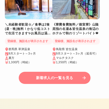
＼未経験者歓迎☆／食事は2食
《寮費食費無料／個室寮》山陰
(昼・晩)無料！かなり低コスト
屈指の名湯♨皆生温泉の海辺の
で生活できます✨お風呂は温
ホテルで秋のリゾートバイト🍁
泉！バス停近いので休日のお出
登録後、施設名が表示されます
登録後、施設名が表示されます
かけも楽々😊寮は個室でWi-Fi
完備
群馬県 草津温泉
鳥取県 皆生温泉
9月スタート～3ヶ月
9月スタート～3ヶ月（延長可）
裏方
マルチタスク
1,300円
（時給）
1,350円
（時給）
新着求人の一覧を見る