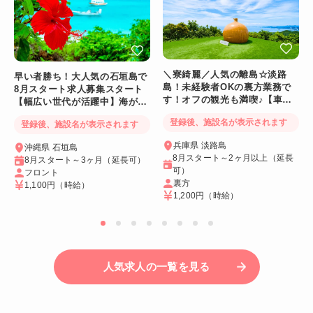
＼寮綺麗／人気の離島☆淡路
早い者勝ち！大人気の石垣島で
島！未経験者OKの裏方業務で
8月スタート求人募集スタート
す！オフの観光も満喫♪【車持
【幅広い世代が活躍中】海が目
ち込み限定求人】
の前大型ホテル
登録後、施設名が表示されます
登録後、施設名が表示されます
兵庫県 淡路島
沖縄県 石垣島
8月スタート～2ヶ月以上（延長
8月スタート～3ヶ月（延長可）
可）
フロント
裏方
1,100円
（時給）
1,200円
（時給）
人気求人の一覧を見る