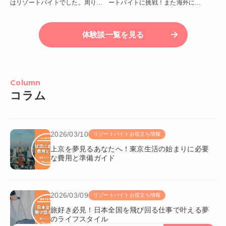
はリゾートバイトでした。周りの
ートバイトに挑戦！また海外に行
スタッフの方も優しく、すぐ仲良
きたいと思ったので稼ぐ目的で応
くなれました。リゾートバイトは
募しました。外国人も多い場所だ
仕事、住まい、出会いと3拍子揃っ
ったので、ワーホリ後の私は楽し
体験談一覧を見る
ていて私にピッタリでした！
く働けました！
Column
コラム
2026/03/10
リゾートバイトお役立ち情報
上京を夢見るあなたへ！東京生活の始まりに必要
な費用と準備ガイド
2026/03/09
リゾートバイトお役立ち情報
旅好き必見！日本全国を飛び回る仕事で叶える夢
のライフスタイル