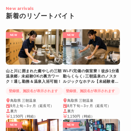
New arrivals
新着のリゾートバイト
山と川に囲まれた癒やしの三朝
Wi-Fi完備の個室寮！徒歩1分通
温泉郷♪ 未経験OKの裏方ワー
勤らくらく♪三朝温泉のノスタ
ク！通し勤務＆温泉入浴可能！
ルジックなホテル【未経験者
OK裏方スタッフ👍】
登録後、施設名が表示されます
登録後、施設名が表示されます
鳥取県 三朝温泉
鳥取県 三朝温泉
9月上旬～3ヶ月（延長可）
8月下旬～3ヶ月（延長可）
裏方
裏方
1,150円
（時給）
1,150円
（時給）