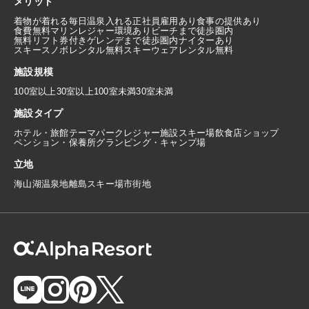
メリット
着物が着れる
毎日温泉入れる
正社員雇用あり
食事の提供あり
食費無料
マリンレジャー環境あり
ビーチまで徒歩圏内
無料リフト券付き
ゲレンデまで徒歩圏内
ナイターあり
スキースノボレンタル無料
スキーウェアレンタル無料
施設規模
100室以上
30室以上100室未満
30室未満
施設タイプ
ホテル・旅館
テーマパーク
レジャー施設
スキー場
飲食店
ショップ
ペンション・保養所
グランピング・キャンプ場
立地
海
山
湖
温泉地
離島
スキー場
市街地