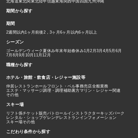
北海道
東北
関東
北陸
甲信越
東海
関西
中国
四国
九州
沖縄
期間から探す
期間
2週間以内
1ヶ月前後
2，3ヶ月
6ヶ月以内
6ヶ月以上
シーズン
ゴールデンウィーク
夏休み
年末年始
春休み
1月
2月
3月
4月
5月
6月
7月
8月
9月
10月
11月
12月
職種から探す
ホテル・旅館・飲食店・レジャー施設等
仲居
レストランホール
フロント・ベル
事務
売店
全般業務
エステ・マッサージ
調理・調理補助
裏方
マリン・レジャー関連
その他
スキー場
リフト係
チケット販売
パトロール
インストラクター
キッズパーク
レンタル・ショップ
ゲレンデレストラン
インフォメーション
スキー場その他
こだわり条件から探す