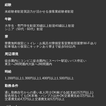
経験
未経験者歓迎
英語力が活かせる
接客業経験者歓迎
年齢
大学生・専門学生歓迎
30歳以上歓迎
40歳以上歓迎
シニア（50代・60代）歓迎
寮
寮費無料
個室にトイレ・お風呂付
寮個室
客室寮
相部屋寮
Wi-Fiあり
駐車場あり
個室にキッチンあり
寮まで徒歩5分以内
周辺環境
徒歩圏内にコンビニ
徒歩圏内にスーパー
駅近い
バス停近い
東京へ2時間圏内
大阪へ2時間圏内
時給
1,200円以上
1,300円以上
1,400円以上
1,500円以上
勤務条件
通し勤務
自宅からの通い
友人同士OK
稼げる(総支給25万円以上)
髪色明るくてもOK
革靴・パンプス以外OK
交通費支給3万円以上
交通費支給4万円以上
交通費支給5万円以上