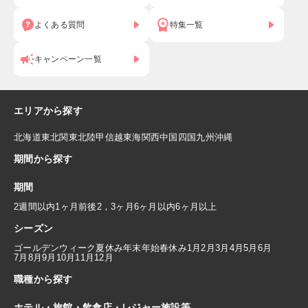
よくある質問
特集一覧
キャンペーン一覧
エリアから探す
北海道
東北
関東
北陸
甲信越
東海
関西
中国
四国
九州
沖縄
期間から探す
期間
2週間以内
1ヶ月前後
2，3ヶ月
6ヶ月以内
6ヶ月以上
シーズン
ゴールデンウィーク
夏休み
年末年始
春休み
1月
2月
3月
4月
5月
6月
7月
8月
9月
10月
11月
12月
職種から探す
ホテル・旅館・飲食店・レジャー施設等