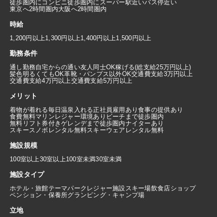
徒歩圏内にコンビニ
徒歩圏内にスーパー
駅近い
バス停近い
東京へ2時間圏内
大阪へ2時間圏内
時給
1,200円以上
1,300円以上
1,400円以上
1,500円以上
勤務条件
通し勤務
自宅からの通い
友人同士OK
稼げる(総支給25万円以上)
髪色明るくてもOK
革靴・パンプス以外OK
交通費支給3万円以上
交通費支給4万円以上
交通費支給5万円以上
メリット
着物が着れる
毎日温泉入れる
正社員雇用あり
食事の提供あり
食費無料
マリンレジャー環境あり
ビーチまで徒歩圏内
無料リフト券付き
ゲレンデまで徒歩圏内
ナイターあり
スキースノボレンタル無料
スキーウェアレンタル無料
施設規模
100室以上
30室以上100室未満
30室未満
施設タイプ
ホテル・旅館
テーマパーク
レジャー施設
スキー場
飲食店
ショップ
ペンション・保養所
グランピング・キャンプ場
立地