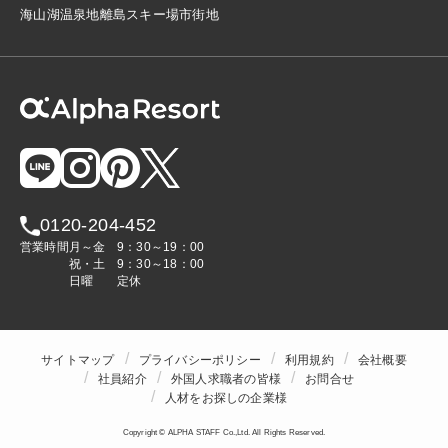
海
山
湖
温泉地
離島
スキー場
市街地
0120-204-452
営業時間
月～金
9：30～19：00
祝・土
9：30～18：00
日曜
定休
サイトマップ
プライバシーポリシー
利用規約
会社概要
社員紹介
外国人求職者の皆様
お問合せ
人材をお探しの企業様
Copyright © ALPHA STAFF Co.,Ltd. All Rights Reserved.