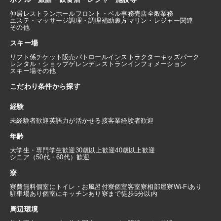
仲居
レストランホール
フロント・ベル
事務
売店
全般業務
エステ・マッサージ
調理・調理補助
裏方
マリン・レジャー関連
その他
スキー場
リフト係
チケット販売
パトロール
インストラクター
キッズパーク
レンタル・ショップ
ゲレンデレストラン
インフォメーション
スキー場その他
こだわり条件から探す
経験
未経験者歓迎
英語力が活かせる
接客業経験者歓迎
年齢
大学生・専門学生歓迎
30歳以上歓迎
40歳以上歓迎
シニア（50代・60代）歓迎
寮
寮費無料
個室にトイレ・お風呂付
寮個室
客室寮
相部屋寮
Wi-Fiあり
駐車場あり
個室にキッチンあり
寮まで徒歩5分以内
周辺環境