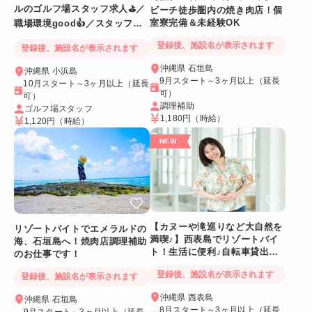
ルのゴルフ場スタッフ求人⛳／
ビーチ徒歩圏内の焼き肉店！個
室寮完備＆未経験OK
職場環境good👍／スタッフ満
足度◎
登録後、施設名が表示されます
登録後、施設名が表示されます
沖縄県 石垣島
沖縄県 小浜島
9月スタート～3ヶ月以上（延長
10月スタート～3ヶ月以上（延長
可）
可）
調理補助
ゴルフ場スタッフ
1,180円
（時給）
1,120円
（時給）
【カヌーや滝巡りなど大自然を
リゾートバイトでエメラルドの
満喫♪】西表島でリゾートバイ
海、石垣島へ！焼肉店調理補助
ト！生活に便利♪自転車貸出あ
のお仕事です！
り＆Wi-Fiつき個室
登録後、施設名が表示されます
登録後、施設名が表示されます
沖縄県 西表島
沖縄県 石垣島
8月スタート～3ヶ月以上（延長
9月スタート～3ヶ月以上（延長