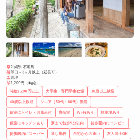
沖縄県 石垣島
即日～3ヶ月以上（延長可）
調理
1,200円
（時給）
時給1,200円以上
大学生・専門学生歓迎
30歳以上歓迎
40歳以上歓迎
シニア（50代・60代）歓迎
個室にトイレ・お風呂付
寮個室
Wi-Fiあり
駐車場あり
個室にキッチンあり
寮まで徒歩5分以内
徒歩圏内にコンビニ
徒歩圏内にスーパー
通し勤務
自宅からの通い
友人同士OK