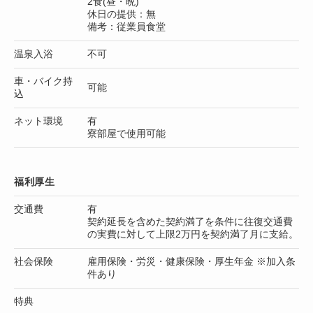
2食(昼・晩)
休日の提供：無
備考：従業員食堂
温泉入浴
不可
車・バイク持
可能
込
ネット環境
有
寮部屋で使用可能
福利厚生
交通費
有
契約延長を含めた契約満了を条件に往復交通費
の実費に対して上限2万円を契約満了月に支給。
社会保険
雇用保険・労災・健康保険・厚生年金 ※加入条
件あり
特典