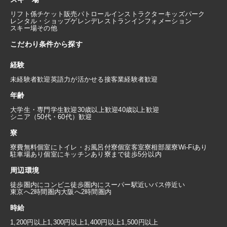
リフト係
チケット販売
パトロール
インストラクター
キッズパーク
レンタル・ショップ
ゲレンデレストラン
インフォメーション
スキー場その他
こだわり条件から探す
経験
未経験者歓迎
英語力が活かせる
接客業経験者歓迎
年齢
大学生・専門学生歓迎
30歳以上歓迎
40歳以上歓迎
シニア（50代・60代）歓迎
寮
寮費無料
個室にトイレ・お風呂付
寮個室
客室寮
相部屋寮
Wi-Fiあり
駐車場あり
個室にキッチンあり
寮まで徒歩5分以内
周辺環境
徒歩圏内にコンビニ
徒歩圏内にスーパー
駅近い
バス停近い
東京へ2時間圏内
大阪へ2時間圏内
時給
1,200円以上
1,300円以上
1,400円以上
1,500円以上