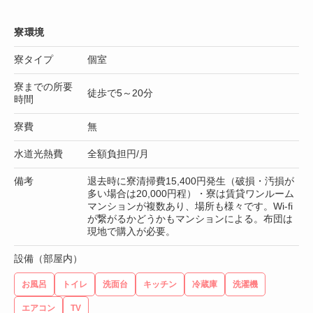
寮環境
寮タイプ
個室
寮までの所要
徒歩で5～20分
時間
寮費
無
水道光熱費
全額負担円/月
備考
退去時に寮清掃費15,400円発生（破損・汚損が
多い場合は20,000円程）・寮は賃貸ワンルーム
マンションが複数あり、場所も様々です。Wi-fi
が繋がるかどうかもマンションによる。布団は
現地で購入が必要。
設備（部屋内）
お風呂
トイレ
洗面台
キッチン
冷蔵庫
洗濯機
エアコン
TV