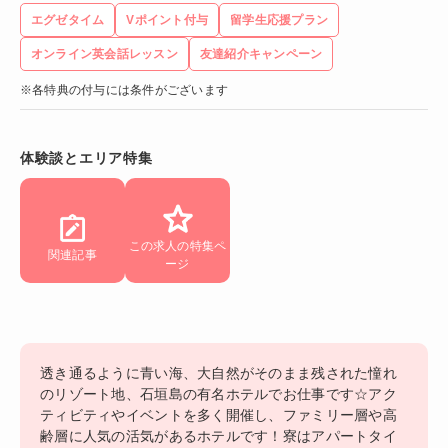
エグゼタイム
Vポイント付与
留学生応援プラン
オンライン英会話レッスン
友達紹介キャンペーン
※各特典の付与には条件がございます
体験談とエリア特集
この求人の特集ペ
関連記事
ージ
透き通るように青い海、大自然がそのまま残された憧れ
のリゾート地、石垣島の有名ホテルでお仕事です☆アク
ティビティやイベントを多く開催し、ファミリー層や高
齢層に人気の活気があるホテルです！寮はアパートタイ