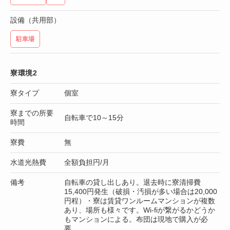
設備（共用部）
駐車場
寮環境2
寮タイプ
個室
寮までの所要
自転車で10～15分
時間
寮費
無
水道光熱費
全額負担円/月
備考
自転車の貸し出しあり。退去時に寮清掃費
15,400円発生（破損・汚損が多い場合は20,000
円程）・寮は賃貸ワンルームマンションが複数
あり、場所も様々です。Wi-fiが繋がるかどうか
もマンションによる。布団は現地で購入が必
要。