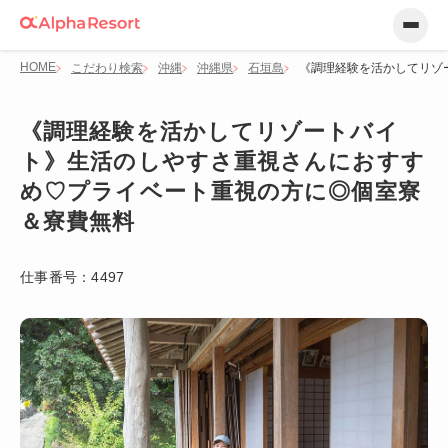
HOME
こだわり検索
沖縄
沖縄県
石垣島
《調理経験を活かしてリゾ
《調理経験を活かしてリゾートバイ
ト》生活のしやすさ重視さんにおすす
め♡プライベート重視の方に◎個室寮
＆寮費無料
仕事番号：
4497