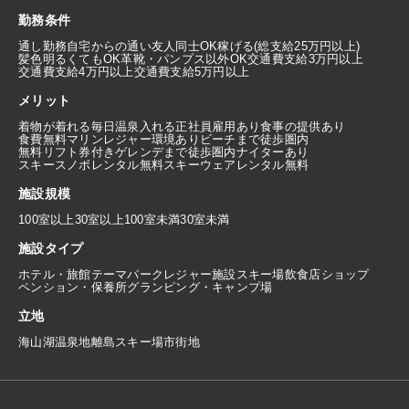
勤務条件
通し勤務
自宅からの通い
友人同士OK
稼げる(総支給25万円以上)
髪色明るくてもOK
革靴・パンプス以外OK
交通費支給3万円以上
交通費支給4万円以上
交通費支給5万円以上
メリット
着物が着れる
毎日温泉入れる
正社員雇用あり
食事の提供あり
食費無料
マリンレジャー環境あり
ビーチまで徒歩圏内
無料リフト券付き
ゲレンデまで徒歩圏内
ナイターあり
スキースノボレンタル無料
スキーウェアレンタル無料
施設規模
100室以上
30室以上100室未満
30室未満
施設タイプ
ホテル・旅館
テーマパーク
レジャー施設
スキー場
飲食店
ショップ
ペンション・保養所
グランピング・キャンプ場
立地
海
山
湖
温泉地
離島
スキー場
市街地