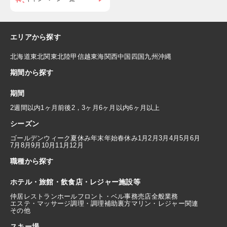
エリアから探す
北海道
東北
関東
北陸
甲信越
東海
関西
中国
四国
九州
沖縄
期間から探す
期間
2週間以内
1ヶ月前後
2，3ヶ月
6ヶ月以内
6ヶ月以上
シーズン
ゴールデンウィーク
夏休み
年末年始
春休み
1月
2月
3月
4月
5月
6月
7月
8月
9月
10月
11月
12月
職種から探す
ホテル・旅館・飲食店・レジャー施設等
仲居
レストランホール
フロント・ベル
事務
売店
全般業務
エステ・マッサージ
調理・調理補助
裏方
マリン・レジャー関連
その他
スキー場