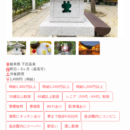
岐阜県 下呂温泉
即日～3ヶ月（延長可）
洋食調理
1,400円
（時給）
時給1,400円以上
時給1,300円以上
時給1,200円以上
30歳以上歓迎
40歳以上歓迎
シニア（50代・60代）歓迎
寮費無料
寮個室
Wi-Fiあり
駐車場あり
個室にキッチンあり
寮まで徒歩5分以内
徒歩圏内にコンビニ
徒歩圏内にスーパー
駅近い
通し勤務