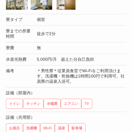
寮タイプ
個室
寮までの所要
徒歩で2分
時間
寮費
無
水道光熱費
5,000円/月 超えた分自己負担
備考
＊男性寮＊従業員食堂でWi-Fiをご利用頂けま
す。洗濯機・乾燥機は1時間100円で利用可。社
員寮の温泉入浴可。
設備（部屋内）
トイレ
キッチン
冷蔵庫
エアコン
TV
設備（共用部）
お風呂
洗濯機
Wi-Fi
温泉
駐車場