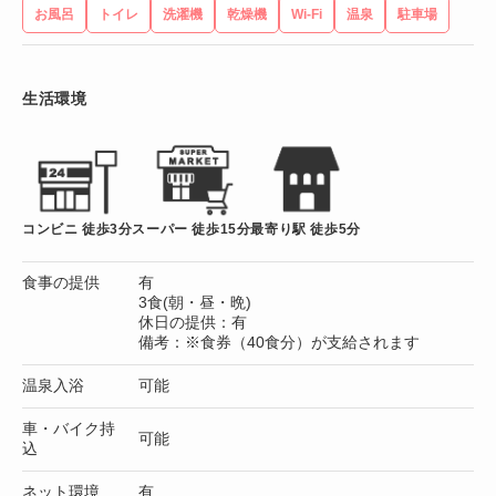
お風呂
トイレ
洗濯機
乾燥機
Wi-Fi
温泉
駐車場
生活環境
コンビニ 徒歩3分
スーパー 徒歩15分
最寄り駅 徒歩5分
食事の提供
有
3食(朝・昼・晩)
休日の提供：有
備考：※食券（40食分）が支給されます
温泉入浴
可能
車・バイク持
可能
込
ネット環境
有