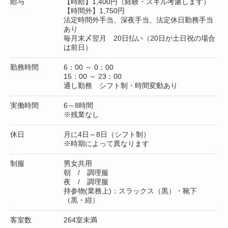
給与
【時給】1,400円（経験・スキル考慮します）
【時間外】1,750円
法定時間外手当、深夜手当、法定休日勤務手当
あり
毎月末〆翌月 20日払い（20日が土日祝の場合
は前日）
勤務時間
6：00 ～ 0：00
15：00 ～ 23：00
通し勤務 シフト制・時間変動あり
実働時間
6～8時間
※残業なし
休日
月に4日～8日（シフト制）
※時期によって異なります
制服
男女共用
朝 / 調理服
夜 / 調理服
持参物(業務上)：スラックス（黒）・靴下
（黒・紺）
客室数
264室未満