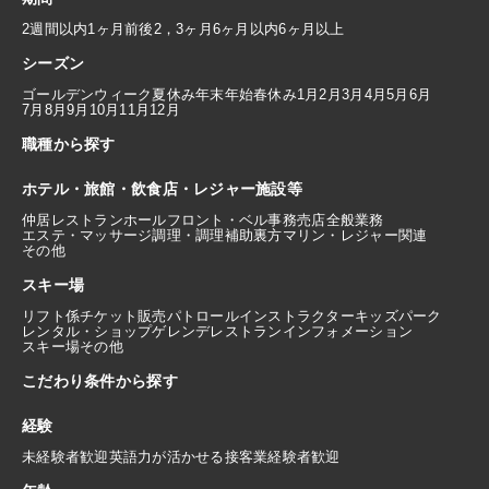
2週間以内
1ヶ月前後
2，3ヶ月
6ヶ月以内
6ヶ月以上
シーズン
ゴールデンウィーク
夏休み
年末年始
春休み
1月
2月
3月
4月
5月
6月
7月
8月
9月
10月
11月
12月
職種から探す
ホテル・旅館・飲食店・レジャー施設等
仲居
レストランホール
フロント・ベル
事務
売店
全般業務
エステ・マッサージ
調理・調理補助
裏方
マリン・レジャー関連
その他
スキー場
リフト係
チケット販売
パトロール
インストラクター
キッズパーク
レンタル・ショップ
ゲレンデレストラン
インフォメーション
スキー場その他
こだわり条件から探す
経験
未経験者歓迎
英語力が活かせる
接客業経験者歓迎