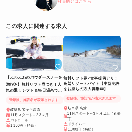
社員紹介はこちら
この求人に関連する求人
【ふわふわのパウダースノーを
無料リフト券×食事提供アリ！
高鷲リゾートバイト【中型免許
満喫⛷️】無料リフト券つき！人
をお持ちの方大募集🚌】
気の通しシフト＆毎日温泉でリ
フレッシュ
登録後、施設名が表示されます
登録後、施設名が表示されます
岐阜県 高鷲
岐阜県 鷲ヶ岳高原
11月スタート～3ヶ月以上（延長
11月スタート～2.3ヶ月
可）
パトロール
ドライバー
1,100円
（時給）
1,300円
（時給）