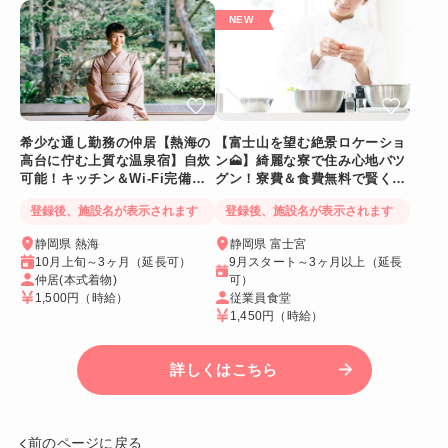
希少な通し勤務の仲居【熱海の
【富士山を望む絶景ロケーショ
高台に佇む上質な温泉宿】自炊
ン🗻】綺麗な寮で住み心地バツ
可能！キッチン＆Wi-Fi完備！
グン！寮費＆食費無料で賢く稼
個室寮
げる人気求人
登録後、施設名が表示されます
登録後、施設名が表示されます
静岡県 熱海
静岡県 富士宮
10月上旬～3ヶ月（延長可）
9月スタート～3ヶ月以上（延長
仲居(本式着物)
可）
1,500円
（時給）
従業員食堂
1,450円
（時給）
詳しくはこちら
前のページに戻る