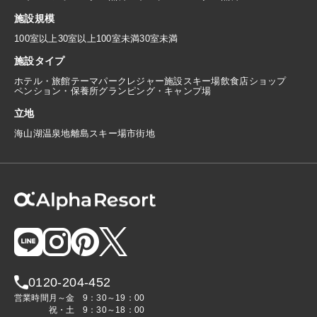
施設規模
100室以上
30室以上100室未満
30室未満
施設タイプ
ホテル・旅館
テーマパーク
レジャー施設
スキー場
飲食店
ショップ
ペンション・保養所
グランピング・キャンプ場
立地
海
山
湖
温泉地
離島
スキー場
市街地
0120-204-452
営業時間
月～金
9：30～19：00
祝・土
9：30～18：00