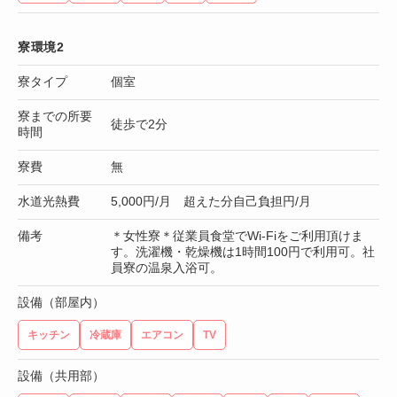
寮環境2
寮タイプ
個室
寮までの所要
徒歩で2分
時間
寮費
無
水道光熱費
5,000円/月 超えた分自己負担円/月
備考
＊女性寮＊従業員食堂でWi-Fiをご利用頂けま
す。洗濯機・乾燥機は1時間100円で利用可。社
員寮の温泉入浴可。
設備（部屋内）
キッチン
冷蔵庫
エアコン
TV
設備（共用部）