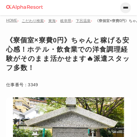
HOME
こだわり検索
東海
岐阜県
下呂温泉
《寮個室×寮費0円》ち
《寮個室×寮費0円》ちゃんと稼げる安
心感！ホテル・飲食業での洋食調理経
験がそのまま活かせます🔥派遣スタッ
フ多数！
仕事番号：
3349