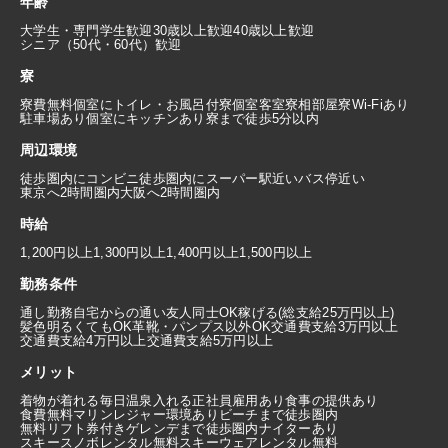
年齢
大学生・専門学生歓迎
30歳以上歓迎
40歳以上歓迎
シニア（50代・60代）歓迎
寮
寮費無料
個室にトイレ・お風呂付
寮個室
客室寮
相部屋寮
Wi-Fiあり
駐車場あり
個室にキッチンあり
寮まで徒歩5分以内
周辺環境
徒歩圏内にコンビニ
徒歩圏内にスーパー
駅近い
バス停近い
東京へ2時間圏内
大阪へ2時間圏内
時給
1,200円以上
1,300円以上
1,400円以上
1,500円以上
勤務条件
通し勤務
自宅からの通い
友人同士OK
稼げる(総支給25万円以上)
髪色明るくてもOK
革靴・パンプス以外OK
交通費支給3万円以上
交通費支給4万円以上
交通費支給5万円以上
メリット
着物が着れる
毎日温泉入れる
正社員雇用あり
食事の提供あり
食費無料
マリンレジャー環境あり
ビーチまで徒歩圏内
無料リフト券付き
ゲレンデまで徒歩圏内
ナイターあり
スキースノボレンタル無料
スキーウェアレンタル無料