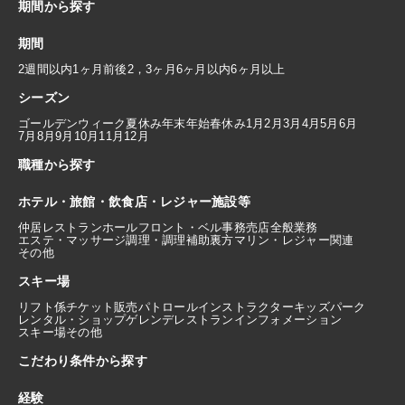
期間から探す
期間
2週間以内
1ヶ月前後
2，3ヶ月
6ヶ月以内
6ヶ月以上
シーズン
ゴールデンウィーク
夏休み
年末年始
春休み
1月
2月
3月
4月
5月
6月
7月
8月
9月
10月
11月
12月
職種から探す
ホテル・旅館・飲食店・レジャー施設等
仲居
レストランホール
フロント・ベル
事務
売店
全般業務
エステ・マッサージ
調理・調理補助
裏方
マリン・レジャー関連
その他
スキー場
リフト係
チケット販売
パトロール
インストラクター
キッズパーク
レンタル・ショップ
ゲレンデレストラン
インフォメーション
スキー場その他
こだわり条件から探す
経験