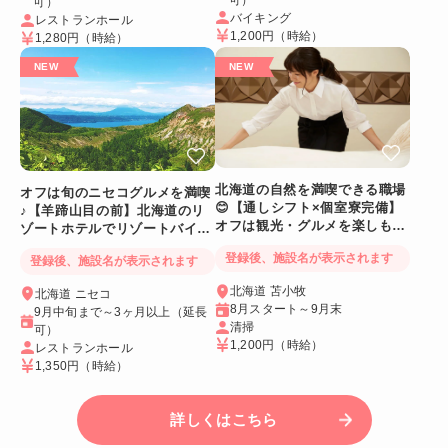
可）
バイキング
レストランホール
1,200円
（時給）
1,280円
（時給）
北海道の自然を満喫できる職場
オフは旬のニセコグルメを満喫
😊【通しシフト×個室寮完備】
♪【羊蹄山目の前】北海道のリ
オフは観光・グルメを楽しも
ゾートホテルでリゾートバイト
う！
☆
登録後、施設名が表示されます
登録後、施設名が表示されます
北海道 苫小牧
北海道 ニセコ
8月スタート～9月末
9月中旬まで～3ヶ月以上（延長
清掃
可）
1,200円
（時給）
レストランホール
1,350円
（時給）
詳しくはこちら