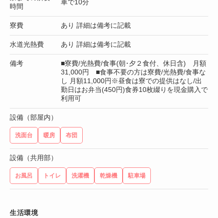
車で10分
時間
寮費
あり 詳細は備考に記載
水道光熱費
あり 詳細は備考に記載
備考
■寮費/光熱費/食事(朝･夕２食付、休日含) 月額
31,000円 ■食事不要の方は寮費/光熱費/食事な
し 月額11,000円※昼食は寮での提供はなし/出
勤日はお弁当(450円)食券10枚綴りを現金購入で
利用可
設備（部屋内）
洗面台
暖房
布団
設備（共用部）
お風呂
トイレ
洗濯機
乾燥機
駐車場
生活環境