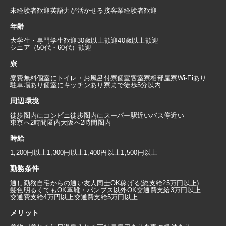
未経験者歓迎
英語力が活かせる
接客業経験者歓迎
年齢
大学生・専門学生歓迎
30歳以上歓迎
40歳以上歓迎
シニア（50代・60代）歓迎
寮
寮費無料
個室にトイレ・お風呂付
寮個室
客室寮
相部屋寮
Wi-Fiあり
駐車場あり
個室にキッチンあり
寮まで徒歩5分以内
周辺環境
徒歩圏内にコンビニ
徒歩圏内にスーパー
駅近い
バス停近い
東京へ2時間圏内
大阪へ2時間圏内
時給
1,200円以上
1,300円以上
1,400円以上
1,500円以上
勤務条件
通し勤務
自宅からの通い
友人同士OK
稼げる(総支給25万円以上)
髪色明るくてもOK
革靴・パンプス以外OK
交通費支給3万円以上
交通費支給4万円以上
交通費支給5万円以上
メリット