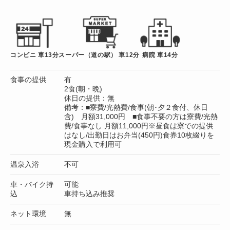
コンビニ 車13分
スーパー（道の駅） 車12分
病院 車14分
食事の提供
有
2食(朝・晩)
休日の提供：無
備考：■寮費/光熱費/食事(朝･夕２食付、休日
含) 月額31,000円 ■食事不要の方は寮費/光熱
費/食事なし 月額11,000円※昼食は寮での提供
はなし/出勤日はお弁当(450円)食券10枚綴りを
現金購入で利用可
温泉入浴
不可
車・バイク持
可能
込
車持ち込み推奨
ネット環境
無