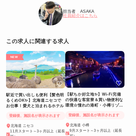
担当者 ASAKA
社員紹介はこちら
この求人に関連する求人
【駅ちか好立地✨】Wi-Fi完備
駅近で買い出しも便利【髪色明
の快適な客室寮＆買い物便利な
るくめOK✨】北海道ニセコで
環境☆憧れの港町・小樽リゾー
お仕事！愛犬と泊まれるホテル
トバイト
登録後、施設名が表示されます
登録後、施設名が表示されます
北海道 小樽
北海道 ニセコ
9月スタート～3ヶ月以上（延長
11月スタート～3ヶ月以上（延長
可）