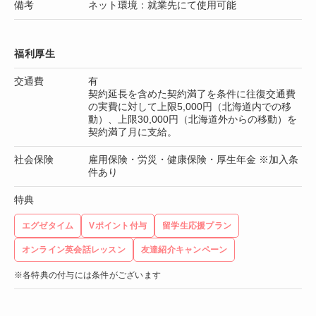
備考
ネット環境：就業先にて使用可能
福利厚生
交通費
有
契約延長を含めた契約満了を条件に往復交通費
の実費に対して上限5,000円（北海道内での移
動）、上限30,000円（北海道外からの移動）を
契約満了月に支給。
社会保険
雇用保険・労災・健康保険・厚生年金 ※加入条
件あり
特典
エグゼタイム
Vポイント付与
留学生応援プラン
オンライン英会話レッスン
友達紹介キャンペーン
※各特典の付与には条件がございます