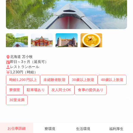
北海道 苫小牧
即日～3ヶ月（延長可）
レストランホール
1,230円
（時給）
時給1,200円以上
未経験者歓迎
30歳以上歓迎
40歳以上歓迎
寮個室
駐車場あり
友人同士OK
食事の提供あり
30室未満
お仕事詳細
寮環境
生活環境
福利厚生