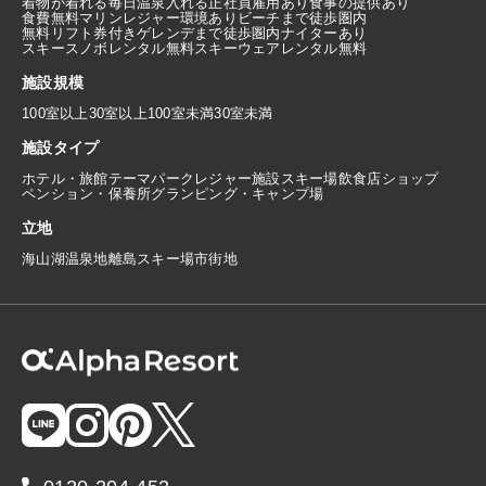
着物が着れる
毎日温泉入れる
正社員雇用あり
食事の提供あり
食費無料
マリンレジャー環境あり
ビーチまで徒歩圏内
無料リフト券付き
ゲレンデまで徒歩圏内
ナイターあり
スキースノボレンタル無料
スキーウェアレンタル無料
施設規模
100室以上
30室以上100室未満
30室未満
施設タイプ
ホテル・旅館
テーマパーク
レジャー施設
スキー場
飲食店
ショップ
ペンション・保養所
グランピング・キャンプ場
立地
海
山
湖
温泉地
離島
スキー場
市街地