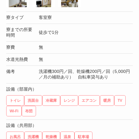
寮タイプ
客室寮
寮までの所要
徒歩で1分
時間
寮費
無
水道光熱費
無
備考
洗濯機300円／回、乾燥機200円／回（5,000円
／月の補助あり） 自転車貸与あり
設備（部屋内）
トイレ
洗面台
冷蔵庫
レンジ
エアコン
暖房
TV
Wi-Fi
布団
設備（共用部）
お風呂
洗濯機
乾燥機
温泉
駐車場