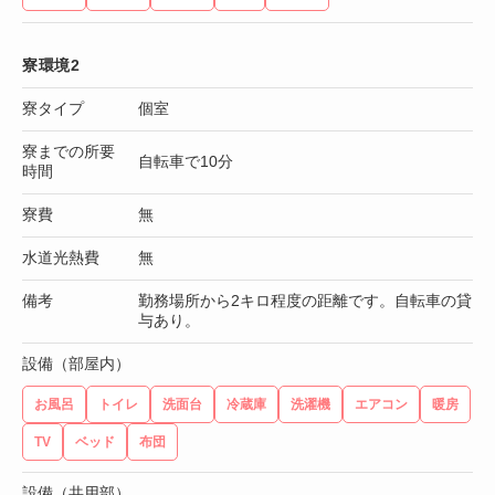
寮環境2
寮タイプ
個室
寮までの所要
自転車で10分
時間
寮費
無
水道光熱費
無
備考
勤務場所から2キロ程度の距離です。自転車の貸
与あり。
設備（部屋内）
お風呂
トイレ
洗面台
冷蔵庫
洗濯機
エアコン
暖房
TV
ベッド
布団
設備（共用部）