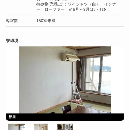
持参物(業務上)：ワイシャツ（白）、インナ
ー、ローファー ※6月～9月はかりゆし
客室数
150室未満
寮環境
部屋