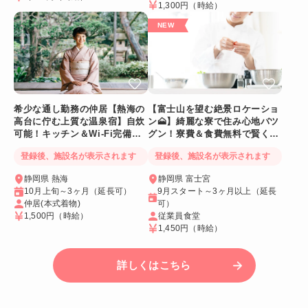
1,300円
（時給）
希少な通し勤務の仲居【熱海の
【富士山を望む絶景ロケーショ
高台に佇む上質な温泉宿】自炊
ン🗻】綺麗な寮で住み心地バツ
可能！キッチン＆Wi-Fi完備！
グン！寮費＆食費無料で賢く稼
個室寮
げる人気求人
登録後、施設名が表示されます
登録後、施設名が表示されます
静岡県 熱海
静岡県 富士宮
10月上旬～3ヶ月（延長可）
9月スタート～3ヶ月以上（延長
仲居(本式着物)
可）
1,500円
（時給）
従業員食堂
1,450円
（時給）
詳しくはこちら