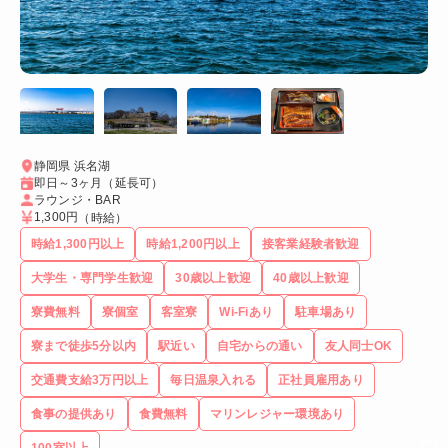
静岡県 浜名湖
即日～3ヶ月（延長可）
ラウンジ・BAR
1,300円
（時給）
時給1,300円以上
時給1,200円以上
接客業経験者歓迎
大学生・専門学生歓迎
30歳以上歓迎
40歳以上歓迎
寮費無料
寮個室
客室寮
Wi-Fiあり
駐車場あり
寮まで徒歩5分以内
駅近い
自宅からの通い
友人同士OK
交通費支給3万円以上
毎日温泉入れる
正社員雇用あり
食事の提供あり
食費無料
マリンレジャー環境あり
100室以上