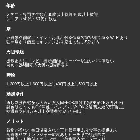
年齢
大学生・専門学生歓迎
30歳以上歓迎
40歳以上歓迎
シニア（50代・60代）歓迎
寮
寮費無料
個室にトイレ・お風呂付
寮個室
客室寮
相部屋寮
Wi-Fiあり
駐車場あり
個室にキッチンあり
寮まで徒歩5分以内
周辺環境
徒歩圏内にコンビニ
徒歩圏内にスーパー
駅近い
バス停近い
東京へ2時間圏内
大阪へ2時間圏内
時給
1,200円以上
1,300円以上
1,400円以上
1,500円以上
勤務条件
通し勤務
自宅からの通い
友人同士OK
稼げる(総支給25万円以上)
髪色明るくてもOK
革靴・パンプス以外OK
交通費支給3万円以上
交通費支給4万円以上
交通費支給5万円以上
メリット
着物が着れる
毎日温泉入れる
正社員雇用あり
食事の提供あり
食費無料
マリンレジャー環境あり
ビーチまで徒歩圏内
無料リフト券付き
ゲレンデまで徒歩圏内
ナイターあり