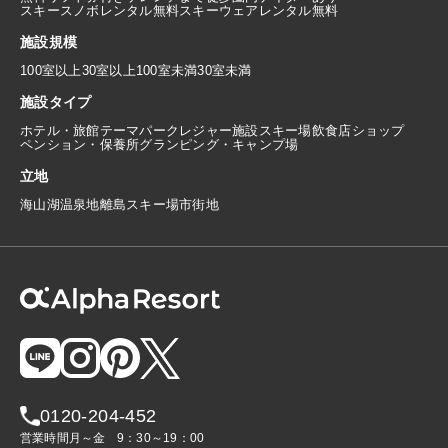
スキースノボレンタル無料
スキーウェアレンタル無料
施設規模
100室以上
30室以上100室未満
30室未満
施設タイプ
ホテル・旅館
テーマパーク
レジャー施設
スキー場
飲食店
ショップ
ペンション・保養所
グランピング・キャンプ場
立地
海
山
湖
温泉地
離島
スキー場
市街地
0120-204-452
営業時間
月～金
9：30～19：00