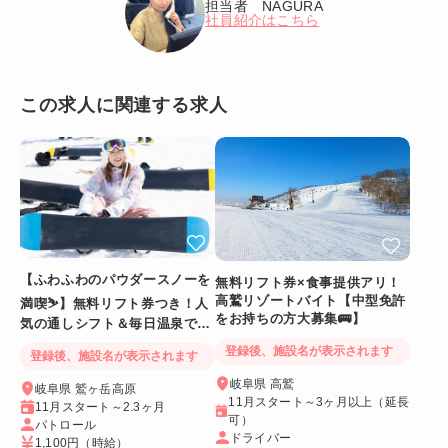
担当者 NAGURA
社員紹介はこちら
この求人に関連する求人
【ふわふわのパウダースノーを
無料リフト券×食事提供アリ！
高鷲リゾートバイト【中型免許
満喫⛷️】無料リフト券つき！人
をお持ちの方大募集🚌】
気の通しシフト＆毎日温泉でリ
フレッシュ
登録後、施設名が表示されます
登録後、施設名が表示されます
岐阜県 高鷲
岐阜県 鷲ヶ岳高原
11月スタート～3ヶ月以上（延長
11月スタート～2.3ヶ月
可）
パトロール
ドライバー
1,100円
（時給）