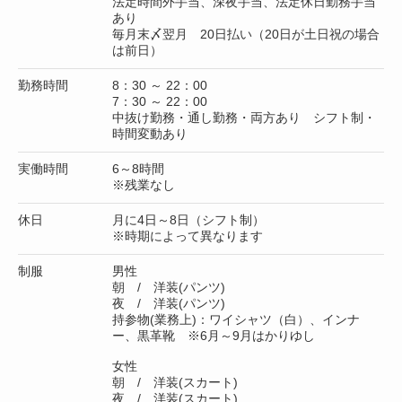
法定時間外手当、深夜手当、法定休日勤務手当
あり
毎月末〆翌月 20日払い（20日が土日祝の場合
は前日）
勤務時間
8：30 ～ 22：00
7：30 ～ 22：00
中抜け勤務・通し勤務・両方あり シフト制・
時間変動あり
実働時間
6～8時間
※残業なし
休日
月に4日～8日（シフト制）
※時期によって異なります
制服
男性
朝 / 洋装(パンツ)
夜 / 洋装(パンツ)
持参物(業務上)：ワイシャツ（白）、インナ
ー、黒革靴 ※6月～9月はかりゆし
女性
朝 / 洋装(スカート)
夜 / 洋装(スカート)