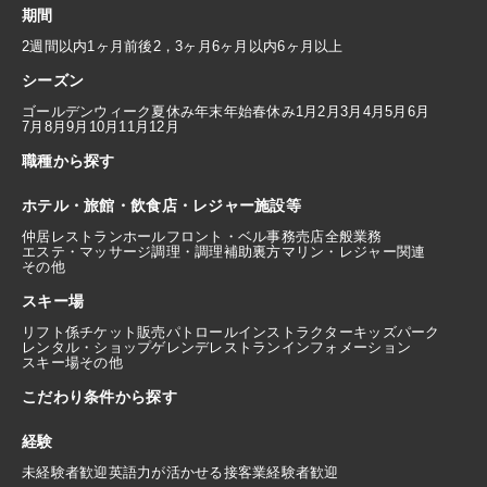
期間
2週間以内
1ヶ月前後
2，3ヶ月
6ヶ月以内
6ヶ月以上
シーズン
ゴールデンウィーク
夏休み
年末年始
春休み
1月
2月
3月
4月
5月
6月
7月
8月
9月
10月
11月
12月
職種から探す
ホテル・旅館・飲食店・レジャー施設等
仲居
レストランホール
フロント・ベル
事務
売店
全般業務
エステ・マッサージ
調理・調理補助
裏方
マリン・レジャー関連
その他
スキー場
リフト係
チケット販売
パトロール
インストラクター
キッズパーク
レンタル・ショップ
ゲレンデレストラン
インフォメーション
スキー場その他
こだわり条件から探す
経験
未経験者歓迎
英語力が活かせる
接客業経験者歓迎