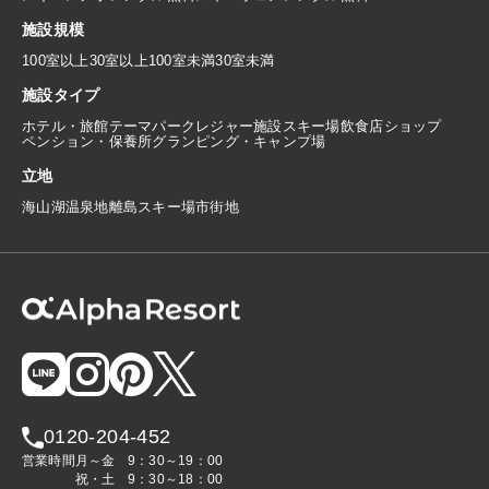
施設規模
100室以上
30室以上100室未満
30室未満
施設タイプ
ホテル・旅館
テーマパーク
レジャー施設
スキー場
飲食店
ショップ
ペンション・保養所
グランピング・キャンプ場
立地
海
山
湖
温泉地
離島
スキー場
市街地
0120-204-452
営業時間
月～金
9：30～19：00
祝・土
9：30～18：00