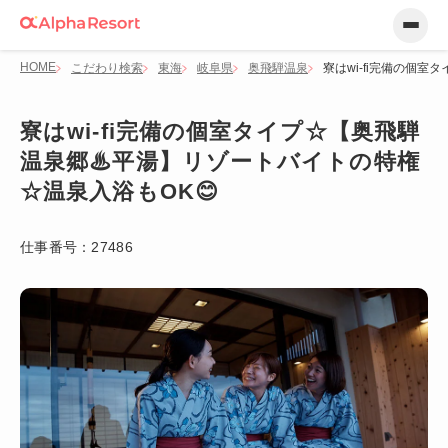
HOME
こだわり検索
東海
岐阜県
奥飛騨温泉
寮はwi-fi完備の個
寮はwi-fi完備の個室タイプ☆【奥飛騨
温泉郷♨平湯】リゾートバイトの特権
☆温泉入浴もOK😊
仕事番号：
27486