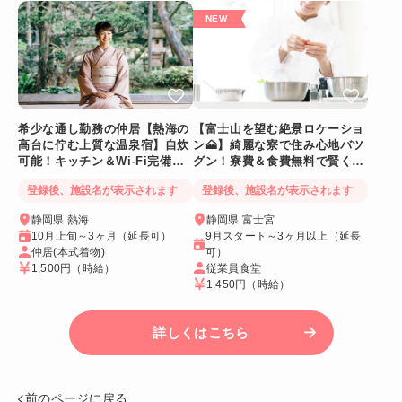
希少な通し勤務の仲居【熱海の
【富士山を望む絶景ロケーショ
高台に佇む上質な温泉宿】自炊
ン🗻】綺麗な寮で住み心地バツ
可能！キッチン＆Wi-Fi完備！
グン！寮費＆食費無料で賢く稼
個室寮
げる人気求人
登録後、施設名が表示されます
登録後、施設名が表示されます
静岡県 熱海
静岡県 富士宮
10月上旬～3ヶ月（延長可）
9月スタート～3ヶ月以上（延長
仲居(本式着物)
可）
1,500円
（時給）
従業員食堂
1,450円
（時給）
詳しくはこちら
前のページに戻る