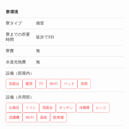
寮環境
寮タイプ
個室
寮までの所要
徒歩で3分
時間
寮費
無
水道光熱費
無
設備（部屋内）
洗面台
暖房
TV
Wi-Fi
ベッド
布団
設備（共用部）
お風呂
トイレ
洗面台
キッチン
冷蔵庫
レンジ
洗濯機
Wi-Fi
温泉
駐車場