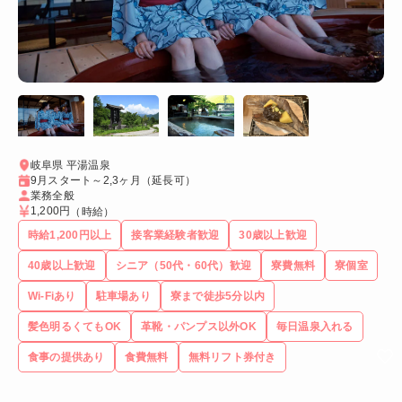
岐阜県 平湯温泉
9月スタート～2,3ヶ月（延長可）
業務全般
1,200円
（時給）
時給1,200円以上
接客業経験者歓迎
30歳以上歓迎
40歳以上歓迎
シニア（50代・60代）歓迎
寮費無料
寮個室
Wi-Fiあり
駐車場あり
寮まで徒歩5分以内
髪色明るくてもOK
革靴・パンプス以外OK
毎日温泉入れる
食事の提供あり
食費無料
無料リフト券付き