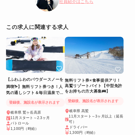
社員紹介はこちら
この求人に関連する求人
【ふわふわのパウダースノーを
無料リフト券×食事提供アリ！
高鷲リゾートバイト【中型免許
満喫⛷️】無料リフト券つき！人
をお持ちの方大募集🚌】
気の通しシフト＆毎日温泉でリ
フレッシュ
登録後、施設名が表示されます
登録後、施設名が表示されます
岐阜県 高鷲
岐阜県 鷲ヶ岳高原
11月スタート～3ヶ月以上（延長
11月スタート～2.3ヶ月
可）
パトロール
ドライバー
1,100円
（時給）
1,300円
（時給）