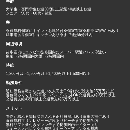
年齢
大学生・専門学生歓迎
30歳以上歓迎
40歳以上歓迎
シニア（50代・60代）歓迎
寮
寮費無料
個室にトイレ・お風呂付
寮個室
客室寮
相部屋寮
Wi-Fiあり
駐車場あり
個室にキッチンあり
寮まで徒歩5分以内
周辺環境
徒歩圏内にコンビニ
徒歩圏内にスーパー
駅近い
バス停近い
東京へ2時間圏内
大阪へ2時間圏内
時給
1,200円以上
1,300円以上
1,400円以上
1,500円以上
勤務条件
通し勤務
自宅からの通い
友人同士OK
稼げる(総支給25万円以上)
髪色明るくてもOK
革靴・パンプス以外OK
交通費支給3万円以上
交通費支給4万円以上
交通費支給5万円以上
メリット
着物が着れる
毎日温泉入れる
正社員雇用あり
食事の提供あり
食費無料
マリンレジャー環境あり
ビーチまで徒歩圏内
無料リフト券付き
ゲレンデまで徒歩圏内
ナイターあり
スキースノボレンタル無料
スキーウェアレンタル無料