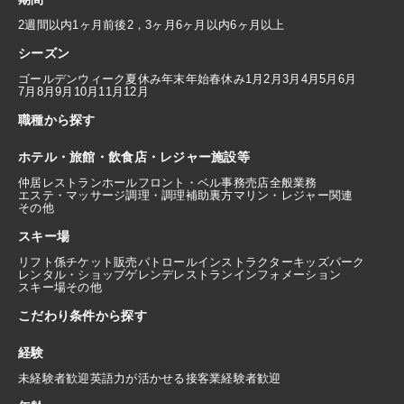
2週間以内
1ヶ月前後
2，3ヶ月
6ヶ月以内
6ヶ月以上
シーズン
ゴールデンウィーク
夏休み
年末年始
春休み
1月
2月
3月
4月
5月
6月
7月
8月
9月
10月
11月
12月
職種から探す
ホテル・旅館・飲食店・レジャー施設等
仲居
レストランホール
フロント・ベル
事務
売店
全般業務
エステ・マッサージ
調理・調理補助
裏方
マリン・レジャー関連
その他
スキー場
リフト係
チケット販売
パトロール
インストラクター
キッズパーク
レンタル・ショップ
ゲレンデレストラン
インフォメーション
スキー場その他
こだわり条件から探す
経験
未経験者歓迎
英語力が活かせる
接客業経験者歓迎