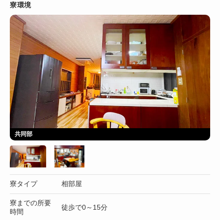
寮環境
共同部
寮タイプ
相部屋
寮までの所要
徒歩で0～15分
時間