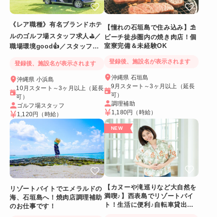
《レア職種》有名ブランドホテ
【憧れの石垣島で住み込み】⛱
ルのゴルフ場スタッフ求人⛳／
ビーチ徒歩圏内の焼き肉店！個
室寮完備＆未経験OK
職場環境good👍／スタッフ満
足度◎
登録後、施設名が表示されます
登録後、施設名が表示されます
沖縄県 石垣島
沖縄県 小浜島
9月スタート～3ヶ月以上（延長
10月スタート～3ヶ月以上（延長
可）
可）
調理補助
ゴルフ場スタッフ
1,180円
（時給）
1,120円
（時給）
【カヌーや滝巡りなど大自然を
リゾートバイトでエメラルドの
満喫♪】西表島でリゾートバイ
海、石垣島へ！焼肉店調理補助
ト！生活に便利♪自転車貸出あ
のお仕事です！
り＆Wi-Fiつき個室