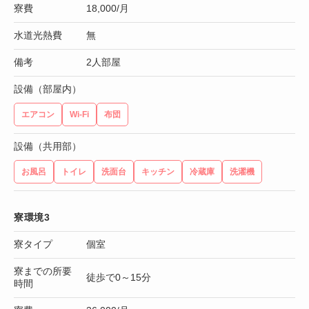
寮費
18,000/月
水道光熱費
無
備考
2人部屋
設備（部屋内）
エアコン
Wi-Fi
布団
設備（共用部）
お風呂
トイレ
洗面台
キッチン
冷蔵庫
洗濯機
寮環境3
寮タイプ
個室
寮までの所要
徒歩で0～15分
時間