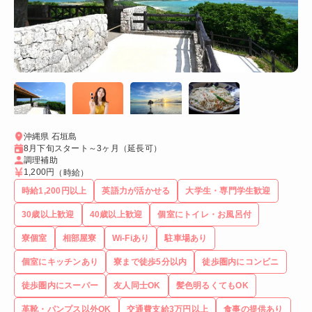
沖縄県 石垣島
8月下旬スタート～3ヶ月（延長可）
調理補助
1,200円
（時給）
時給1,200円以上
英語力が活かせる
大学生・専門学生歓迎
30歳以上歓迎
40歳以上歓迎
個室にトイレ・お風呂付
寮個室
相部屋寮
Wi-Fiあり
駐車場あり
個室にキッチンあり
寮まで徒歩5分以内
徒歩圏内にコンビニ
徒歩圏内にスーパー
友人同士OK
髪色明るくてもOK
革靴・パンプス以外OK
交通費支給3万円以上
食事の提供あり