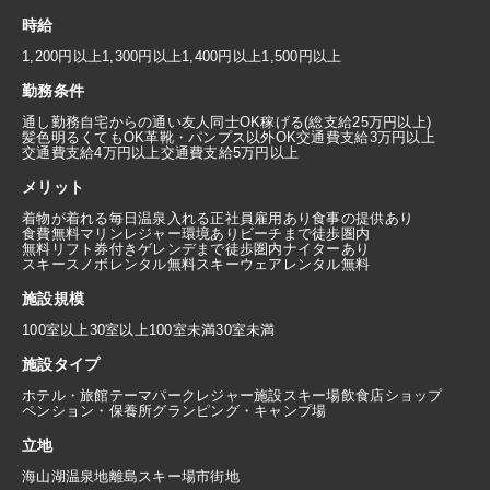
時給
1,200円以上
1,300円以上
1,400円以上
1,500円以上
勤務条件
通し勤務
自宅からの通い
友人同士OK
稼げる(総支給25万円以上)
髪色明るくてもOK
革靴・パンプス以外OK
交通費支給3万円以上
交通費支給4万円以上
交通費支給5万円以上
メリット
着物が着れる
毎日温泉入れる
正社員雇用あり
食事の提供あり
食費無料
マリンレジャー環境あり
ビーチまで徒歩圏内
無料リフト券付き
ゲレンデまで徒歩圏内
ナイターあり
スキースノボレンタル無料
スキーウェアレンタル無料
施設規模
100室以上
30室以上100室未満
30室未満
施設タイプ
ホテル・旅館
テーマパーク
レジャー施設
スキー場
飲食店
ショップ
ペンション・保養所
グランピング・キャンプ場
立地
海
山
湖
温泉地
離島
スキー場
市街地