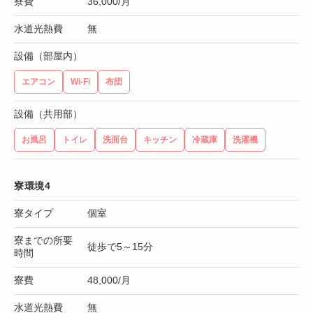
寮費
36,000/月
水道光熱費
無
設備（部屋内）
エアコン
Wi-Fi
布団
設備（共用部）
お風呂
トイレ
洗面台
キッチン
冷蔵庫
洗濯機
寮環境4
寮タイプ
個室
寮までの所要
徒歩で5～15分
時間
寮費
48,000/月
水道光熱費
無