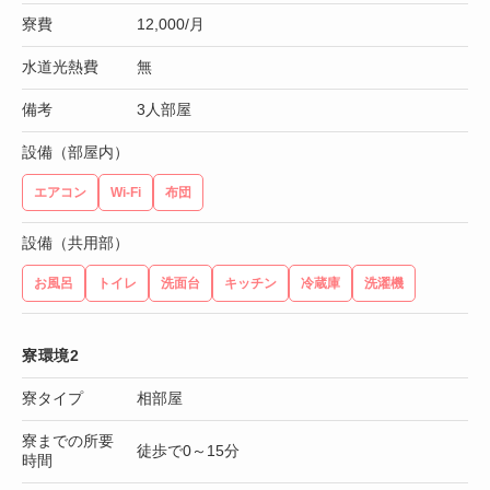
寮費
12,000/月
水道光熱費
無
備考
3人部屋
設備（部屋内）
エアコン
Wi-Fi
布団
設備（共用部）
お風呂
トイレ
洗面台
キッチン
冷蔵庫
洗濯機
寮環境2
寮タイプ
相部屋
寮までの所要
徒歩で0～15分
時間