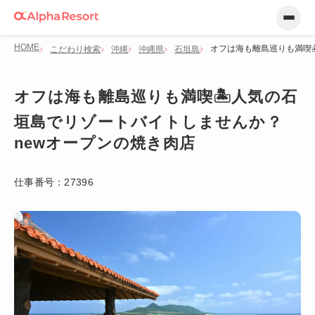
HOME
オフは海も離島巡りも満喫
こだわり検索
沖縄
沖縄県
石垣島
オフは海も離島巡りも満喫🏝️人気の石
垣島でリゾートバイトしませんか？
newオープンの焼き肉店
仕事番号：
27396