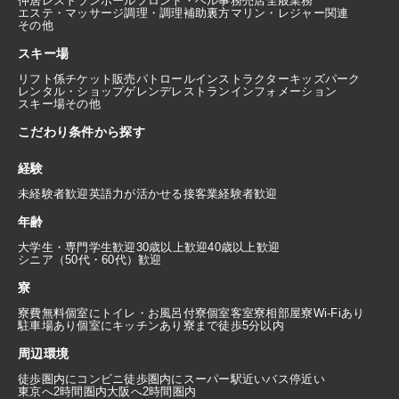
仲居
レストランホール
フロント・ベル
事務
売店
全般業務
エステ・マッサージ
調理・調理補助
裏方
マリン・レジャー関連
その他
スキー場
リフト係
チケット販売
パトロール
インストラクター
キッズパーク
レンタル・ショップ
ゲレンデレストラン
インフォメーション
スキー場その他
こだわり条件から探す
経験
未経験者歓迎
英語力が活かせる
接客業経験者歓迎
年齢
大学生・専門学生歓迎
30歳以上歓迎
40歳以上歓迎
シニア（50代・60代）歓迎
寮
寮費無料
個室にトイレ・お風呂付
寮個室
客室寮
相部屋寮
Wi-Fiあり
駐車場あり
個室にキッチンあり
寮まで徒歩5分以内
周辺環境
徒歩圏内にコンビニ
徒歩圏内にスーパー
駅近い
バス停近い
東京へ2時間圏内
大阪へ2時間圏内