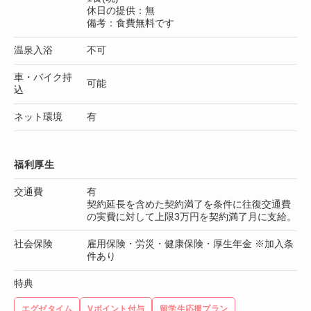
休日の提供：無
備考：食費無料です
温泉入浴
不可
車・バイク持
可能
込
ネット環境
有
福利厚生
交通費
有
契約延長を含めた契約満了を条件に往復交通費
の実費に対して上限3万円を契約満了月に支給。
社会保険
雇用保険・労災・健康保険・厚生年金 ※加入条
件あり
特典
エグゼタイム
Vポイント付与
留学生応援プラン