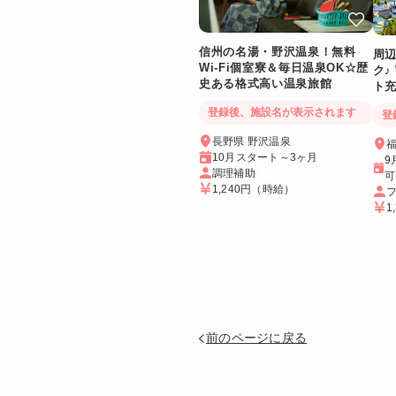
信州の名湯・野沢温泉！無料
周
Wi-Fi個室寮＆毎日温泉OK☆歴
ク♪
史ある格式高い温泉旅館
ト
イ
登録後、施設名が表示されます
登
長野県 野沢温泉
福
10月スタート～3ヶ月
9
調理補助
可
1,240円
（時給）
1
前のページに戻る