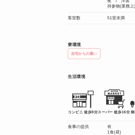
夜 / 洋装
持参物(業務
客室数
51室未満
寮環境
自宅からの通い
生活環境
コンビニ 徒歩9分
スーパー 徒歩16分
病
食事の提供
有
1食(昼)