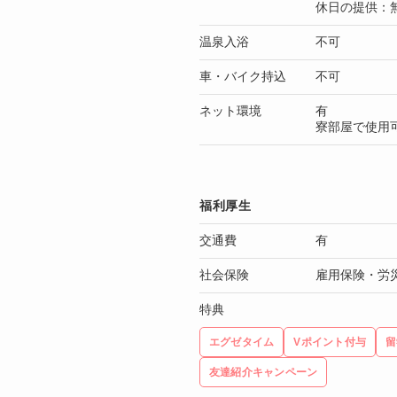
休日の提供：
温泉入浴
不可
車・バイク持込
不可
ネット環境
有
寮部屋で使用
福利厚生
交通費
有
社会保険
雇用保険・労
特典
エグゼタイム
Vポイント付与
留
友達紹介キャンペーン