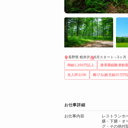
長野県 軽井沢
6月スタート～3ヶ月
時給1,200円以上
接客業経験者歓
友人同士OK
稼げる(総支給25万円
お仕事詳細
お仕事内容
レストランホ
膳・下膳・オ
グ・その他付