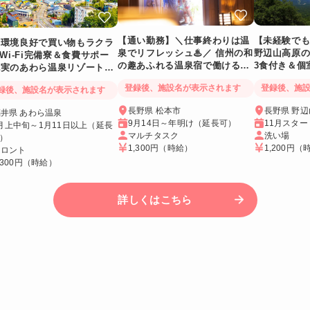
【通い勤務】＼仕事終わりは温
【未経験で
辺環境良好で買い物もラクラ
泉でリフレッシュ♨／ 信州の和
野辺山高原
 Wi-Fi完備寮＆食費サポー
の趣あふれる温泉宿で働ける人
3食付き＆個
充実のあわら温泉リゾートバ
気リゾートバイト♪
ゾートバイト
ト
登録後、施設名が表示されます
登録後、施
録後、施設名が表示されます
長野県 松本市
長野県 野
井県 あわら温泉
9月14日～年明け（延長可）
11月スター
月上中旬～1月11日以上（延長
マルチタスク
洗い場
）
1,300円
（時給）
1,200円
（
フロント
,300円
（時給）
詳しくはこちら