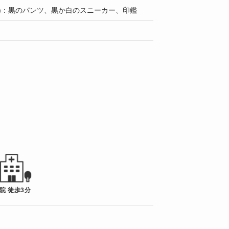
上)：黒のパンツ、黒か白のスニーカー、印鑑
院 徒歩3分