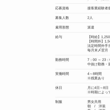
応募資格
接客業経験者
募集人数
2人
雇用形態
派遣
給与
【時給】1,2
【時間外】1,5
法定時間外手
毎月末〆翌月 
勤務時間
7：00 ～ 23：
中抜け勤務・
実働時間
4～8時間
※残業あり
休日
月に4日～8日
※時期によっ
制服
男女共用
朝 / 洋装