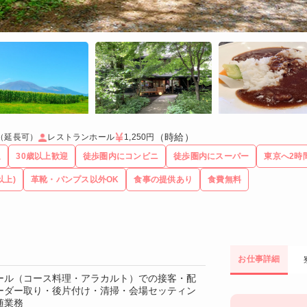
（時給）
（延長可）
レストランホール
1,250円
迎
30歳以上歓迎
徒歩圏内にコンビニ
徒歩圏内にスーパー
東京へ2時
以上)
革靴・パンプス以外OK
食事の提供あり
食費無料
お仕事詳細
ール（コース料理・アラカルト）での接客・配
ーダー取り・後片付け・清掃・会場セッティン
随業務