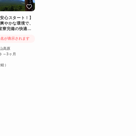
も安心スタート！】
の爽やかな環境で、
室寮完備の快適リ
♪
設名が表示されます
辺山高原
ト～3ヶ月
時給）