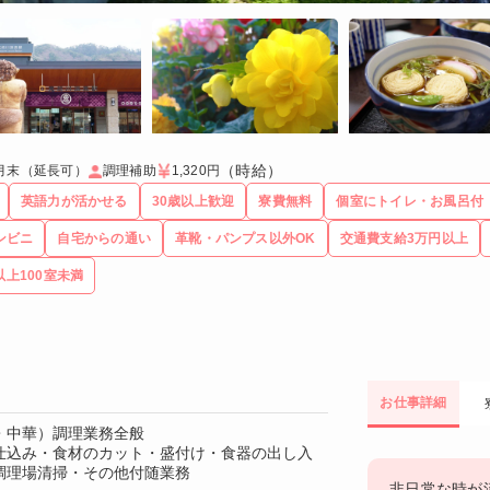
（時給）
月末（延長可）
調理補助
1,320円
英語力が活かせる
30歳以上歓迎
寮費無料
個室にトイレ・お風呂付
ンビニ
自宅からの通い
革靴・パンプス以外OK
交通費支給3万円以上
以上100室未満
お仕事詳細
・中華）調理業務全般
仕込み・食材のカット・盛付け・食器の出し入
調理場清掃・その他付随業務
非日常な時が