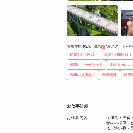
栃木県 鬼怒川温泉
7月スタート～9
時給1,300円以上
時給1,200円以上
個室にキッチンあり
徒歩圏内にコ
食事の提供あり
食費無料
30室
お仕事詳細
お仕事内容
（和食・洋食
食材の準備・
れ・洗い物・