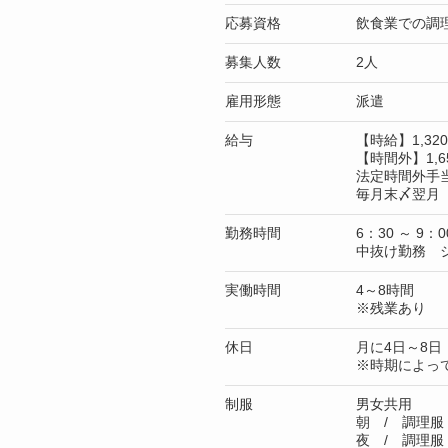
応募資格
飲食業での調
募集人数
2人
雇用形態
派遣
給与
【時給】1,3
【時間外】1,6
法定時間外手
毎月末〆翌月 
勤務時間
6：30 ～ 9：0
中抜け勤務 
実働時間
4～8時間
※残業あり
休日
月に4日～8日
※時期によっ
制服
男女共用
朝 / 調理服
夜 / 調理服