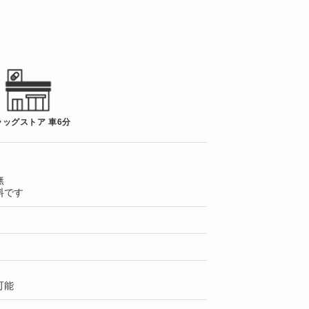
ラッグストア 車6分
無
料です
可能