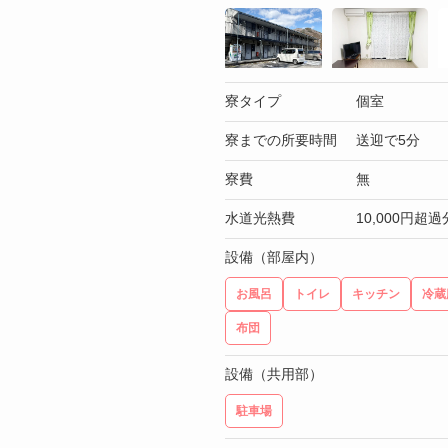
寮タイプ
個室
寮までの所要時間
送迎で5分
寮費
無
水道光熱費
10,000円
設備（部屋内）
お風呂
トイレ
キッチン
冷蔵
布団
設備（共用部）
駐車場