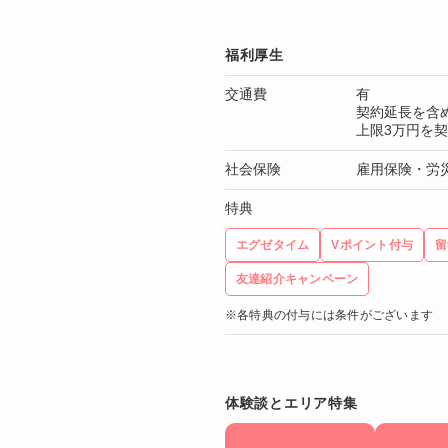
福利厚生
交通費
有
契約延長を含
上限3万円を
社会保険
雇用保険・労
特典
エグゼタイム
Vポイント付与
留
友達紹介キャンペーン
※各特典の付与には条件がございます
体験談とエリア特集