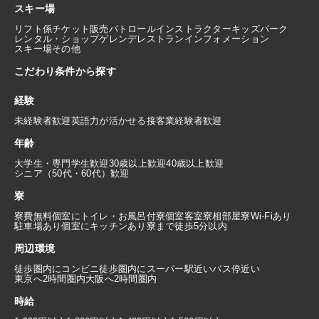
スキー場
リフト係
チケット販売
パトロール
インストラクター
キッズパーク
レンタル・ショップ
ゲレンデレストラン
インフォメーション
スキー場その他
こだわり条件から探す
経験
未経験者歓迎
英語力が活かせる
接客業経験者歓迎
年齢
大学生・専門学生歓迎
30歳以上歓迎
40歳以上歓迎
シニア（50代・60代）歓迎
寮
寮費無料
個室にトイレ・お風呂付
寮個室
客室寮
相部屋寮
Wi-Fiあり
駐車場あり
個室にキッチンあり
寮まで徒歩5分以内
周辺環境
徒歩圏内にコンビニ
徒歩圏内にスーパー
駅近い
バス停近い
東京へ2時間圏内
大阪へ2時間圏内
時給