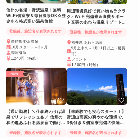
信州の名湯・野沢温泉！無料
周辺環境良好で買い物もラクラ
Wi-Fi個室寮＆毎日温泉OK☆歴
ク♪ Wi-Fi完備寮＆食費サポー
史ある格式高い温泉旅館
ト充実のあわら温泉リゾートバ
イト
登録後、施設名が表示されます
登録後、施設名が表示されます
長野県 野沢温泉
福井県 あわら温泉
10月スタート～3ヶ月
9月上中旬～1月11日以上（延長
調理補助
可）
1,240円
（時給）
フロント
1,300円
（時給）
【通い勤務】＼仕事終わりは温
【未経験でも安心スタート！】
泉でリフレッシュ♨／ 信州の
野辺山高原の爽やかな環境で、
和の趣あふれる温泉宿で働ける
3食付き＆個室寮完備の快適リ
人気リゾートバイト♪
ゾートバイト♪
登録後、施設名が表示されます
登録後、施設名が表示されます