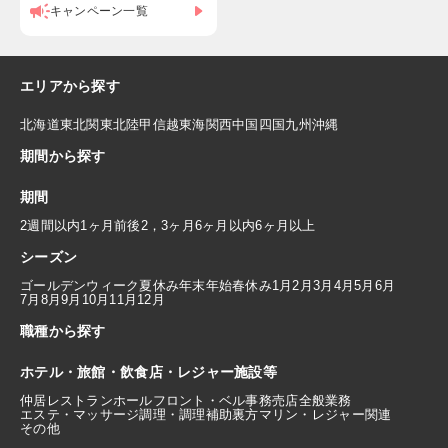
キャンペーン一覧
エリアから探す
北海道
東北
関東
北陸
甲信越
東海
関西
中国
四国
九州
沖縄
期間から探す
期間
2週間以内
1ヶ月前後
2，3ヶ月
6ヶ月以内
6ヶ月以上
シーズン
ゴールデンウィーク
夏休み
年末年始
春休み
1月
2月
3月
4月
5月
6月
7月
8月
9月
10月
11月
12月
職種から探す
ホテル・旅館・飲食店・レジャー施設等
仲居
レストランホール
フロント・ベル
事務
売店
全般業務
エステ・マッサージ
調理・調理補助
裏方
マリン・レジャー関連
その他