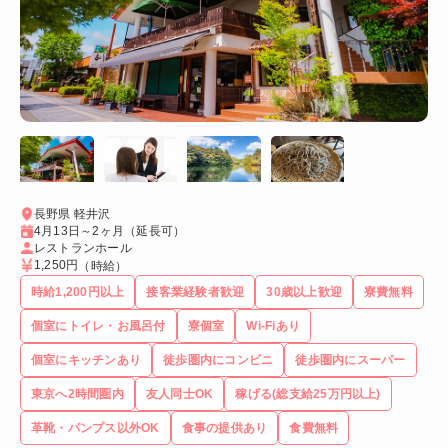
長野県 軽井沢
4月13日～2ヶ月（延長可）
レストランホール
1,250円
（時給）
時給1,200円以上
接客業経験者歓迎
30歳以上歓迎
寮費無料
個室にトイレ・お風呂付
寮個室
Wi-Fiあり
個室にキッチンあり
徒歩圏内にコンビニ
徒歩圏内にスーパー
東京へ2時間圏内
友人同士OK
稼げる(総支給25万円以上)
革靴・パンプス以外OK
食事の提供あり
食費無料