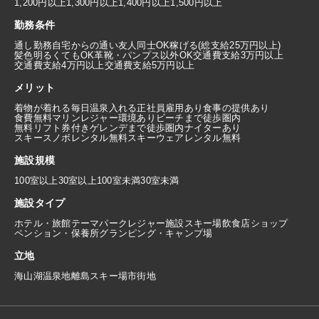
1,200円以上
1,300円以上
1,400円以上
1,500円以上
勤務条件
通し勤務
自宅からの通い
友人同士OK
稼げる(総支給25万円以上)
髪色明るくてもOK
革靴・パンプス以外OK
交通費支給3万円以上
交通費支給4万円以上
交通費支給5万円以上
メリット
着物が着れる
毎日温泉入れる
正社員雇用あり
食事の提供あり
食費無料
マリンレジャー環境あり
ビーチまで徒歩圏内
無料リフト券付き
ゲレンデまで徒歩圏内
ナイターあり
スキースノボレンタル無料
スキーウェアレンタル無料
施設規模
100室以上
30室以上100室未満
30室未満
施設タイプ
ホテル・旅館
テーマパーク
レジャー施設
スキー場
飲食店
ショップ
ペンション・保養所
グランピング・キャンプ場
立地
海
山
湖
温泉地
離島
スキー場
市街地