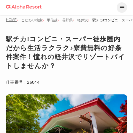
HOME
こだわり検索
甲信越
長野県
軽井沢
駅チカ!コンビニ・スー
駅チカ!コンビニ・スーパー徒歩圏内
だから生活ラクラク♪寮費無料の好条
件案件！憧れの軽井沢でリゾートバイ
トしませんか？
仕事番号：
26044