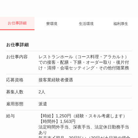
お仕事詳細
寮環境
生活環境
福利厚生
お仕事詳細
お仕事内容
レストランホール（コース料理・アラカルト）
での接客・配膳・下膳・オーダー取り・後片付
け・清掃・会場セッティング・その他付随業務
応募資格
接客業経験者優遇
募集人数
2人
雇用形態
派遣
給与
【時給】1,250円（経験・スキル考慮します）
【時間外】1,563円
法定時間外手当、深夜手当、法定休日勤務手当
あり
毎月末〆翌月 20日払い（20日が土日祝の場合