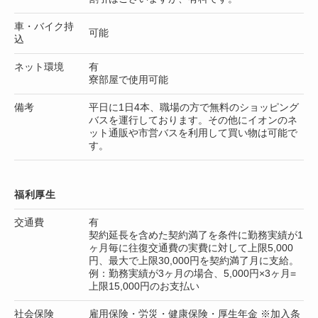
車・バイク持
可能
込
ネット環境
有
寮部屋で使用可能
備考
平日に1日4本、職場の方で無料のショッピング
バスを運行しております。その他にイオンのネ
ット通販や市営バスを利用して買い物は可能で
す。
福利厚生
交通費
有
契約延長を含めた契約満了を条件に勤務実績が1
ヶ月毎に往復交通費の実費に対して上限5,000
円、最大で上限30,000円を契約満了月に支給。
例：勤務実績が3ヶ月の場合、5,000円×3ヶ月=
上限15,000円のお支払い
社会保険
雇用保険・労災・健康保険・厚生年金 ※加入条