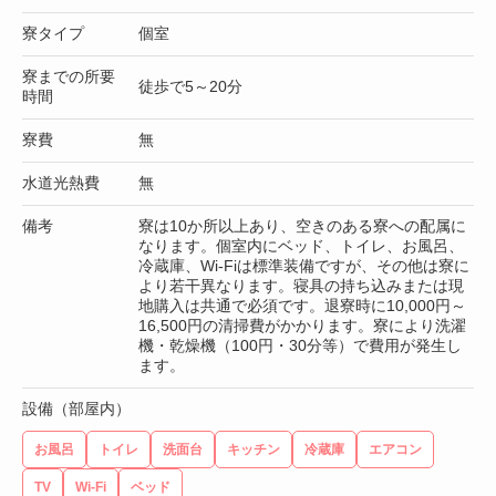
寮タイプ
個室
寮までの所要
徒歩で5～20分
時間
寮費
無
水道光熱費
無
備考
寮は10か所以上あり、空きのある寮への配属に
なります。個室内にベッド、トイレ、お風呂、
冷蔵庫、Wi-Fiは標準装備ですが、その他は寮に
より若干異なります。寝具の持ち込みまたは現
地購入は共通で必須です。退寮時に10,000円～
16,500円の清掃費がかかります。寮により洗濯
機・乾燥機（100円・30分等）で費用が発生し
ます。
設備（部屋内）
お風呂
トイレ
洗面台
キッチン
冷蔵庫
エアコン
TV
Wi-Fi
ベッド