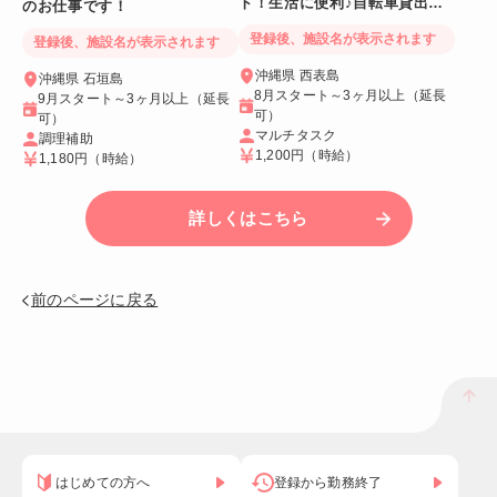
ト！生活に便利♪自転車貸出あ
のお仕事です！
り＆Wi-Fiつき個室
登録後、施設名が表示されます
登録後、施設名が表示されます
沖縄県 西表島
沖縄県 石垣島
8月スタート～3ヶ月以上（延長
9月スタート～3ヶ月以上（延長
可）
可）
マルチタスク
調理補助
1,200円
（時給）
1,180円
（時給）
詳しくはこちら
前のページに戻る
はじめての方へ
登録から勤務終了