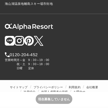
海
山
湖
温泉地
離島
スキー場
市街地
0120-204-452
営業時間
月～金
9：30～19：00
祝・土
9：30～18：00
日曜
定休
サイトマップ
プライバシーポリシー
利用規約
会社概要
社員紹介
外国人求職者の皆様
お問合せ
人材をお探しの企業様
現在募集していません
Copyright © ALPHA STAFF Co.,Ltd. All Rights Reserved.