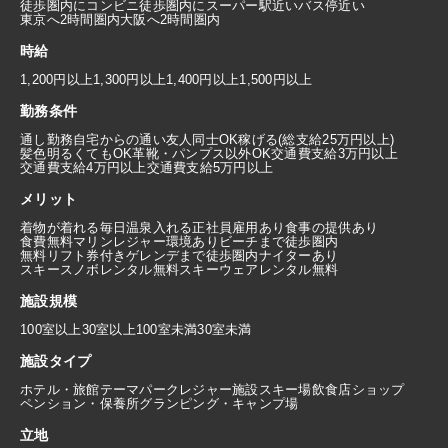
徒歩圏内にコンビニ
徒歩圏内にスーパー
駅近い
バス停近い
東京へ2時間圏内
大阪へ2時間圏内
時給
1,200円以上
1,300円以上
1,400円以上
1,500円以上
勤務条件
通し勤務
自宅からの通い
友人同士OK
稼げる(総支給25万円以上)
髪色明るくてもOK
革靴・パンプス以外OK
交通費支給3万円以上
交通費支給4万円以上
交通費支給5万円以上
メリット
着物が着れる
毎日温泉入れる
正社員雇用あり
食事の提供あり
食費無料
マリンレジャー環境あり
ビーチまで徒歩圏内
無料リフト券付き
ゲレンデまで徒歩圏内
ナイターあり
スキースノボレンタル無料
スキーウェアレンタル無料
施設規模
100室以上
30室以上100室未満
30室未満
施設タイプ
ホテル・旅館
テーマパーク
レジャー施設
スキー場
飲食店
ショップ
ペンション・保養所
グランピング・キャンプ場
立地