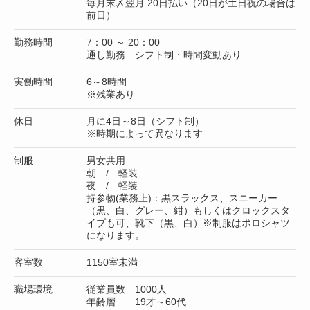
毎月末〆翌月 20日払い（20日が土日祝の場合は
前日）
勤務時間
7：00 ～ 20：00
通し勤務 シフト制・時間変動あり
実働時間
6～8時間
※残業あり
休日
月に4日～8日（シフト制）
※時期によって異なります
制服
男女共用
朝 / 軽装
夜 / 軽装
持参物(業務上)：黒スラックス、スニーカー
（黒、白、グレー、紺）もしくはクロックスタ
イプも可、靴下（黒、白）※制服はポロシャツ
になります。
客室数
1150室未満
職場環境
従業員数 1000人
年齢層 19才～60代