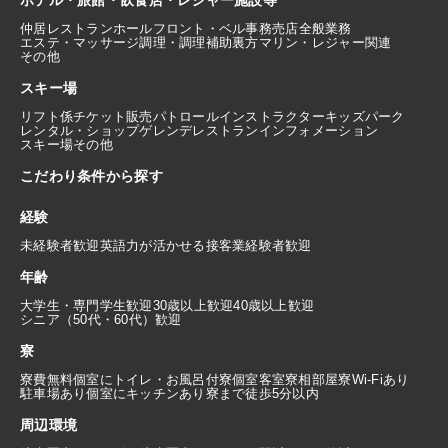
ホテル・旅館・飲食店・レジャー施設等
仲居
レストランホール
フロント・ベル
事務
売店
全般業務
エステ・マッサージ
調理・調理補助
裏方
マリン・レジャー関連
その他
スキー場
リフト係
チケット販売
パトロール
インストラクター
キッズパーク
レンタル・ショップ
ゲレンデレストラン
インフォメーション
スキー場その他
こだわり条件から探す
経験
未経験者歓迎
英語力が活かせる
接客業経験者歓迎
年齢
大学生・専門学生歓迎
30歳以上歓迎
40歳以上歓迎
シニア（50代・60代）歓迎
寮
寮費無料
個室にトイレ・お風呂付
寮個室
客室寮
相部屋寮
Wi-Fiあり
駐車場あり
個室にキッチンあり
寮まで徒歩5分以内
周辺環境