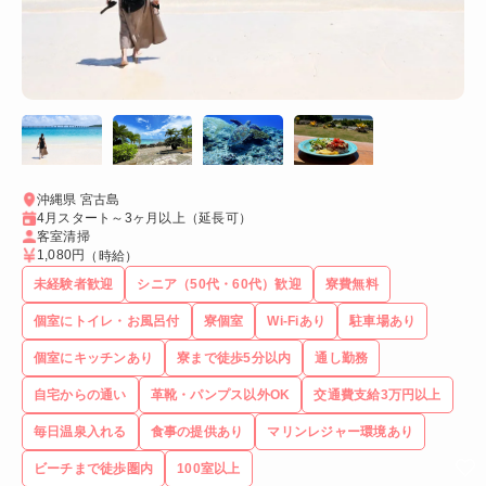
沖縄県 宮古島
4月スタート～3ヶ月以上（延長可）
客室清掃
1,080円
（時給）
未経験者歓迎
シニア（50代・60代）歓迎
寮費無料
個室にトイレ・お風呂付
寮個室
Wi-Fiあり
駐車場あり
個室にキッチンあり
寮まで徒歩5分以内
通し勤務
自宅からの通い
革靴・パンプス以外OK
交通費支給3万円以上
毎日温泉入れる
食事の提供あり
マリンレジャー環境あり
ビーチまで徒歩圏内
100室以上