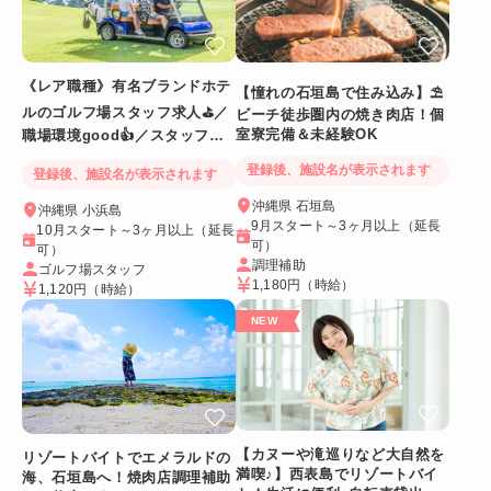
《レア職種》有名ブランドホテ
【憧れの石垣島で住み込み】⛱
ルのゴルフ場スタッフ求人⛳／
ビーチ徒歩圏内の焼き肉店！個
室寮完備＆未経験OK
職場環境good👍／スタッフ満
足度◎
登録後、施設名が表示されます
登録後、施設名が表示されます
沖縄県 石垣島
沖縄県 小浜島
9月スタート～3ヶ月以上（延長
10月スタート～3ヶ月以上（延長
可）
可）
調理補助
ゴルフ場スタッフ
1,180円
（時給）
1,120円
（時給）
【カヌーや滝巡りなど大自然を
リゾートバイトでエメラルドの
満喫♪】西表島でリゾートバイ
海、石垣島へ！焼肉店調理補助