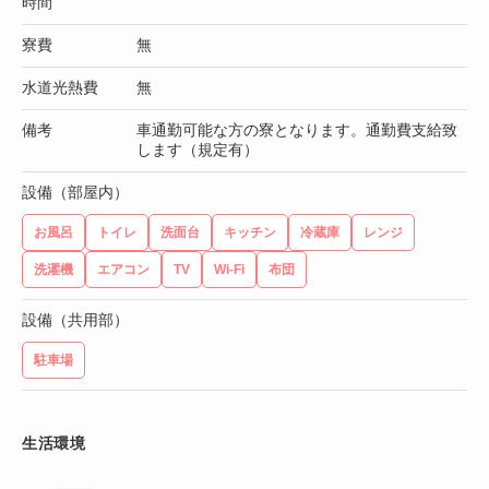
時間
寮費
無
水道光熱費
無
備考
車通勤可能な方の寮となります。通勤費支給致
します（規定有）
設備（部屋内）
お風呂
トイレ
洗面台
キッチン
冷蔵庫
レンジ
洗濯機
エアコン
TV
Wi-Fi
布団
設備（共用部）
駐車場
生活環境