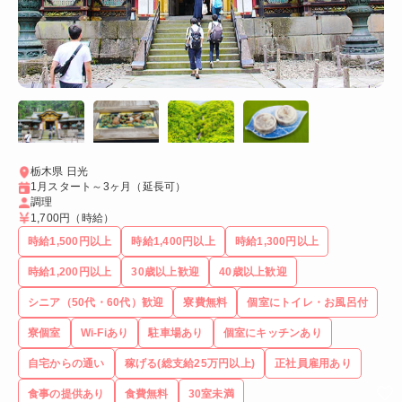
栃木県 日光
1月スタート～3ヶ月（延長可）
調理
1,700円
（時給）
時給1,500円以上
時給1,400円以上
時給1,300円以上
時給1,200円以上
30歳以上歓迎
40歳以上歓迎
シニア（50代・60代）歓迎
寮費無料
個室にトイレ・お風呂付
寮個室
Wi-Fiあり
駐車場あり
個室にキッチンあり
自宅からの通い
稼げる(総支給25万円以上)
正社員雇用あり
食事の提供あり
食費無料
30室未満