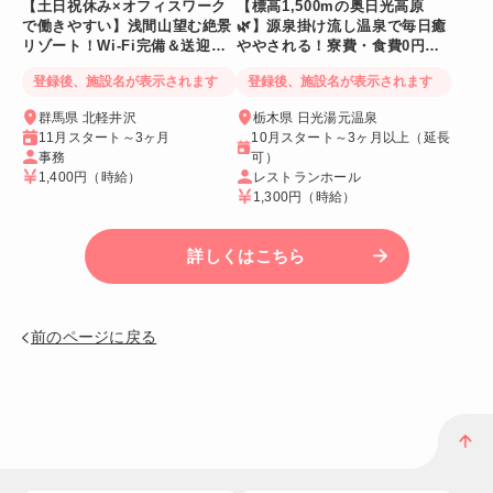
【土日祝休み×オフィスワーク
【標高1,500mの奥日光高原
で働きやすい】浅間山望む絶景
🌿】源泉掛け流し温泉で毎日癒
リゾート！Wi-Fi完備＆送迎バ
ややされる！寮費・食費0円！
スあり
Wi-Fi個室寮
登録後、施設名が表示されます
登録後、施設名が表示されます
群馬県 北軽井沢
栃木県 日光湯元温泉
11月スタート～3ヶ月
10月スタート～3ヶ月以上（延長
事務
可）
1,400円
（時給）
レストランホール
1,300円
（時給）
詳しくはこちら
前のページに戻る