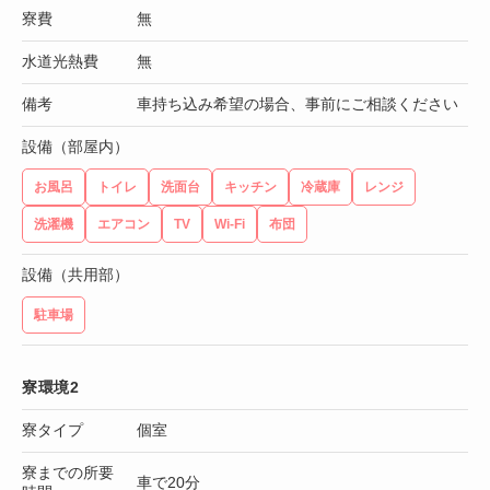
寮費
無
水道光熱費
無
備考
車持ち込み希望の場合、事前にご相談ください
設備（部屋内）
お風呂
トイレ
洗面台
キッチン
冷蔵庫
レンジ
洗濯機
エアコン
TV
Wi-Fi
布団
設備（共用部）
駐車場
寮環境2
寮タイプ
個室
寮までの所要
車で20分