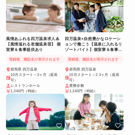
風情あふれる四万温泉求人♨
四万温泉×自然豊かなロケーシ
【風情溢れる老舗温泉宿】 個
ョンで働こう【温泉に入れるリ
室寮＆食事提供あり
ゾートバイト】個室寮＆食事提
供あり◎
登録後、施設名が表示されます
登録後、施設名が表示されます
群馬県 四万温泉
群馬県 四万温泉
10月スタート～3ヶ月（延長
10月スタート～2.3ヶ月（延長
可）
可）
レストランホール
業務全般
1,340円
（時給）
1,340円
（時給）