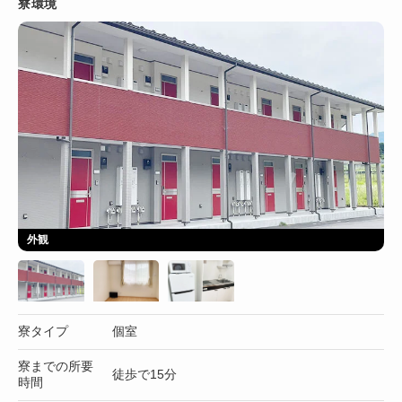
寮環境
外観
寮タイプ
個室
寮までの所要
徒歩で15分
時間