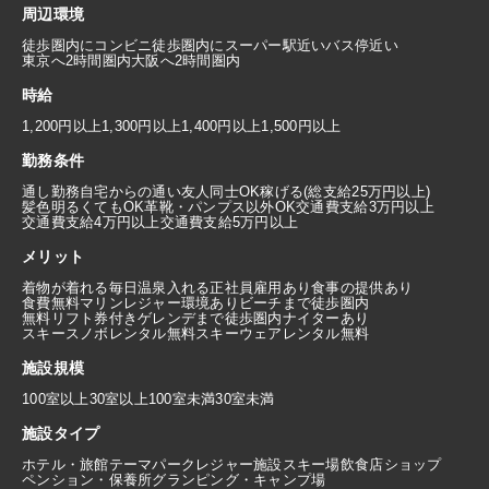
周辺環境
徒歩圏内にコンビニ
徒歩圏内にスーパー
駅近い
バス停近い
東京へ2時間圏内
大阪へ2時間圏内
時給
1,200円以上
1,300円以上
1,400円以上
1,500円以上
勤務条件
通し勤務
自宅からの通い
友人同士OK
稼げる(総支給25万円以上)
髪色明るくてもOK
革靴・パンプス以外OK
交通費支給3万円以上
交通費支給4万円以上
交通費支給5万円以上
メリット
着物が着れる
毎日温泉入れる
正社員雇用あり
食事の提供あり
食費無料
マリンレジャー環境あり
ビーチまで徒歩圏内
無料リフト券付き
ゲレンデまで徒歩圏内
ナイターあり
スキースノボレンタル無料
スキーウェアレンタル無料
施設規模
100室以上
30室以上100室未満
30室未満
施設タイプ
ホテル・旅館
テーマパーク
レジャー施設
スキー場
飲食店
ショップ
ペンション・保養所
グランピング・キャンプ場