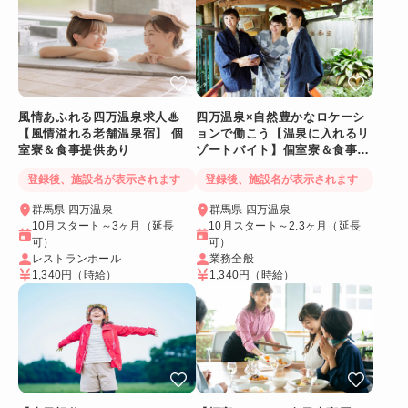
風情あふれる四万温泉求人♨
四万温泉×自然豊かなロケーシ
【風情溢れる老舗温泉宿】 個
ョンで働こう【温泉に入れるリ
室寮＆食事提供あり
ゾートバイト】個室寮＆食事提
供あり◎
登録後、施設名が表示されます
登録後、施設名が表示されます
群馬県 四万温泉
群馬県 四万温泉
10月スタート～3ヶ月（延長
10月スタート～2.3ヶ月（延長
可）
可）
レストランホール
業務全般
1,340円
（時給）
1,340円
（時給）