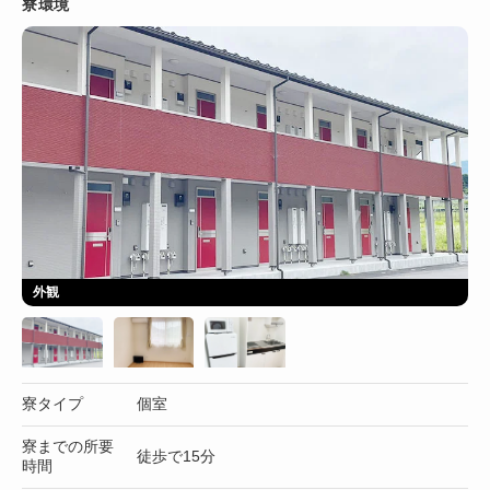
寮環境
外観
寮タイプ
個室
寮までの所要
徒歩で15分
時間