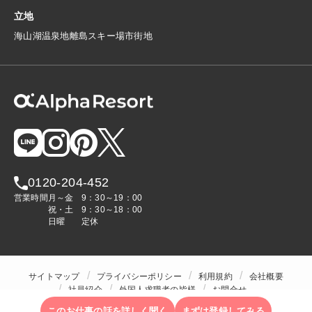
立地
海
山
湖
温泉地
離島
スキー場
市街地
0120-204-452
営業時間
月～金
9：30～19：00
祝・土
9：30～18：00
日曜
定休
サイトマップ
プライバシーポリシー
利用規約
会社概要
社員紹介
外国人求職者の皆様
お問合せ
人材をお探しの企業様
このお仕事の話を詳しく聞く
まずは登録してみる