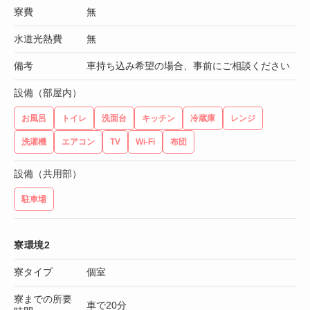
寮費
無
水道光熱費
無
備考
車持ち込み希望の場合、事前にご相談ください
設備（部屋内）
お風呂
トイレ
洗面台
キッチン
冷蔵庫
レンジ
洗濯機
エアコン
TV
Wi-Fi
布団
設備（共用部）
駐車場
寮環境2
寮タイプ
個室
寮までの所要
車で20分