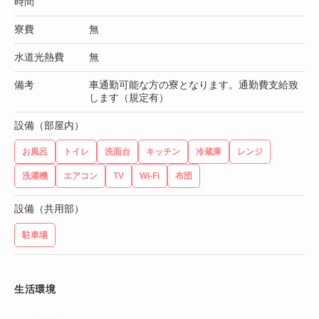
時間
寮費
無
水道光熱費
無
備考
車通勤可能な方の寮となります。通勤費支給致
します（規定有）
設備（部屋内）
お風呂
トイレ
洗面台
キッチン
冷蔵庫
レンジ
洗濯機
エアコン
TV
Wi-Fi
布団
設備（共用部）
駐車場
生活環境