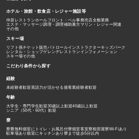
ホテル・旅館・飲食店・レジャー施設等
仲居
レストランホール
フロント・ベル
事務
売店
全般業務
エステ・マッサージ
調理・調理補助
裏方
マリン・レジャー関連
その他
スキー場
リフト係
チケット販売
パトロール
インストラクター
キッズパーク
レンタル・ショップ
ゲレンデレストラン
インフォメーション
スキー場その他
こだわり条件から探す
経験
未経験者歓迎
英語力が活かせる
接客業経験者歓迎
年齢
大学生・専門学生歓迎
30歳以上歓迎
40歳以上歓迎
シニア（50代・60代）歓迎
寮
寮費無料
個室にトイレ・お風呂付
寮個室
客室寮
相部屋寮
Wi-Fiあり
駐車場あり
個室にキッチンあり
寮まで徒歩5分以内