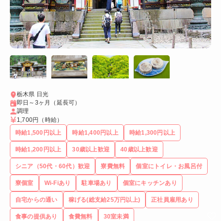
栃木県 日光
即日～3ヶ月（延長可）
調理
1,700円
（時給）
時給1,500円以上
時給1,400円以上
時給1,300円以上
時給1,200円以上
30歳以上歓迎
40歳以上歓迎
シニア（50代・60代）歓迎
寮費無料
個室にトイレ・お風呂付
寮個室
Wi-Fiあり
駐車場あり
個室にキッチンあり
自宅からの通い
稼げる(総支給25万円以上)
正社員雇用あり
食事の提供あり
食費無料
30室未満