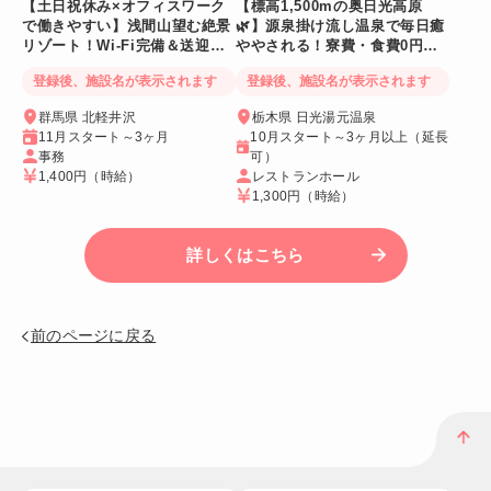
【土日祝休み×オフィスワーク
【標高1,500mの奥日光高原
で働きやすい】浅間山望む絶景
🌿】源泉掛け流し温泉で毎日癒
リゾート！Wi-Fi完備＆送迎バ
ややされる！寮費・食費0円！
スあり
Wi-Fi個室寮
登録後、施設名が表示されます
登録後、施設名が表示されます
群馬県 北軽井沢
栃木県 日光湯元温泉
11月スタート～3ヶ月
10月スタート～3ヶ月以上（延長
事務
可）
1,400円
（時給）
レストランホール
1,300円
（時給）
詳しくはこちら
前のページに戻る