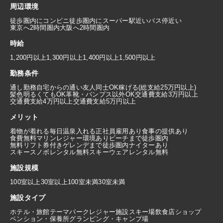
周辺環境
徒歩圏内にコンビニ
徒歩圏内にスーパー
駅近い
バス停近い
東京へ2時間圏内
大阪へ2時間圏内
時給
1,200円以上
1,300円以上
1,400円以上
1,500円以上
勤務条件
通し勤務
自宅からの通い
友人同士OK
稼げる(総支給25万円以上)
髪色明るくてもOK
革靴・パンプス以外OK
交通費支給3万円以上
交通費支給4万円以上
交通費支給5万円以上
メリット
着物が着れる
毎日温泉入れる
正社員雇用あり
食事の提供あり
食費無料
マリンレジャー環境あり
ビーチまで徒歩圏内
無料リフト券付き
ゲレンデまで徒歩圏内
ナイターあり
スキースノボレンタル無料
スキーウェアレンタル無料
施設規模
100室以上
30室以上100室未満
30室未満
施設タイプ
ホテル・旅館
テーマパーク
レジャー施設
スキー場
飲食店
ショップ
ペンション・保養所
グランピング・キャンプ場