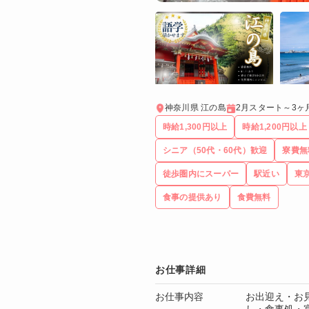
神奈川県 江の島
2月スタート～3ヶ
時給1,300円以上
時給1,200円以上
シニア（50代・60代）歓迎
寮費無
徒歩圏内にスーパー
駅近い
東
食事の提供あり
食費無料
お仕事詳細
お仕事内容
お出迎え・お