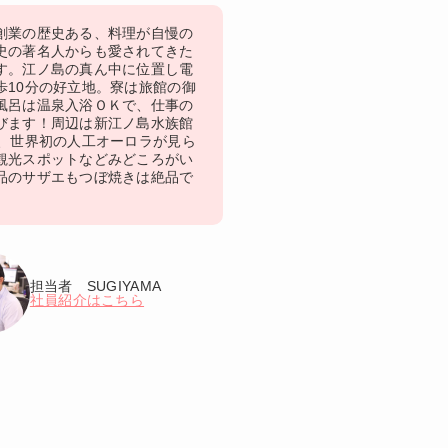
創業の歴史ある、料理が自慢の
史の著名人からも愛されてきた
す。江ノ島の真ん中に位置し電
歩10分の好立地。寮は旅館の御
風呂は温泉入浴ＯＫで、仕事の
びます！周辺は新江ノ島水族館
分、世界初の人工オーロラが見ら
観光スポットなどみどころがい
品のサザエもつぼ焼きは絶品で
担当者 SUGIYAMA
社員紹介はこちら