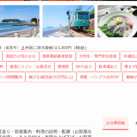
（時給）
月（延長可）
仲居(二部式着物)
1,300円
英語力が活かせる
接客業経験者歓迎
大学生・専門学生歓迎
30歳以
料
個室にトイレ・お風呂付
寮個室
Wi-Fiあり
駐車場あり
寮まで
京へ2時間圏内
稼げる(総支給25万円以上)
革靴・パンプス以外OK
着物
お仕事詳細
見送り・部屋案内・料理の説明・配膳（お部屋出