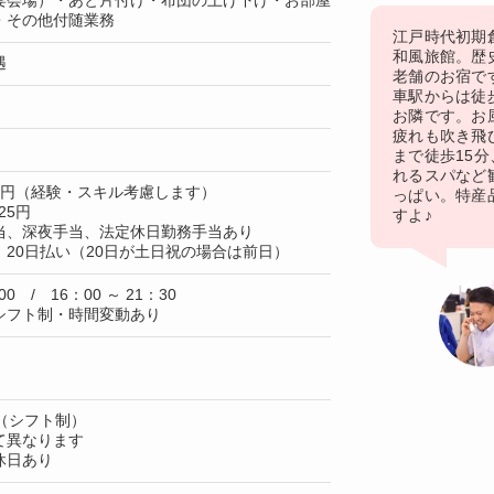
宴会場）・あと片付け・布団の上げ下げ・お部屋
・その他付随業務
江戸時代初期
和風旅館。歴
遇
老舗のお宿で
車駅からは徒
お隣です。お
疲れも吹き飛
まで徒歩15
れるスパなど
00円（経験・スキル考慮します）
っぱい。特産
25円
すよ♪
当、深夜手当、法定休日勤務手当あり
20日払い（20日が土日祝の場合は前日）
00 / 16：00 ～ 21：30
シフト制・時間変動あり
（シフト制）
て異なります
休日あり