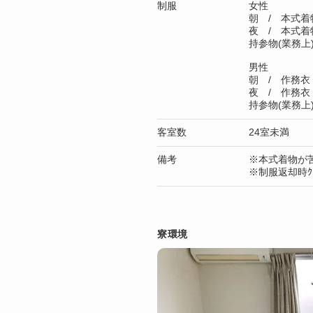
制服
女性
朝 / 本式着
夜 / 本式着
持参物(業務上
男性
朝 / 作務衣
夜 / 作務衣
持参物(業務上
客室数
24室未満
備考
※本式着物が
※制服返却時ｸ
寮環境