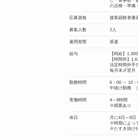
し・食事処・
の点検・準備
応募資格
接客経験者優
募集人数
2人
雇用形態
派遣
給与
【時給】1,3
【時間外】1,6
法定時間外手
毎月末〆翌月 
勤務時間
6：00 ～ 10：
中抜け勤務 
実働時間
4～8時間
※残業あり
休日
月に4日～8日
※時期によっ
※たすき掛け