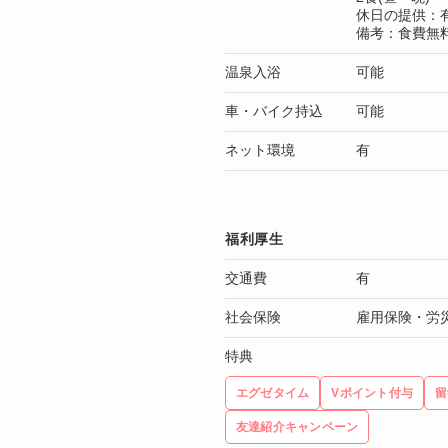
休日の提供：
備考：食費無
温泉入浴
可能
車・バイク持込
可能
ネット環境
有
福利厚生
交通費
有
社会保険
雇用保険・労
特典
エグゼタイム
Vポイント付与
留
友達紹介キャンペーン