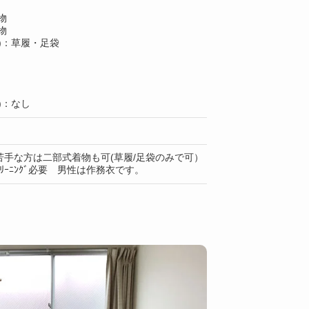
物
物
)：草履・足袋
)：なし
苦手な方は二部式着物も可(草履/足袋のみで可）
ﾘｰﾆﾝｸﾞ必要 男性は作務衣です。