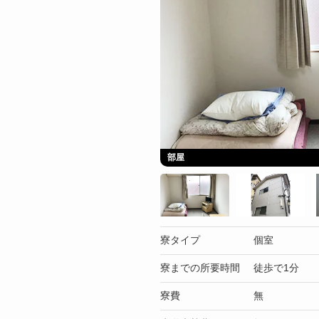
部屋
寮タイプ
個室
寮までの所要時間
徒歩で1分
寮費
無