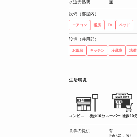
水道光熱費
無
設備（部屋内）
エアコン
暖房
TV
ベッド
設備（共用部）
お風呂
キッチン
冷蔵庫
洗濯
生活環境
コンビニ 徒歩10分
スーパー 徒歩10
食事の提供
有
2食(昼・晩)